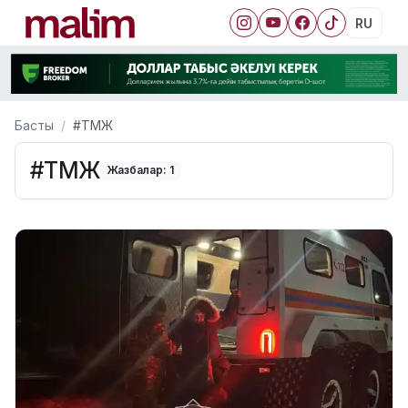
RU
Басты
#ТМЖ
#ТМЖ
Жазбалар: 1