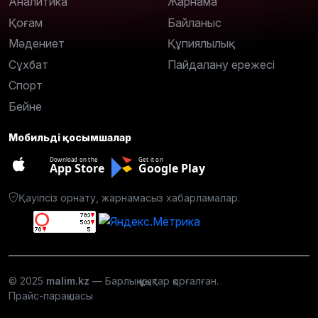
Аналитика
Жарнама
Қоғам
Байланыс
Мәдениет
Құпиялылық
Сұхбат
Пайдалану ережесі
Спорт
Бейне
Мобильді қосымшалар
Download on the
Get it on
App Store
Google Play
Қауіпсіз орнату, жарнамасыз хабарламалар.
© 2025
malim.kz
— Барлық құқықтар қорғалған.
Прайс-парақшасы