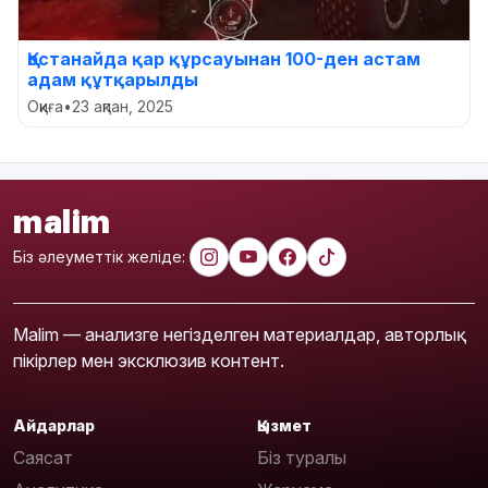
Қостанайда қар құрсауынан 100-ден астам
адам құтқарылды
Оқиға
•
23 ақпан, 2025
malim
Біз әлеуметтік желіде:
Malim — анализге негізделген материалдар, авторлық
пікірлер мен эксклюзив контент.
Айдарлар
Қызмет
Саясат
Біз туралы