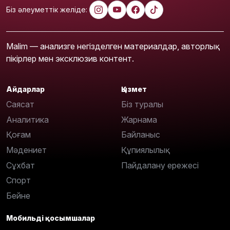
Біз әлеуметтік желіде:
Malim — анализге негізделген материалдар, авторлық
пікірлер мен эксклюзив контент.
Айдарлар
Қызмет
Саясат
Біз туралы
Аналитика
Жарнама
Қоғам
Байланыс
Мәдениет
Құпиялылық
Сұхбат
Пайдалану ережесі
Спорт
Бейне
Мобильді қосымшалар