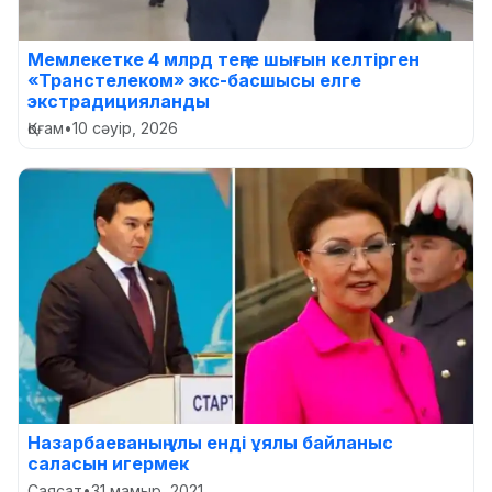
Мемлекетке 4 млрд теңге шығын келтірген
«Транстелеком» экс-басшысы елге
экстрадицияланды
Қоғам
•
10 сәуір, 2026
Назарбаеваның ұлы енді ұялы байланыс
саласын игермек
Саясат
•
31 мамыр, 2021