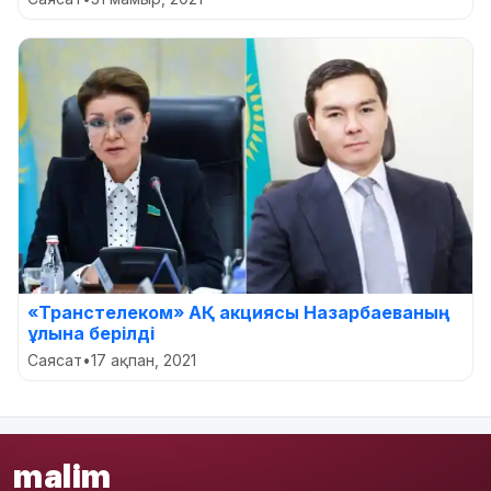
«Транстелеком» АҚ акциясы Назарбаеваның
ұлына берілді
Саясат
•
17 ақпан, 2021
malim