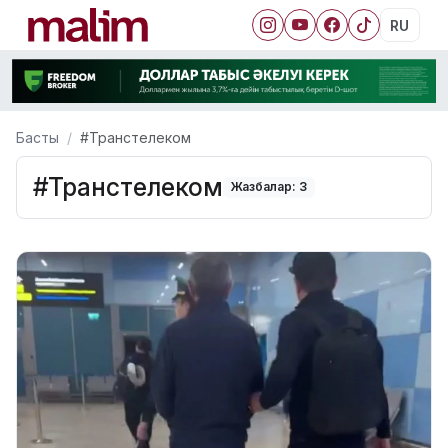
RU
Басты
#Транстелеком
#Транстелеком
Жазбалар: 3