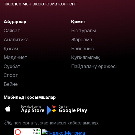
пікірлер мен эксклюзив контент.
Айдарлар
Қызмет
Саясат
Біз туралы
Аналитика
Жарнама
Қоғам
Байланыс
Мәдениет
Құпиялылық
Сұхбат
Пайдалану ережесі
Спорт
Бейне
Мобильді қосымшалар
Download on the
Get it on
App Store
Google Play
Қауіпсіз орнату, жарнамасыз хабарламалар.