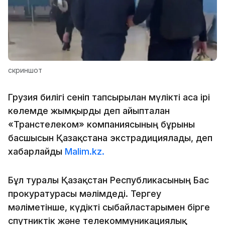
скриншот
Грузия билігі сеніп тапсырылған мүлікті аса ірі
көлемде жымқырды деп айыпталған
«Транстелеком» компаниясының бұрынғы
басшысын Қазақстанға экстрадициялады, деп
хабарлайды
Malim.kz.
Бұл туралы Қазақстан Республикасының Бас
прокуратурасы мәлімдеді. Тергеу
мәліметінше, күдікті сыбайластарымен бірге
спутниктік және телекоммуникациялық