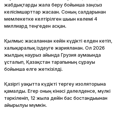
жабдықтарды жалға беру бойынша заңсыз
келісімшарттар жасаған. Соның салдарынан
мемлекетке келтірілген шығын көлемі 4
миллиард теңгеден асқан.
Қылмыс жасалғаннан кейін күдікті елден кетіп,
халықаралық іздеуге жарияланған. Ол 2026
жылдың наурыз айында Грузия аумағында
ұсталып, Қазақстан тарапының сұрауы
бойынша елге жеткізілді.
Қазіргі уақытта күдікті тергеу изоляторына
қамалды. Егер оның кінәсі дәлелденсе, мүлкі
тәркіленіп, 12 жылға дейін бас бостандығынан
айырылуы мүмкін.