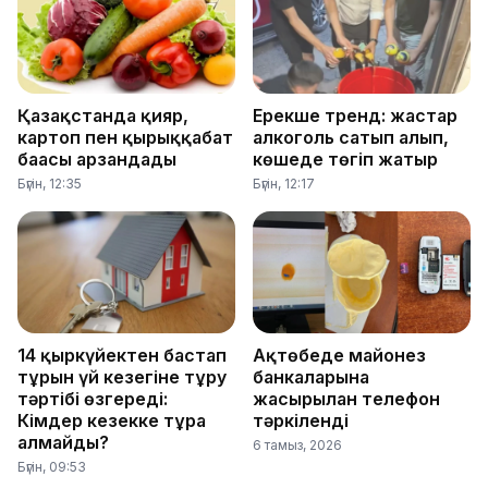
Қазақстанда қияр,
Ерекше тренд: жастар
картоп пен қырыққабат
алкоголь сатып алып,
бағасы арзандады
көшеде төгіп жатыр
Бүгін, 12:35
Бүгін, 12:17
14 қыркүйектен бастап
Ақтөбеде майонез
тұрғын үй кезегіне тұру
банкаларына
тәртібі өзгереді:
жасырылған телефон
Кімдер кезекке тұра
тәркіленді
алмайды?
6 тамыз, 2026
Бүгін, 09:53