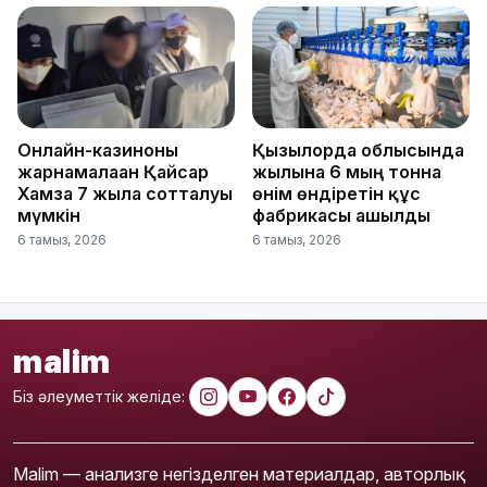
Онлайн-казиноны
Қызылорда облысында
жарнамалаған Қайсар
жылына 6 мың тонна
Хамза 7 жылға сотталуы
өнім өндіретін құс
мүмкін
фабрикасы ашылды
6 тамыз, 2026
6 тамыз, 2026
malim
Біз әлеуметтік желіде:
Malim — анализге негізделген материалдар, авторлық