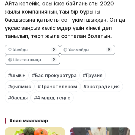
Айта кетейік, осы іске байланысты 2020
жылы компанияның тағы бір бұрынғы
басшысына қатысты сот үкімі шыққан. Ол да
ұқсас заңсыз келісімдер үшін кінәлі деп
танылып, төрт жылға сотталған болатын.
🤍 Ұнайды
😞 Ұнамайды
0
0
😡 Шектен шыққан
0
#шығын
#Бас прокуратура
#Грузия
#қылмыс
#Транстелеком
#экстрадиция
#басшы
#4 млрд теңге
Ұқсас мақалалар