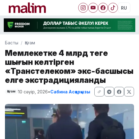
RU
Басты
Қоғам
Мемлекетке 4 млрд теңге
шығын келтірген
«Транстелеком» экс-басшысы
елге экстрадицияланды
10 сәуір, 2026
•
Сабина Асқарқызы
Қоғам