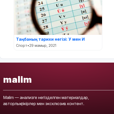
Таңбаның тарихи негізі: У мен И
Спорт
•
29 мамыр, 2021
malim
Malim — анализге негізделген материалдар,
авторлық пікірлер мен эксклюзив контент.