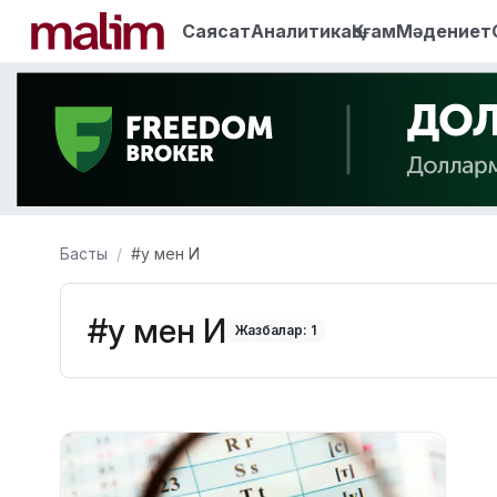
Саясат
Аналитика
Қоғам
Мәдениет
Басты
#у мен И
#у мен И
Жазбалар: 1