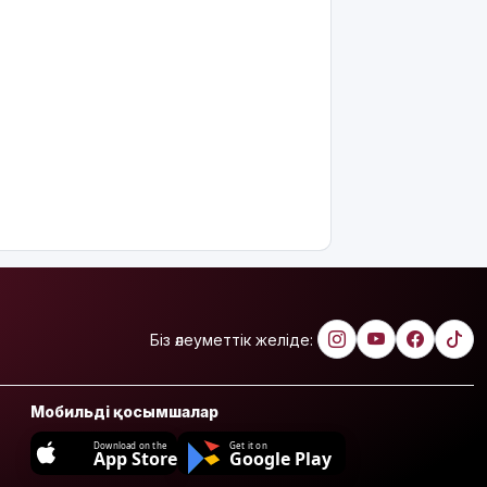
Біз әлеуметтік желіде:
Мобильді қосымшалар
Download on the
Get it on
App Store
Google Play