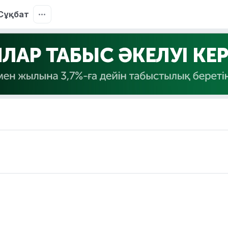
Сұқбат