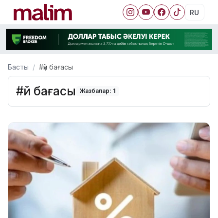
RU
Басты
#үй бағасы
#үй бағасы
Жазбалар: 1