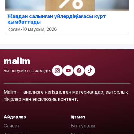
Жаңадан салынған үйлердің бағасы күрт
қымбаттады
Қоғам
•
10 маусым, 2026
malim
Біз әлеуметтік желіде:
Malim — анализге негізделген материалдар, авторлық
пікірлер мен эксклюзив контент.
Айдарлар
Қызмет
Саясат
Біз туралы