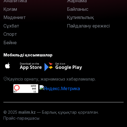
Аналитика
Жарнама
Қоғам
Байланыс
Мәдениет
Құпиялылық
Сұхбат
Пайдалану ережесі
Спорт
Бейне
Мобильді қосымшалар
Download on the
Get it on
App Store
Google Play
Қауіпсіз орнату, жарнамасыз хабарламалар.
© 2025
malim.kz
— Барлық құқықтар қорғалған.
Прайс-парақшасы