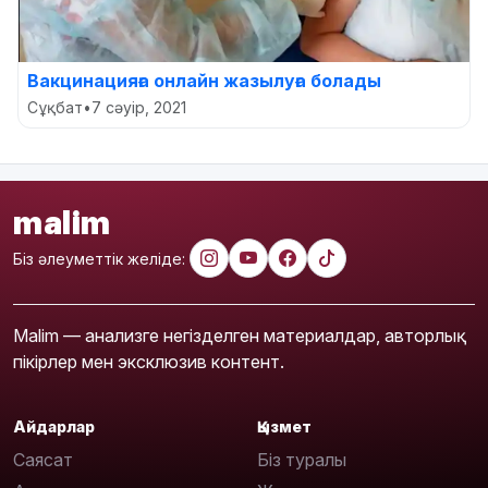
Вакцинацияға онлайн жазылуға болады
Сұқбат
•
7 сәуір, 2021
malim
Біз әлеуметтік желіде:
Malim — анализге негізделген материалдар, авторлық
пікірлер мен эксклюзив контент.
Айдарлар
Қызмет
Саясат
Біз туралы