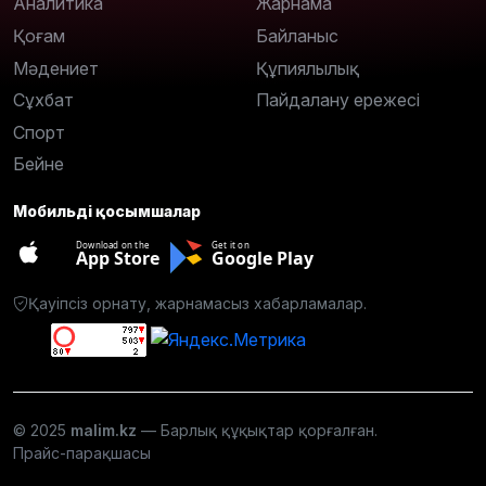
Аналитика
Жарнама
Қоғам
Байланыс
Мәдениет
Құпиялылық
Сұхбат
Пайдалану ережесі
Спорт
Бейне
Мобильді қосымшалар
Download on the
Get it on
App Store
Google Play
Қауіпсіз орнату, жарнамасыз хабарламалар.
© 2025
malim.kz
— Барлық құқықтар қорғалған.
Прайс-парақшасы