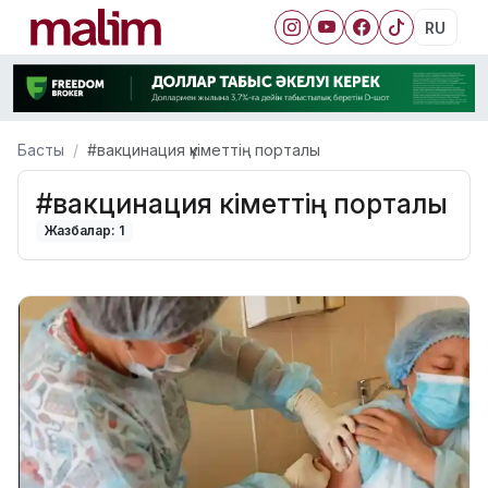
RU
Басты
#вакцинация үкіметтің порталы
#вакцинация үкіметтің порталы
Жазбалар: 1