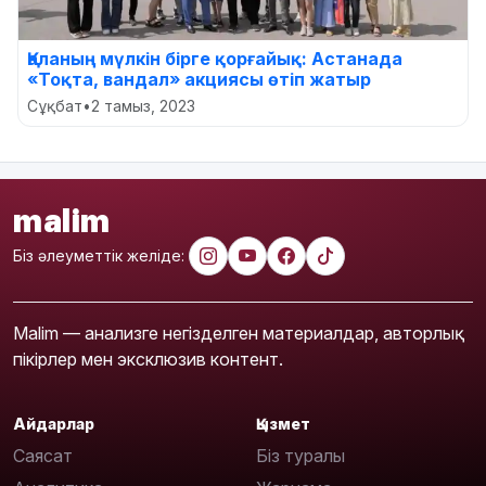
Қаланың мүлкін бірге қорғайық: Астанада
«Тоқта, вандал» акциясы өтіп жатыр
Сұқбат
•
2 тамыз, 2023
malim
Біз әлеуметтік желіде:
Malim — анализге негізделген материалдар, авторлық
пікірлер мен эксклюзив контент.
Айдарлар
Қызмет
Саясат
Біз туралы