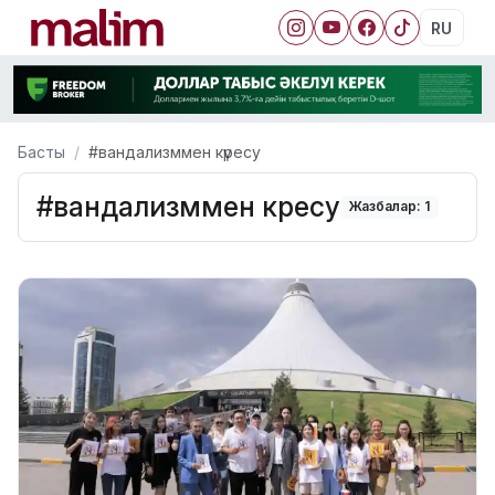
RU
Басты
#вандализммен күресу
#вандализммен күресу
Жазбалар: 1