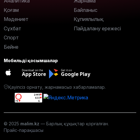
Аналитика
Жарнама
Қоғам
Байланыс
Мәдениет
Құпиялылық
Сұхбат
Пайдалану ережесі
Спорт
Бейне
Мобильді қосымшалар
Download on the
Get it on
App Store
Google Play
Қауіпсіз орнату, жарнамасыз хабарламалар.
© 2025
malim.kz
— Барлық құқықтар қорғалған.
Прайс-парақшасы