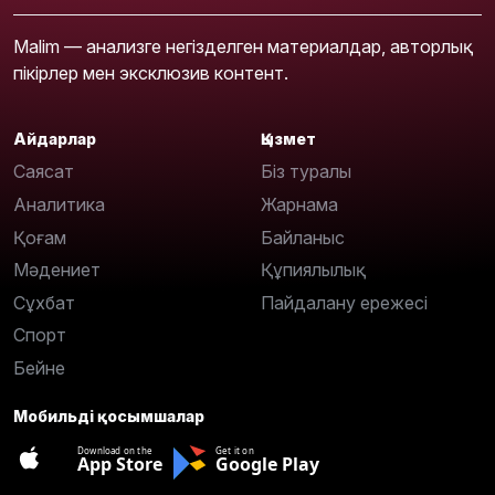
Malim — анализге негізделген материалдар, авторлық
пікірлер мен эксклюзив контент.
Айдарлар
Қызмет
Саясат
Біз туралы
Аналитика
Жарнама
Қоғам
Байланыс
Мәдениет
Құпиялылық
Сұхбат
Пайдалану ережесі
Спорт
Бейне
Мобильді қосымшалар
Download on the
Get it on
App Store
Google Play