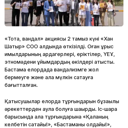
«Тоқта, вандал» акциясы 2 тамыз күні «Хан
Шатыр» СОО алдында өткізілді. Оған ұрыс
қимылдарының ардагерлері, еріктілер, ҮЕҰ,
этномәдени ұйымдардың өкілдері қатысты.
Бастама елордада вандализмге жол
бермеуге және қала мүлкін сақтауға
бағытталған.
Қатысушылар елорда тұрғындарын бұзақылық
әрекеттерден аулақ болуға шақырды. Іс-шара
барысында қала тұрғындарына «Қаланың
келбетін сақтайық!», «Бастаманы қолдайық!»,