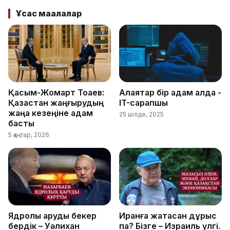
Ұқсас мақалалар
Қасым-Жомарт Тоқаев:
Алаяқтар бір қадам алда -
Қазақстан жаңғырудың
IT-сарапшы
жаңа кезеңіне қадам
25 шілде, 2025
басты
5 қаңтар, 2026
Ядролық қаруды бекер
Иранға жақтасқан дұрыс
бердік – Уәлихан
па? Бізге – Израиль үлгі.