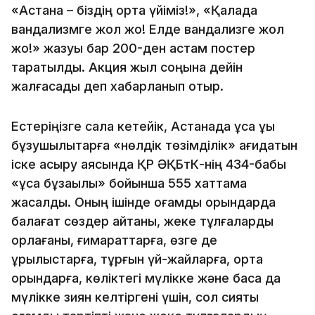
«Астана – біздің ортақ үйіміз!», «Қалада
вандализмге жол жоқ! Елде вандализге жол
жоқ!» жазуы бар 200-ден астам постер
таратылды. Акция жыл соңына дейін
жалғасады деп хабарланып отыр.
Естеріңізге сала кетейік, Астанада ұсақ құқық
бұзушылықтарға «нөлдік төзімділік» қағидатын
іске асыру аясында ҚР ӘҚБтК-нің 434-бабы
«ұсақ бұзақылық» бойынша 555 хаттама
жасалды. Оның ішінде қоғамдық орындарда
балағат сөздер айтқаны, жеке тұлғаларды
қорлағаны, ғимараттарға, өзге де
құрылыстарға, тұрғын үй-жайларға, ортақ
орындарға, көліктегі мүлікке және басқа да
мүлікке зиян келтіргені үшін, сол сияқты