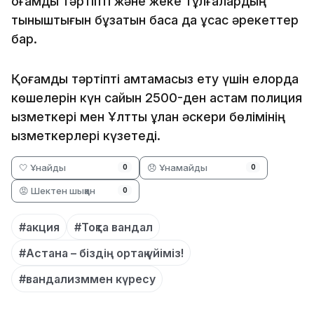
қоғамдық тәртіпті және жеке тұлғалардың
тыныштығын бұзатын басқа да ұқсас әрекеттер
бар.
Қоғамдық тәртіпті қамтамасыз ету үшін елорда
көшелерін күн сайын 2500-ден астам полиция
қызметкері мен Ұлттық ұлан әскери бөлімінің
қызметкерлері күзетеді.
🤍 Ұнайды
😞 Ұнамайды
0
0
😡 Шектен шыққан
0
#акция
#Тоқта вандал
#Астана – біздің ортақ үйіміз!
#вандализммен күресу