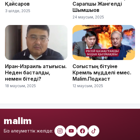
Қайсаров
Сарапшы Жангелді
Шымшықов
3 шілде, 2025
24 маусым, 2025
Иран-Израиль қақтығысы.
Соғыстың бітуіне
Неден басталды,
Кремль мүдделі емес.
немен бітеді?
Malim.Подкаст
18 маусым, 2025
12 маусым, 2025
malim
Біз әлеуметтік желіде: