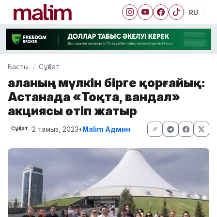
RU
Басты
Сұқбат
Қаланың мүлкін бірге қорғайық:
Астанада «Тоқта, вандал»
акциясы өтіп жатыр
2 тамыз, 2023
•
Malim Админ
Сұқбат