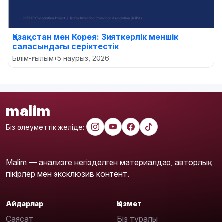
Қазақстан мен Корея: Зияткерлік меншік
саласындағы серіктестік
Білім-ғылым
•
5 наурыз, 2026
malim
Біз әлеуметтік желіде:
Malim — анализге негізделген материалдар, авторлық
пікірлер мен эксклюзив контент.
Айдарлар
Қызмет
Саясат
Біз туралы