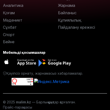
Аналитика
Жарнама
Қоғам
Байланыс
Мәдениет
Құпиялылық
Сұхбат
Пайдалану ережесі
Спорт
Бейне
Мобильді қосымшалар
Download on the
Get it on
App Store
Google Play
Қауіпсіз орнату, жарнамасыз хабарламалар.
© 2025
malim.kz
— Барлық құқықтар қорғалған.
Прайс-парақшасы