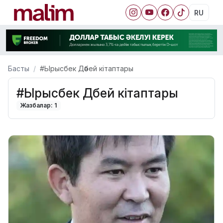
RU
Басты
#Ырысбек Дәбей кітаптары
#Ырысбек Дәбей кітаптары
Жазбалар: 1