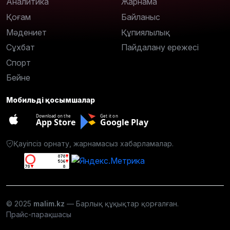
Аналитика
Жарнама
Қоғам
Байланыс
Мәдениет
Құпиялылық
Сұхбат
Пайдалану ережесі
Спорт
Бейне
Мобильді қосымшалар
Download on the
Get it on
App Store
Google Play
Қауіпсіз орнату, жарнамасыз хабарламалар.
© 2025
malim.kz
— Барлық құқықтар қорғалған.
Прайс-парақшасы