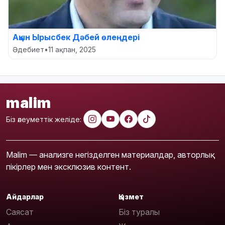
Ақын Ырысбек Дәбей өлеңдері
Әдебиет
•
11 ақпан, 2025
malim
Біз әлеуметтік желіде:
Malim — анализге негізделген материалдар, авторлық
пікірлер мен эксклюзив контент.
Айдарлар
Қызмет
Саясат
Біз туралы