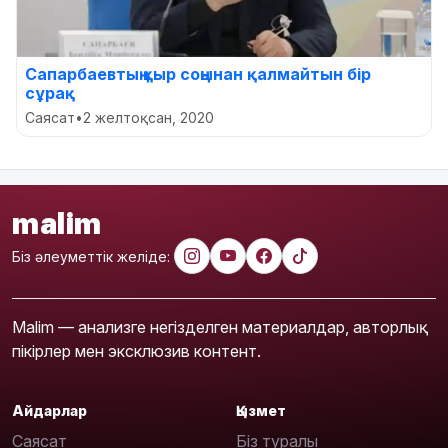
Сапарбаевтың қыр соңынан қалмайтын бір
сұрақ
Саясат
•
2 желтоқсан, 2020
malim
Біз әлеуметтік желіде:
Malim — анализге негізделген материалдар, авторлық
пікірлер мен эксклюзив контент.
Айдарлар
Қызмет
Саясат
Біз туралы