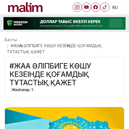
RU
Басты
#ЖАҢА ӘЛІПБИГЕ КӨШУ КЕЗЕҢІНДЕ ҚОҒАМДЫҚ
ТҰТАСТЫҚ ҚАЖЕТ
#ЖАҢА ӘЛІПБИГЕ КӨШУ
КЕЗЕҢІНДЕ ҚОҒАМДЫҚ
ТҰТАСТЫҚ ҚАЖЕТ
Жазбалар: 1