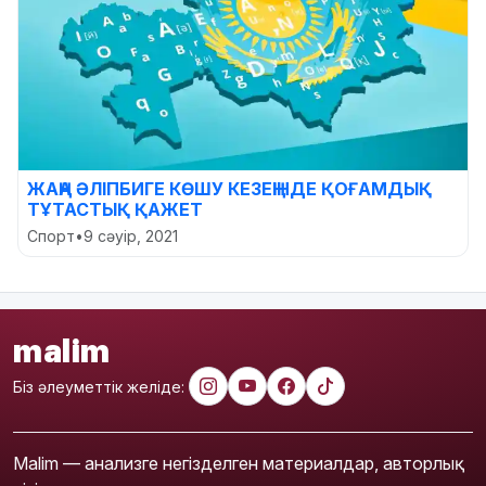
ЖАҢА ӘЛІПБИГЕ КӨШУ КЕЗЕҢІНДЕ ҚОҒАМДЫҚ
ТҰТАСТЫҚ ҚАЖЕТ
Спорт
•
9 сәуір, 2021
malim
Біз әлеуметтік желіде:
Malim — анализге негізделген материалдар, авторлық