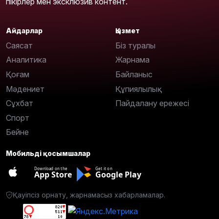
пікірлер мен эксклюзив контент.
Айдарлар
Қызмет
Саясат
Біз туралы
Аналитика
Жарнама
Қоғам
Байланыс
Мәдениет
Құпиялылық
Сұхбат
Пайдалану ережесі
Спорт
Бейне
Мобильді қосымшалар
Download on the
Get it on
App Store
Google Play
Қауіпсіз орнату, жарнамасыз хабарламалар.