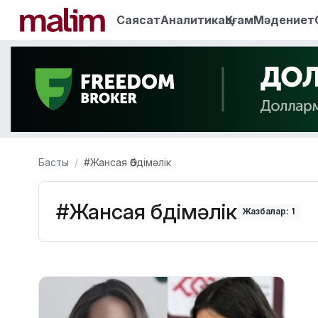
Саясат
Аналитика
Қоғам
Мәдениет
Басты
#Жансая Әбдімәлік
#Жансая Әбдімәлік
Жазбалар: 1