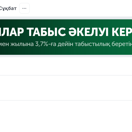
Сұқбат