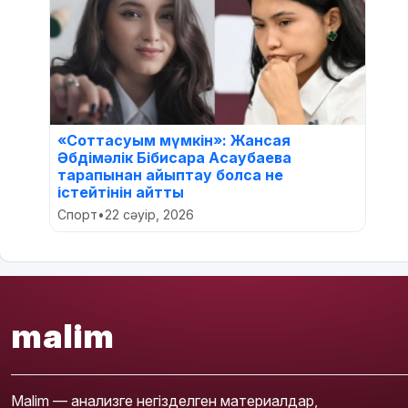
«Соттасуым мүмкін»: Жансая
Әбдімәлік Бібисара Асаубаева
тарапынан айыптау болса не
істейтінін айтты
Спорт
•
22 сәуір, 2026
malim
Malim — анализге негізделген материалдар,