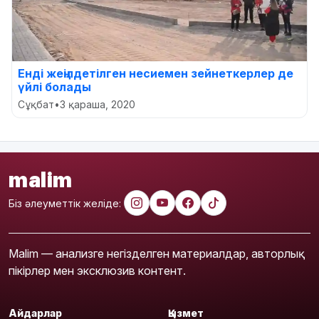
Енді жеңілдетілген несиемен зейнеткерлер де
үйлі болады
Сұқбат
•
3 қараша, 2020
malim
Біз әлеуметтік желіде:
Malim — анализге негізделген материалдар, авторлық
пікірлер мен эксклюзив контент.
Айдарлар
Қызмет