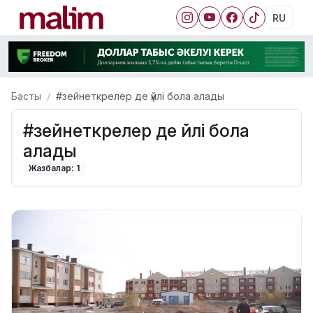
RU
Басты
#зейнеткрелер де үйлі бола алады
#зейнеткрелер де үйлі бола
алады
Жазбалар: 1