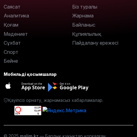
Саясат
Біз туралы
Аналитика
Жарнама
Қоғам
Байланыс
Мәдениет
Құпиялылық
Сұхбат
Пайдалану ережесі
Спорт
Бейне
Мобильді қосымшалар
Download on the
Get it on
App Store
Google Play
Қауіпсіз орнату, жарнамасыз хабарламалар.
© 2025
malim.kz
— Барлық құқықтар қорғалған.