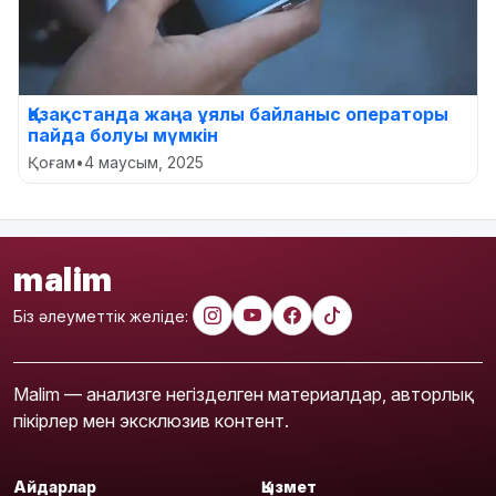
Қазақстанда жаңа ұялы байланыс операторы
пайда болуы мүмкін
Қоғам
•
4 маусым, 2025
malim
Біз әлеуметтік желіде:
Malim — анализге негізделген материалдар, авторлық
пікірлер мен эксклюзив контент.
Айдарлар
Қызмет