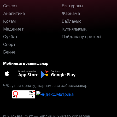
Саясат
Біз туралы
Аналитика
Жарнама
Қоғам
Байланыс
Мәдениет
Құпиялылық
Сұхбат
Пайдалану ережесі
Спорт
Бейне
Мобильді қосымшалар
Download on the
Get it on
App Store
Google Play
Қауіпсіз орнату, жарнамасыз хабарламалар.
© 2025
malim.kz
— Барлық құқықтар қорғалған.