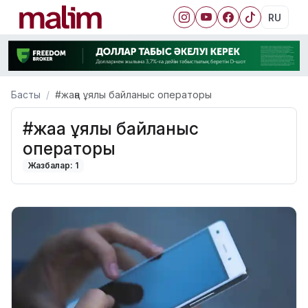
RU
Басты
#жаңа ұялы байланыс операторы
#жаңа ұялы байланыс
операторы
Жазбалар: 1