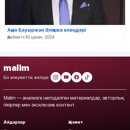
Ақын Бауыржан Әліқожа өлеңдері
Әдебиет
•
30 қазан, 2024
malim
Біз әлеуметтік желіде:
Malim — анализге негізделген материалдар, авторлық
пікірлер мен эксклюзив контент.
Айдарлар
Қызмет