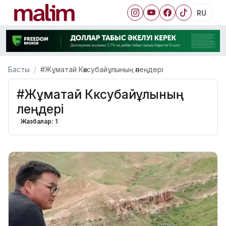
RU
Басты
#Жұматай Көксубайұлының өлеңдері
#Жұматай Көксубайұлының
өлеңдері
Жазбалар: 1