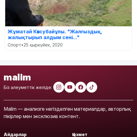
Жұматай Көксубайұлы. "Жалғыздық,
жалықтырып алдым сені..."
Спорт
•
25 қыркүйек, 2020
malim
Біз әлеуметтік желіде:
Malim — анализге негізделген материалдар, авторлық
пікірлер мен эксклюзив контент.
Айдарлар
Қызмет