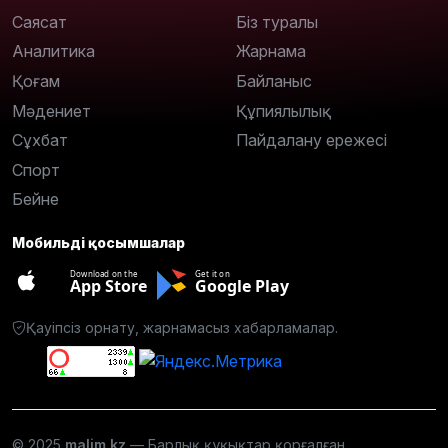
Саясат
Біз туралы
Аналитика
Жарнама
Қоғам
Байланыс
Мәдениет
Құпиялылық
Сұхбат
Пайдалану ережесі
Спорт
Бейне
Мобильді қосымшалар
Download on the
Get it on
App Store
Google Play
Қауіпсіз орнату, жарнамасыз хабарламалар.
© 2025
malim.kz
— Барлық құқықтар қорғалған.