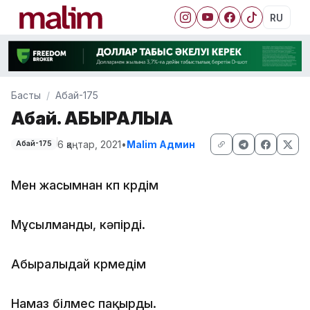
RU
Басты
Абай-175
Абай. АБЫРАЛЫҒА
6 қаңтар, 2021
•
Malim Админ
Абай-175
Мен жасымнан көп көрдім
Мұсылманды, кәпірді.
Абыралыдай көрмедім
Намаз білмес пақырды.