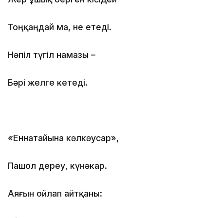
Тоңқаңдай ма, не етеді.
Нәпіл түгіл намазы –
Бәрі желге кетеді.
«Еннатайына кәлкәусар»,
Пашол дереу, күнәкар.
Аяғын ойлап айтқаны: