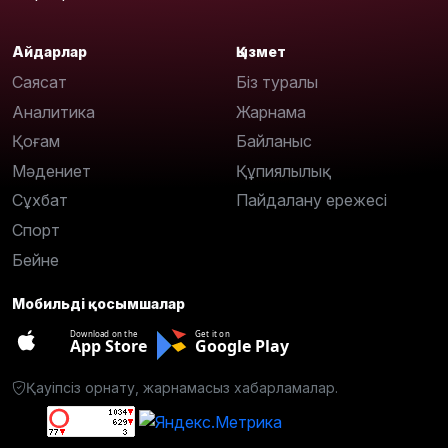
Айдарлар
Қызмет
Саясат
Біз туралы
Аналитика
Жарнама
Қоғам
Байланыс
Мәдениет
Құпиялылық
Сұхбат
Пайдалану ережесі
Спорт
Бейне
Мобильді қосымшалар
Download on the
Get it on
App Store
Google Play
Қауіпсіз орнату, жарнамасыз хабарламалар.