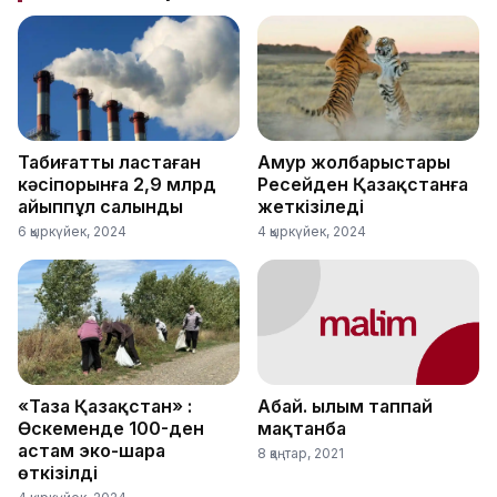
Табиғатты ластаған
Амур жолбарыстары
кәсіпорынға 2,9 млрд
Ресейден Қазақстанға
айыппұл салынды
жеткізіледі
6 қыркүйек, 2024
4 қыркүйек, 2024
«Таза Қазақстан» :
Абай. Ғылым таппай
Өскеменде 100-ден
мақтанба
астам эко-шара
8 қаңтар, 2021
өткізілді