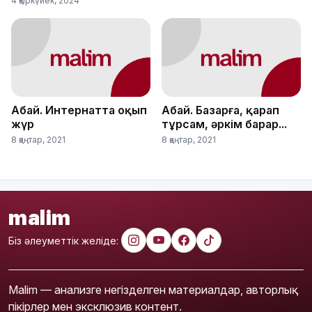
4 қыркүйек, 2024
Абай. Интернатта оқып
Абай. Базарға, қарап
жүр
тұрсам, әркім барар...
8 қаңтар, 2021
8 қаңтар, 2021
malim
Біз әлеуметтік желіде:
Malim — анализге негізделген материалдар, авторлық
пікірлер мен эксклюзив контент.