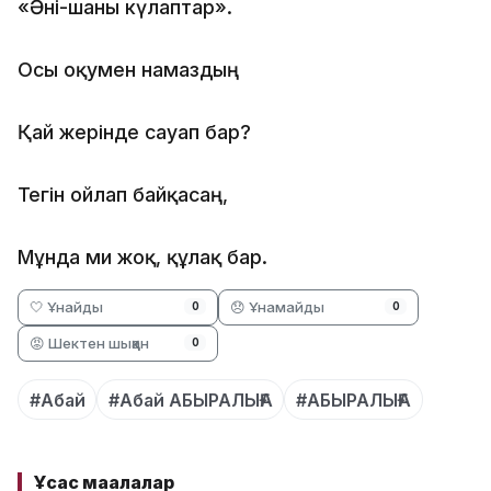
«Әні-шаны күлаптар».
Осы оқумен намаздың
Қай жерінде сауап бар?
Тегін ойлап байқасаң,
Мұнда ми жоқ, құлақ бар.
🤍 Ұнайды
😞 Ұнамайды
0
0
😡 Шектен шыққан
0
#Абай
#Абай АБЫРАЛЫҒА
#АБЫРАЛЫҒА
Ұқсас мақалалар