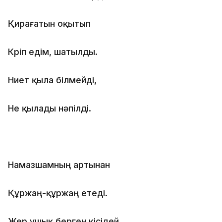
Қирағатын оқытып
Көріп едім, шатылды.
Ниет қыла білмейді,
Не қылады нәпілді.
Намазшамның артынан
Құржаң-құржаң етеді.
Жер ұшық берген кісідей