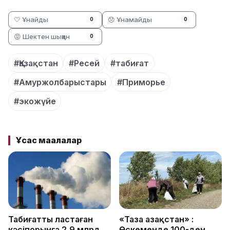
🤍 Ұнайды
😞 Ұнамайды
0
0
😡 Шектен шыққан
0
#Қазақстан
#Ресей
#табиғат
#Амуржолбарыстары
#Приморье
#экожүйе
Ұқсас мақалалар
Табиғатты ластаған
«Таза Қазақстан» :
кәсіпорынға 2,9 млрд
Өскеменде 100-ден