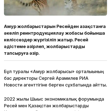
Амур жолбарыстарын Ресейден Қазақстанға
әкеліп реинтродукциялау жобасы бойынша
келіссөздер жүргізіліп жатыр. Ресей
әдістеме әзірлеп, жолбарыстарды
тапсыруға әзір.
Бұл туралы «Амур жолбарысы» орталығының
бас директоры Сергей Арамилев РИА
Новости агенттігіне берген сұхбатында айтты.
2022 жылы Шығыс экономикалық форумында
Ресей мен Қазақстан жолбарыстарды