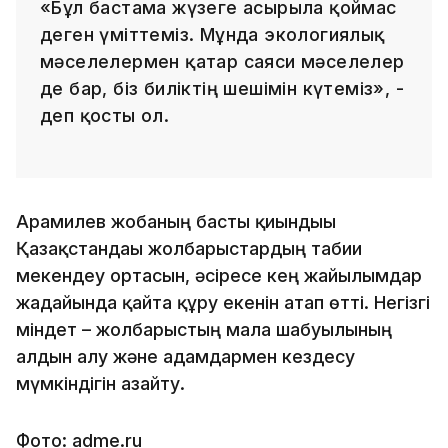
«Бұл бастама жүзеге асырыла қоймас
деген үміттеміз. Мұнда экологиялық
мәселелермен қатар саяси мәселелер
де бар, біз биліктің шешімін күтеміз», -
деп қосты ол.
Арамилев жобаның басты қиындығы
Қазақстандағы жолбарыстардың табиғи
мекендеу ортасын, әсіресе кең жайылымдар
жағдайында қайта құру екенін атап өтті. Негізгі
міндет – жолбарыстың малға шабуылының
алдын алу және адамдармен кездесу
мүмкіндігін азайту.
Фото: adme.ru