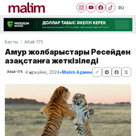
RU
Басты
Абай-175
Амур жолбарыстары Ресейден
Қазақстанға жеткізіледі
4 қыркүйек, 2024
•
Malim Админ
Абай-175