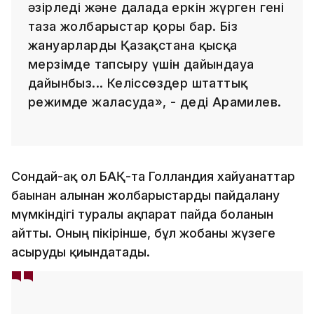
әзірледі және далада еркін жүрген гені
таза жолбарыстар қоры бар. Біз
жануарларды Қазақстанға қысқа
мерзімде тапсыру үшін дайындауға
дайынбыз... Келіссөздер штаттық
режимде жалғасуда», - деді Арамилев.
Сондай-ақ ол БАҚ-та Голландия хайуанаттар
бағынан алынған жолбарыстарды пайдалану
мүмкіндігі туралы ақпарат пайда болғанын
айтты. Оның пікірінше, бұл жобаны жүзеге
асыруды қиындатады.