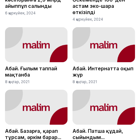
айыппұл салынды
астам эко-шара
өткізілді
6 қыркүйек, 2024
4 қыркүйек, 2024
Абай. Ғылым таппай
Абай. Интернатта оқып
мақтанба
жүр
8 қаңтар, 2021
8 қаңтар, 2021
Абай. Базарға, қарап
Абай. Патша құдай,
тұрсам, әркім барар...
сыйындым...