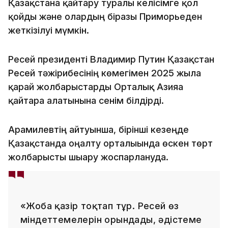
Қазақстанға қайтару туралы келісімге қол
қойды және олардың біразы Приморьеден
жеткізілуі мүмкін.
Ресей президенті Владимир Путин Қазақстан
Ресей тәжірибесінің көмегімен 2025 жылға
қарай жолбарыстарды Орталық Азияға
қайтара алатынына сенім білдірді.
Арамилевтің айтуынша, бірінші кезеңде
Қазақстанда оңалту орталығында өскен төрт
жолбарысты шығару жоспарлануда.
«Жоба қазір тоқтап тұр. Ресей өз
міндеттемелерін орындады, әдістеме