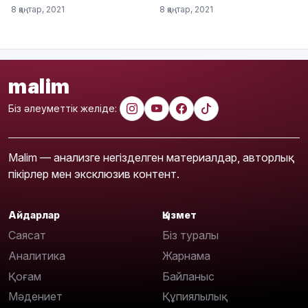
8 қаңтар, 2021
8 қаңтар, 2021
malim
Біз әлеуметтік желіде:
Malim — анализге негізделген материалдар, авторлық
пікірлер мен эксклюзив контент.
Айдарлар
Қызмет
Саясат
Біз туралы
Аналитика
Жарнама
Қоғам
Байланыс
Мәдениет
Құпиялылық