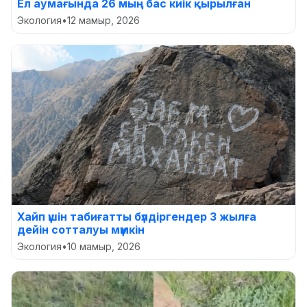
Ел аумағында 26 мың бас киік қырылған
Экология
•
12 мамыр, 2026
Хайп үшін табиғатты бүлдіргендер 3 жылға
дейін сотталуы мүмкін
Экология
•
10 мамыр, 2026