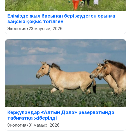
Елімізде жыл басынан бері жүздеген орынға
заңсыз қоқыс төгілген
Экология
•
23 маусым, 2026
Керқұландар «Алтын Дала» резерватында
табиғатқа жіберілді
Экология
•
31 мамыр, 2026