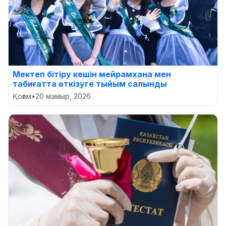
Мектеп бітіру кешін мейрамхана мен
табиғатта өткізуге тыйым салынды
Қоғам
•
20 мамыр, 2026