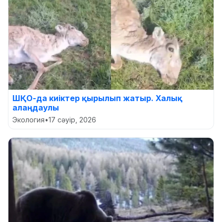
ШҚО-да киіктер қырылып жатыр. Халық
алаңдаулы
Экология
•
17 сәуір, 2026