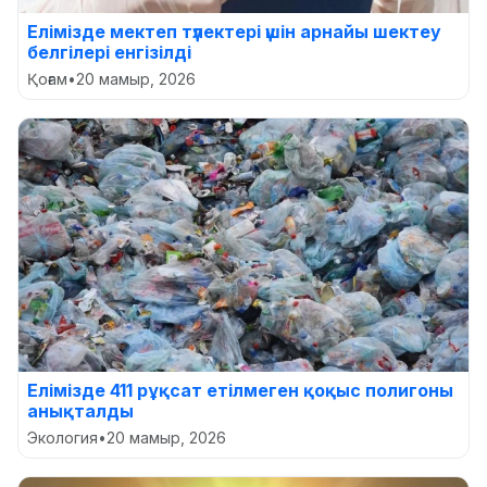
Елімізде мектеп түлектері үшін арнайы шектеу
белгілері енгізілді
Қоғам
•
20 мамыр, 2026
Елімізде 411 рұқсат етілмеген қоқыс полигоны
анықталды
Экология
•
20 мамыр, 2026