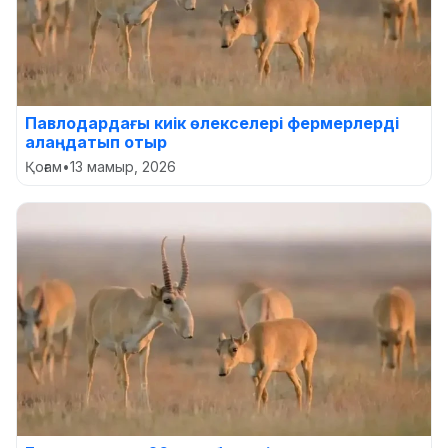
Павлодардағы киік өлекселері фермерлерді
алаңдатып отыр
Қоғам
•
13 мамыр, 2026