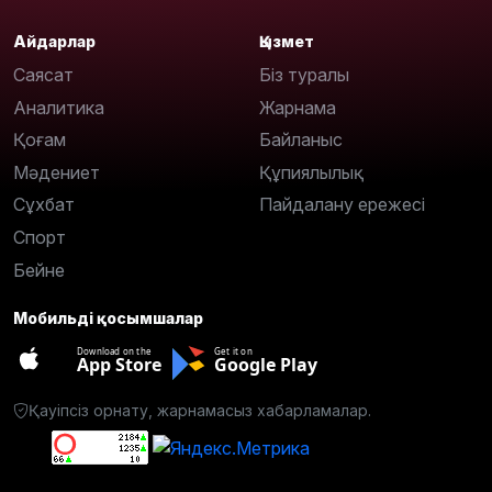
Айдарлар
Қызмет
Саясат
Біз туралы
Аналитика
Жарнама
Қоғам
Байланыс
Мәдениет
Құпиялылық
Сұхбат
Пайдалану ережесі
Спорт
Бейне
Мобильді қосымшалар
Download on the
Get it on
App Store
Google Play
Қауіпсіз орнату, жарнамасыз хабарламалар.