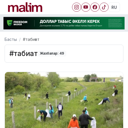
RU
Басты
#табиғат
#табиғат
Жазбалар: 49