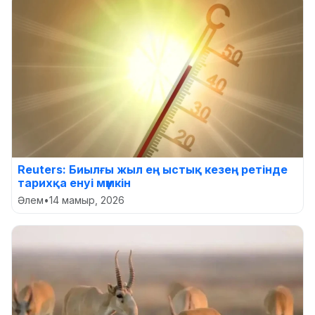
Reuters: Биылғы жыл ең ыстық кезең ретінде
тарихқа енуі мүмкін
Әлем
•
14 мамыр, 2026