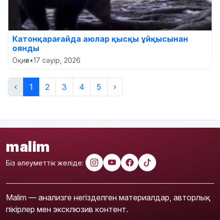
Катонқарағайда аюлар қысқы ұйқысынан
оянды
Оқиға
•
17 сәуір, 2026
‹
1
2
3
4
5
›
malim
Біз әлеуметтік желіде:
Malim — анализге негізделген материалдар, авторлық
пікірлер мен эксклюзив контент.