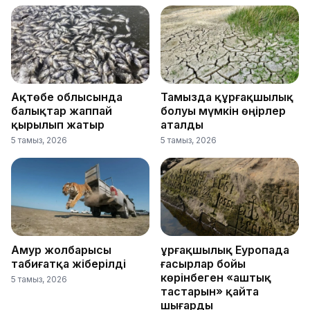
Ақтөбе облысында
Тамызда құрғақшылық
балықтар жаппай
болуы мүмкін өңірлер
қырылып жатыр
аталды
5 тамыз, 2026
5 тамыз, 2026
Амур жолбарысы
Құрғақшылық Еуропада
табиғатқа жіберілді
ғасырлар бойы
көрінбеген «аштық
5 тамыз, 2026
тастарын» қайта
шығарды