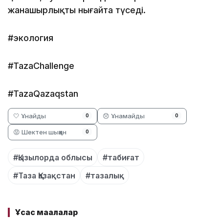
жанашырлықты нығайта түседі.
#экология
#TazaChallenge
#TazaQazaqstan
🤍 Ұнайды
😞 Ұнамайды
0
0
😡 Шектен шыққан
0
#Қызылорда облысы
#табиғат
#Таза Қазақстан
#тазалық
Ұқсас мақалалар