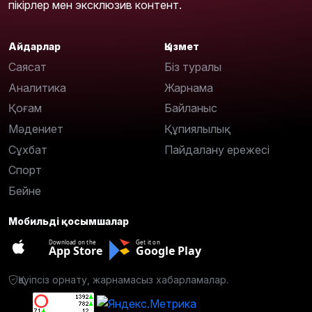
пікірлер мен эксклюзив контент.
Айдарлар
Қызмет
Саясат
Біз туралы
Аналитика
Жарнама
Қоғам
Байланыс
Мәдениет
Құпиялылық
Сұхбат
Пайдалану ережесі
Спорт
Бейне
Мобильді қосымшалар
Download on the
Get it on
App Store
Google Play
Қауіпсіз орнату, жарнамасыз хабарламалар.