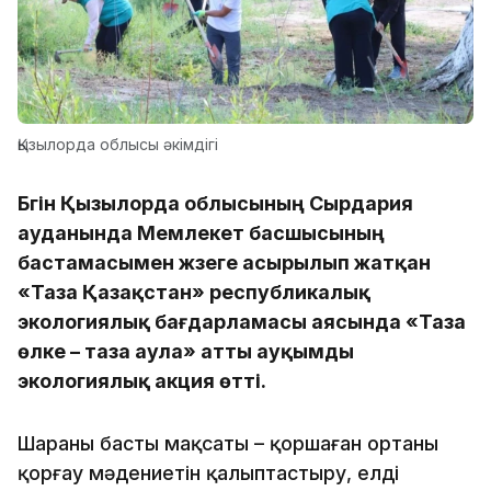
Қызылорда облысы әкімдігі
Бүгін Қызылорда облысының Сырдария
ауданында Мемлекет басшысының
бастамасымен жүзеге асырылып жатқан
«Таза Қазақстан» республикалық
экологиялық бағдарламасы аясында «Таза
өлке – таза аула» атты ауқымды
экологиялық акция өтті.
Шараның басты мақсаты – қоршаған ортаны
қорғау мәдениетін қалыптастыру, елді