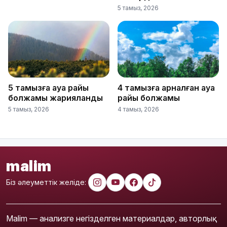
5 тамыз, 2026
5 тамызға ауа райы
4 тамызға арналған ауа
болжамы жарияланды
райы болжамы
5 тамыз, 2026
4 тамыз, 2026
malim
Біз әлеуметтік желіде:
Malim — анализге негізделген материалдар, авторлық