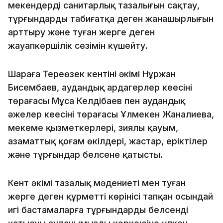
мекендердің санитарлық тазалығын сақтау,
тұрғындардың табиғатқа деген жанашырлығын
арттыру және туған жерге деген
жауапкершілік сезімін күшейту.
Шараға Тереңөзек кентінің әкімі Нұржан
Бисембаев, аудандық ардагерлер кеңесінің
төрағасы Мұса Келдібаев пен аудандық
әжелер кеңесінің төрағасы Ұлмекен Жаналиева,
мекеме қызметкерлері, зиялы қауым,
азаматтық қоғам өкілдері, жастар, еріктілер
және тұрғындар белсене қатысты.
Кент әкімі тазалық мәдениеті мен туған
жерге деген құрметтің көрінісі тапқан осындай
игі бастамаларға тұрғындардың белсенді