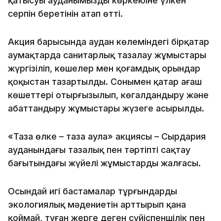
қатысуы ауданымыздың көркеюіне үлкен
серпін беретінін атап өтті.
Акция барысында аудан көлеміндегі бірқатар
аумақтарда санитарлық тазалау жұмыстары
жүргізіліп, көшелер мен қоғамдық орындар
қоқыстан тазартылды. Сонымен қатар ағаш
көшеттері отырғызылып, көгалдандыру және
абаттандыру жұмыстары жүзеге асырылды.
«Таза өлке – таза аула» акциясы – Сырдария
ауданындағы тазалық пен тәртіпті сақтау
бағытындағы жүйелі жұмыстардың жалғасы.
Осындай игі бастамалар тұрғындардың
экологиялық мәдениетін арттырып қана
қоймай, туған жерге деген сүйіспеншілік пен