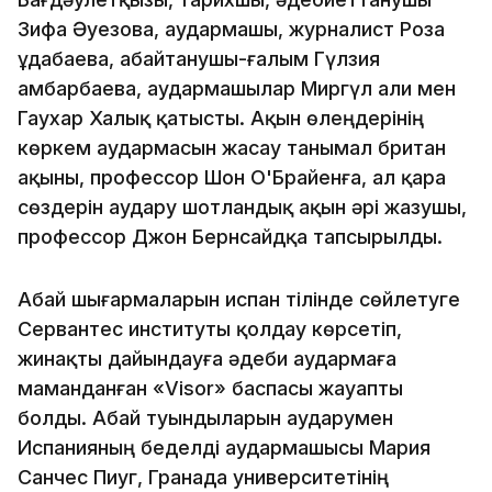
Зифа Әуезова, аудармашы, журналист Роза
Құдабаева, абайтанушы-ғалым Гүлзия
Қамбарбаева, аудармашылар Миргүл Қали мен
Гаухар Халық қатысты. Ақын өлеңдерінің
көркем аудармасын жасау танымал британ
ақыны, профессор Шон О'Брайенға, ал қара
сөздерін аудару шотландық ақын әрі жазушы,
профессор Джон Бернсайдқа тапсырылды.
Абай шығармаларын испан тілінде сөйлетуге
Сервантес институты қолдау көрсетіп,
жинақты дайындауға әдеби аудармаға
маманданған «Visor» баспасы жауапты
болды. Абай туындыларын аударумен
Испанияның беделді аудармашысы Мария
Санчес Пиуг, Гранада университетінің