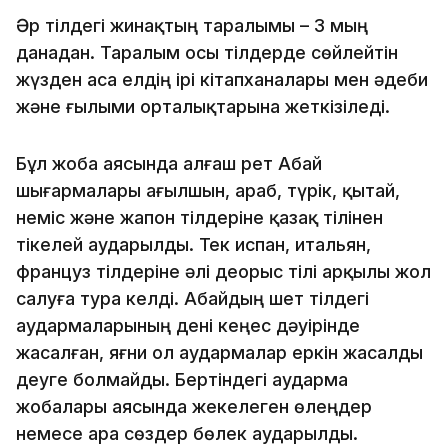
Әр тілдегі жинақтың таралымы – 3 мың
данадан. Таралым осы тілдерде сөйлейтін
жүзден аса елдің ірі кітапханалары мен әдеби
және ғылыми орталықтарына жеткізіледі.
Бұл жоба аясында алғаш рет Абай
шығармалары ағылшын, араб, түрік, қытай,
неміс және жапон тілдеріне қазақ тілінен
тікелей аударылды. Тек испан, итальян,
француз тілдеріне әлі деорыс тілі арқылы жол
салуға тура келді. Абайдың шет тілдегі
аудармаларының дені кеңес дәуірінде
жасалған, яғни ол аудармалар еркін жасалды
деуге болмайды. Бертіндегі аударма
жобалары аясында жекелеген өлеңдер
немесе Қара сөздер бөлек аударылды.