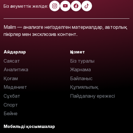
Біз әлеуметтік желіде:
Malim — анализге негізделген материалдар, авторлық
пікірлер мен эксклюзив контент.
Айдарлар
Қызмет
Саясат
Біз туралы
Аналитика
Жарнама
Қоғам
Байланыс
Мәдениет
Құпиялылық
Сұхбат
Пайдалану ережесі
Спорт
Бейне
Мобильді қосымшалар