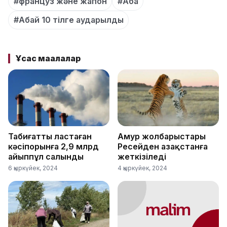
#француз және жапон
#Аба
#Абай 10 тілге аударылды
Ұқсас мақалалар
Табиғатты ластаған
Амур жолбарыстары
кәсіпорынға 2,9 млрд
Ресейден Қазақстанға
айыппұл салынды
жеткізіледі
6 қыркүйек, 2024
4 қыркүйек, 2024