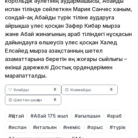
корольдік әулетінің аудармашысы, Абайды
испан тілінде сөйлеткен Мария Санчес ханым,
сондай-ақ Абайды түрік тіліне аударуға
айрықша үлес қосқан Зафер Кибар мырза
және Абай жинағының араб тіліндегі нұсқасын
дайындауға өлшеусіз үлес қосқан Халед
Елсайед мырза Қазақстанның шетел
азаматтарына беретін ең жоғары сыйлығы –
екінші дәрежелі Достық ордендерімен
марапатталды.
🤍 Ұнайды
😞 Ұнамайды
0
0
😡 Шектен шыққан
0
#Қытай
#Абай 175 жыл
#ағылшын
#араб
#испан
#итальян
#неміс
#орыс
#түрік