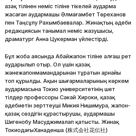
Қазақ тілінен неміс тіліне тікелей аударма
жасаған аудармашы Әлмағамбет Төреханов
пен Таңсұлу Рахымбаевалар. Жинақтың әдеби
редакциясын танымал неміс жазушысы,
драматург Анна Цукерман үйлестірді.
Бұл жоба аясында Абайжапон тіліне алғаш рет
аударылып отыр. Ол үшін қазақ
жәнежапонмамандарынан тұратын арнайы
топ құрылды. Ақын шығармаларының көркем
аудармасына Токио университетінің шет
тілдер профессоры Сакай Хироки, қазақ
әдебиетін зерттеуші Микия Нишимура, жапон-
қазақ сөздігін құрастырушы, аудармашы
Шигенобу Масуджималап қатысты. Жинақ
ТокиодағыХанаденша (株式会社花伝社)