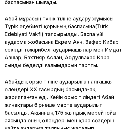
баспасынан шығады.
Абай мұрасын түрік тіліне аудару жұмысы
Түрік әдебиеті қорының баспасына(Türk
Edebiyati Vakfi) тапсырылды. Баспа үйі
аударма жобасына Екрем Аян, Зафер Кибар
секілді тәжірибелі аудармашылар мен Имдат
Авшар, Бахтияр Аслан, Абдулвахаб Кара
сынды беделді ғалымдарын тартты.
Абайдың орыс тіліне аударылған алғашқы
өлеңдері XX ғасырдың басында-ақ
жарияланған еді. Кейін орыс тіліндегі Абай
жинақтары бірнеше мәрте аударылып
басылды. Ақынның 175 жылдық мерейтойы
аясында оның өлеңдері мен қара сөздерін
қайта аударуға талпыныс жасалып,