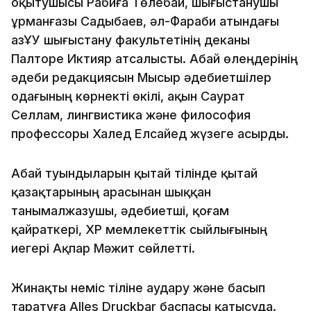
оқытушысы Рабиға Төлебай, шығыстанушы
Құрманғазы Садыбаев, әл-Фараби атындағы
ҚазҰУ шығыстану факультетінің деканы
Палторе Иктияр атсалысты. Абай өлеңдерінің
әдеби редакциясын Мысыр әдебиетшілер
одағының көрнекті өкілі, ақын Саурат
Селлам, лингвистика және философия
профессоры Халед Елсайед жүзеге асырды.
Абай туындыларын қытай тілінде қытай
қазақтарының арасынан шыққан
танымалжазушы, әдебиетші, қоғам
қайраткері, ҚХР мемлекеттік сыйлығының
иегері Ақпар Мәжит сөйлетті.
Жинақты неміс тіліне аудару және басып
таратуға Alles Druckbar баспасы қатысуда.