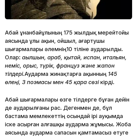
Абай Құнанбайұлының 175 жылдық мерейтойы
аясында ұлы ақын, ойшыл, ағартушы
шығармалары әлемнің10 тіліне аударылды.
Олар:
ағылшын, араб, қытай, испан, итальян,
неміс, орыс, түрік, француз және жапон
тілдері.
Аударма жинақтарға ақынның
145
өлеңі, 3 поэмасы мен 45 қара сөзі
кірді.
Абай шығармалары өзге тілдерге бұған дейін
де аударылғаны рас. Дегенмен де, бұл
бастама мемлекеттің осындай ірі ауқымда
іске асырған алғашқы аударма жұмысы. Жоба
аясында аударма сапасын қамтамасыз етуге