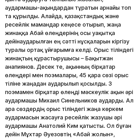
аудармашы-ақындардан тұратын арнайы топ
та құрылды. Алайда, қазақстандық және
ресейлік мамандар кеңесе отырып, жаңа
жинаққа Абай өлеңдерінің осы уақытқа
дейінаударылған ең сәтті нұсқаларын кіргізу
туралы ортақ ұйғарымға келді. Орыс тіліндегі
жинақтың құрастырушысы – Бақытжан
Қанапиянов. Десек те, ақынның бірқатар
өлеңдері мен поэмалары, 45 қара сөзі орыс
тіліне жаңадан аударылып қосылды. 3
поэмамен бірқатар өлеңді мәскеулік ақын әрі
аудармашы Михаил Синельников аударды. Ал
Қара сөздердің орыс тіліндегі жаңа көркем
аудармасын жасауға ресейлік жазушы әрі
аудармашы Анатолий Ким қатысты. Ол бұған
дейін Мұхтар Әуезовтің «Абай жолын»,