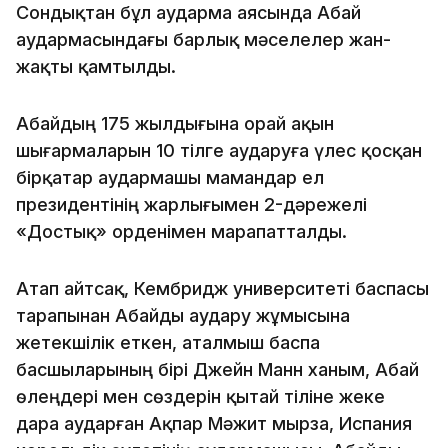
Сондықтан бұл аударма аясында Абай
аудармасындағы барлық мәселелер жан-
жақты қамтылды.
Абайдың 175 жылдығына орай ақын
шығармаларын 10 тілге аударуға үлес қосқан
бірқатар аудармашы мамандар ел
президентінің жарлығымен 2-дәрежелі
«Достық» орденімен марапатталды.
Атап айтсақ, Кембридж университеті баспасы
тарапынан Абайды аудару жұмысына
жетекшілік еткен, аталмыш баспа
басшыларының бірі Джейн Манн ханым, Абай
өлеңдері мен сөздерін қытай тіліне жеке
дара аударған Ақпар Мәжит мырза, Испания