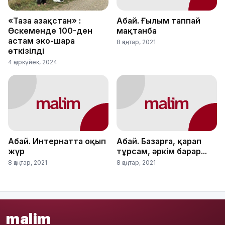
«Таза Қазақстан» :
Абай. Ғылым таппай
Өскеменде 100-ден
мақтанба
астам эко-шара
8 қаңтар, 2021
өткізілді
4 қыркүйек, 2024
Абай. Интернатта оқып
Абай. Базарға, қарап
жүр
тұрсам, әркім барар...
8 қаңтар, 2021
8 қаңтар, 2021
malim