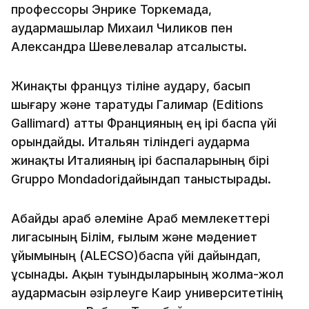
профессоры Энрике Торкемада,
аудармашылар Михаил Чиликов пен
Александра Шевелевалар атсалысты.
Жинақты француз тіліне аудару, басып
шығару және таратуды Галимар (Editions
Gallimard) атты Францияның ең ірі баспа үйі
орындайды. Итальян тіліндегі аударма
жинақты Италияның ірі баспаларының бірі
Gruppo Mondadoriдайындап таныстырады.
Абайды араб әлеміне Араб мемлекеттері
лигасының Білім, ғылым және мәдениет
ұйымының (ALECSO)баспа үйі дайындап,
ұсынады. Ақын туындыларының жолма-жол
аудармасын әзірлеуге Каир университетінің