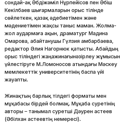
сондай-ақ Әбдіжәміл Нұрпейісов пен Әбіш
Кекілбаев шығармаларын орыс тілінде
сөйлеткен, қазақ әдебиетімен және
мәдениетімен жақсы таныс маман. Жолма-
жол аудармаға ақын, драматург Мадина
Омарова, абайтанушы Гүлзия Қамбарбаева,
редактор Әлия Нагорнюк қатысты. Абайдың
орыс тіліндегі жаңажинағынәзірлеу жұмысын
үйлестіруге М.Ломоно­сов атындағы Мәскеу
мемлекеттік универси­те­тінің баспа үйі
жауапты.
Жинақтың барлық тілдегі форматы мен
мұқабасы бірдей болмақ. Мұқаба суретінің
авторы – танымал суретші Дәурен Қастеев
(Әбілхан Қастеевтің немересі).