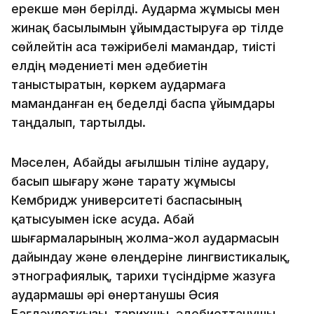
ерекше мән берілді. Аударма жұмысы мен
жинақ басылымын ұйымдастыруға әр тілде
сөйлейтін аса тәжірибелі мамандар, тиісті
елдің мәдениеті мен әдебиетін
таныстыратын, көркем аудармаға
маманданған ең беделді баспа ұйымдары
таңдалып, тартылды.
Мәселен, Абайды ағылшын тіліне аудару,
басып шығару және тарату жұмысы
Кембридж университеті баспасының
қатысуымен іске асуда. Абай
шығармаларының жолма-жол аудармасын
дайындау және өлеңдеріне лингвистикалық,
этнографиялық, тарихи түсіндірме жазуға
аудармашы әрі өнертанушы Әсия
Бағдәулетқызы, тарихшы, әдебиеттанушы