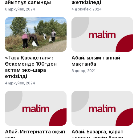
айыппұл салынды
жеткізіледі
6 қыркүйек, 2024
4 қыркүйек, 2024
«Таза Қазақстан» :
Абай. Ғылым таппай
Өскеменде 100-ден
мақтанба
астам эко-шара
8 қаңтар, 2021
өткізілді
4 қыркүйек, 2024
Абай. Интернатта оқып
Абай. Базарға, қарап
жүр
тұрсам, әркім барар...