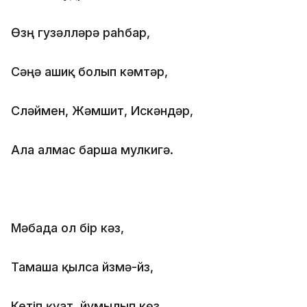
Өзүң гузәлләрә раһбар,
Сәңә ашиқ болып кәмтәр,
Сүләймен, Жәмшит, Искәндәр,
Ала алмас барша мулкигә.
Мәбада ол бір кәз,
Тамаша қылса йүзмә-йүз,
Кетіп қуат, йұмылып көз,