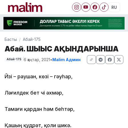
RU
Басты
Абай-175
Абай. ШЫҒЫС АҚЫНДАРЫНША
6 қаңтар, 2021
•
Malim Админ
Абай-175
Йүзі – раушан, көзі – гәуһар,
Ләғилдек бет үчі әхмәр,
Тамағи қардан һәм беһтәр,
Қашың қудрәт, қоли шикә.