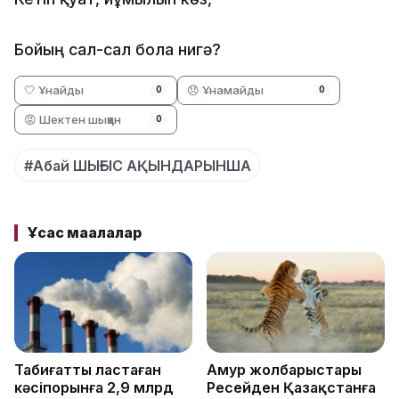
Бойың сал-сал бола нигә?
🤍 Ұнайды
😞 Ұнамайды
0
0
😡 Шектен шыққан
0
#Абай ШЫҒЫС АҚЫНДАРЫНША
Ұқсас мақалалар
Табиғатты ластаған
Амур жолбарыстары
кәсіпорынға 2,9 млрд
Ресейден Қазақстанға