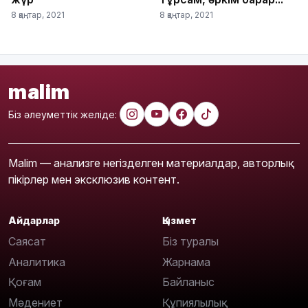
8 қаңтар, 2021
8 қаңтар, 2021
malim
Біз әлеуметтік желіде:
Malim — анализге негізделген материалдар, авторлық
пікірлер мен эксклюзив контент.
Айдарлар
Қызмет
Саясат
Біз туралы
Аналитика
Жарнама
Қоғам
Байланыс
Мәдениет
Құпиялылық