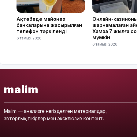
Ақтөбеде майонез
Онлайн-казинон
банкаларына жасырылған
жарнамалаған Қай
телефон тәркіленді
Хамза 7 жылға с
мүмкін
6 тамыз, 2026
6 тамыз, 2026
malim
Malim — анализге негізделген материалдар,
авторлық пікірлер мен эксклюзив контент.