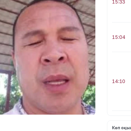
15:33
15:04
14:10
Көп оқ