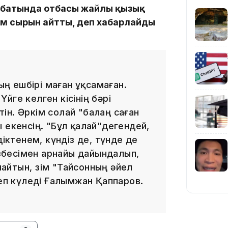
сұхбатында отбасы жайлы қызық
лім сырын айтты, деп хабарлайды
13:14
ның ешбірі маған ұқсамаған.
 Үйге келген кісінің бәрі
ін. Әркім солай "балаң саған
 екенсің. "Бұл қалай"дегендей,
13:08
діктенем, күндіз де, түнде де
тізбесімен арнайы дайындалып,
майтын, өзім "Тайсонның әйел
деп күледі Ғалымжан Қаппаров.
12:35