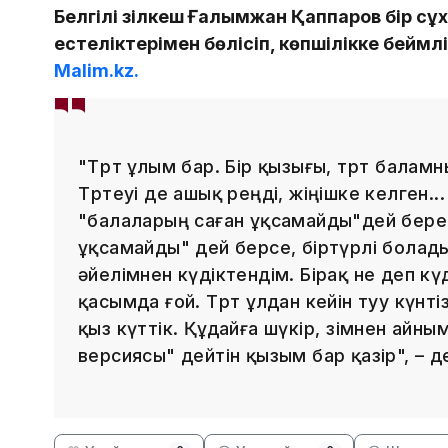
Белгілі әзілкеш Ғалымжан Қаппаров бір 
естеліктерімен бөлісіп, көпшілікке беймә
Malim.kz.
"Төрт ұлым бар. Бір қызығы, төрт балам
Төртеуі де ашық реңді, жіңішке келген...
"балаларың саған ұқсамайды"дей берет
ұқсамайды" дей берсе, біртүрлі болады
әйелімнен күдіктендім. Бірақ не деп кү
қасымда ғой. Төрт ұлдан кейін туу күн
қыз күттік. Құдайға шүкір, өзімнен айны
версиясы" дейтін қызым бар қазір", – 