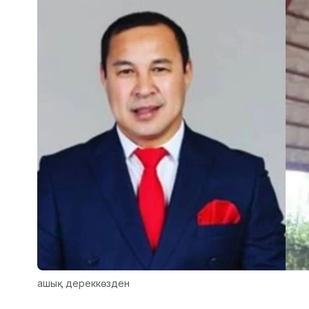
ашық дереккөзден