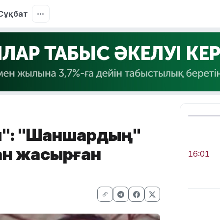
Сұқбат
ім": "Шаншардың"
ан жасырған
16:01