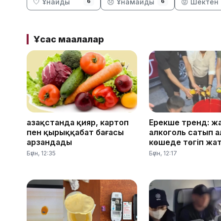
🤍 Ұнайды
😞 Ұнамайды
😡 Шектен 
6
6
Ұқсас мақалалар
Қазақстанда қияр, картоп
Ерекше тренд: ж
пен қырыққабат бағасы
алкоголь сатып а
арзандады
көшеде төгіп жа
Бүгін, 12:35
Бүгін, 12:17