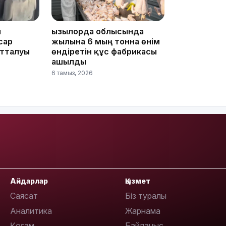
ы
Қызылорда облысында
сар
жылына 6 мың тонна өнім
отталуы
өндіретін құс фабрикасы
ашылды
6 тамыз, 2026
10:53
10:35
Айдарлар
Қызмет
Саясат
Біз туралы
Аналитика
Жарнама
Қоғам
Байланыс