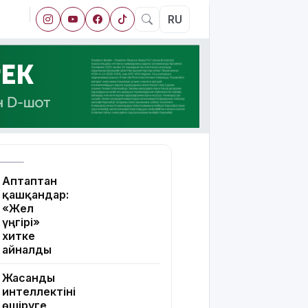
RU
Аптаптан
қашқандар:
«Жел
үңгірі»
хитке
айналды
Жасанды
интеллектіні
өшіруге