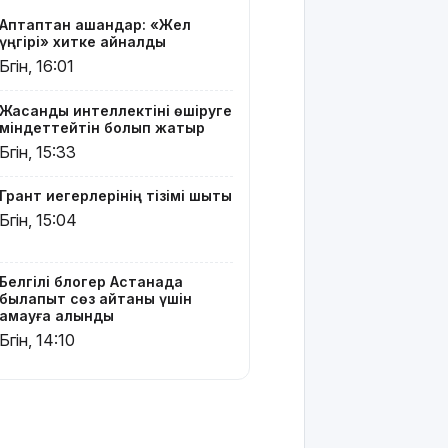
мен ТЖБ
Аптаптан қашқандар: «Жел
тапсыра
үңгірі» хитке айналды
ма:
Бүгін, 16:01
Министрлік
көп
талқыланған
Жасанды интеллектіні өшіруге
міндеттейтін болып жатыр
мәселеге
нүкте
Бүгін, 15:33
қойды
Грант иегерлерінің тізімі шықты
Грант
Бүгін, 15:04
иегерлерінің
тізімін
қайдан
Белгілі блогер Астанада
көруге
былапыт сөз айтқаны үшін
болады?
қамауға алынды
Бүгін, 14:10
Қазақстанда
қияр,
картоп пен
қырыққабат
бағасы