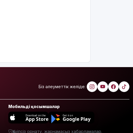
қолданғаны
видеоға
түсіп
қалды
Ғалымдар
"ми
дамуына
еттен гөрі
қант
пайдалы"
деп жатыр
Атырауда
ер адам 12
Біз әлеуметтік желіде:
жастағы
қызды
алкогольге
Мобильді қосымшалар
жұмсап,
зорламақ
Download on the
Get it on
App Store
Google Play
болған
Жапонияда
Қауіпсіз орнату, жарнамасыз хабарламалар.