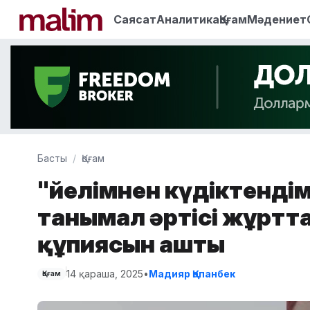
Саясат
Аналитика
Қоғам
Мәдениет
Басты
Қоғам
"Әйелімнен күдіктенд
танымал әртісі жұртт
құпиясын ашты
14 қараша, 2025
•
Мадияр Қапанбек
Қоғам