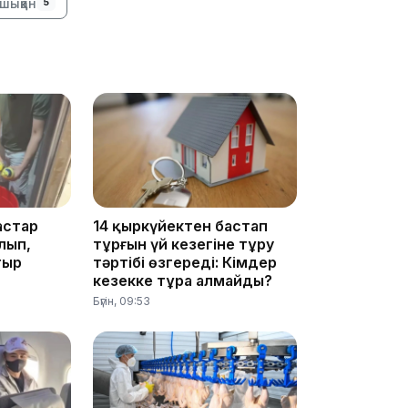
шыққан
5
12:17
астар
14 қыркүйектен бастап
лып,
тұрғын үй кезегіне тұру
11:23
тыр
тәртібі өзгереді: Кімдер
кезекке тұра алмайды?
Бүгін, 09:53
11:20