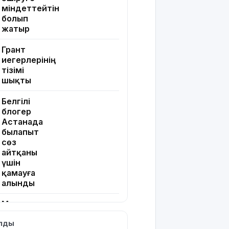
міндеттейтін
болып
жатыр
Грант
иегерлерінің
тізімі
шықты
Белгілі
блогер
Астанада
былапыт
сөз
айтқаны
үшін
қамауға
алынды
Мектеп
оқушылары
ылды
енді БЖБ