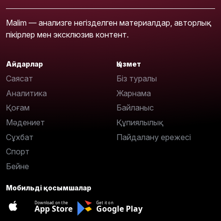
Malim — анализге негізделген материалдар, авторлық
пікірлер мен эксклюзив контент.
Айдарлар
Қызмет
Саясат
Біз туралы
Аналитика
Жарнама
Қоғам
Байланыс
Мәдениет
Құпиялылық
Сұхбат
Пайдалану ережесі
Спорт
Бейне
Мобильді қосымшалар
Download on the
Get it on
App Store
Google Play