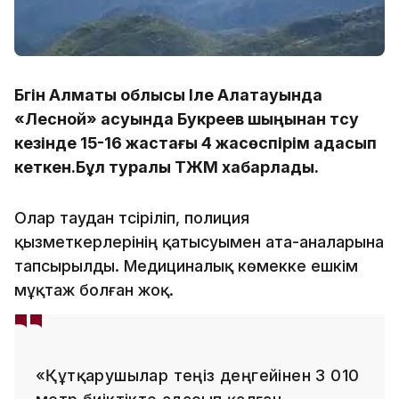
Бүгін Алматы облысы Іле Алатауында
«Лесной» асуында Букреев шыңынан түсу
кезінде 15-16 жастағы 4 жасөспірім адасып
кеткен.Бұл туралы ТЖМ хабарлады.
Олар таудан түсіріліп, полиция
қызметкерлерінің қатысуымен ата-аналарына
тапсырылды. Медициналық көмекке ешкім
мұқтаж болған жоқ.
«Құтқарушылар теңіз деңгейінен 3 010