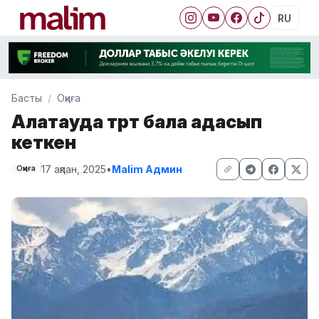
RU
Басты
Оқиға
Алатауда төрт бала адасып
кеткен
17 ақпан, 2025
•
Malim Админ
Оқиға