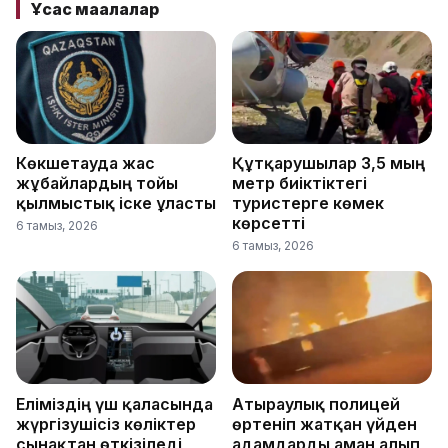
Ұқсас мақалалар
Көкшетауда жас
Құтқарушылар 3,5 мың
жұбайлардың тойы
метр биіктіктегі
қылмыстық іске ұласты
туристерге көмек
көрсетті
6 тамыз, 2026
6 тамыз, 2026
Еліміздің үш қаласында
Атыраулық полицей
жүргізушісіз көліктер
өртеніп жатқан үйден
сынақтан өткізіледі
адамдарды аман алып