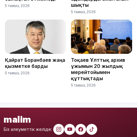
шықты
5 тамыз, 2026
5 тамыз, 2026
Қайрат Боранбаев жаңа
Тоқаев Ұлттық архив
қызметке барды
ұжымын 20 жылдық
мерейтойымен
5 тамыз, 2026
құттықтады
5 тамыз, 2026
malim
Біз әлеуметтік желіде: