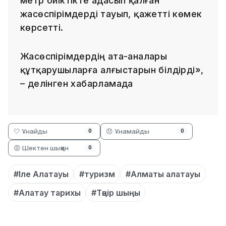
метр биіктікте адасып қалған
жасөспірімдерді тауып, қажетті көмек
көрсетті.
Жасөспірімдердің ата-аналары
құтқарушыларға алғыстарын білдірді»,
– делінген хабарламада
🤍 Ұнайды
😞 Ұнамайды
0
0
😡 Шектен шыққан
0
#Іле Алатауы
#туризм
#Алматы алатауы
#Алатау тарихы
#Тәңір шыңы