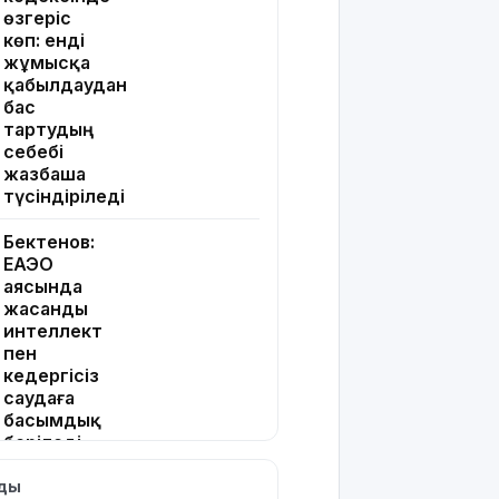
өзгеріс
көп: енді
жұмысқа
қабылдаудан
бас
тартудың
себебі
жазбаша
түсіндіріледі
Бектенов:
ЕАЭО
аясында
жасанды
интеллект
пен
кедергісіз
саудаға
басымдық
беріледі
лды
Қосшылық