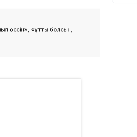
15:25
ып өссін», «Құтты болсын,
15:24