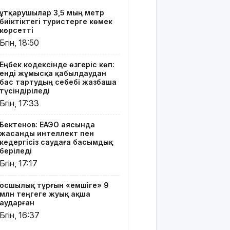
тұрғын
Құтқарушылар 3,5 мың метр
«емшіге» 9
биіктіктегі туристерге көмек
млн
көрсетті
теңгеге
Бүгін, 18:50
жуық ақша
аударған
Еңбек кодексінде өзгеріс көп:
енді жұмысқа қабылдаудан
Ең жоғары
бас тартудың себебі жазбаша
жалақыдан
түсіндіріледі
үміткер
Бүгін, 17:33
кім?
Бектенов: ЕАЭО аясында
Электросамокат,
жасанды интеллект пен
велосипед
кедергісіз саудаға басымдық
немесе
беріледі
мопед:
Бүгін, 17:17
Қазақстанда
қайсысы
Қосшылық тұрғын «емшіге» 9
апатқа жиі
млн теңгеге жуық ақша
ұшырайды?
аударған
Бүгін, 16:37
6,5