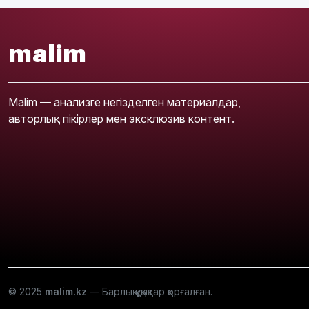
malim
Malim — анализге негізделген материалдар,
авторлық пікірлер мен эксклюзив контент.
© 2025
malim.kz
— Барлық құқықтар қорғалған.