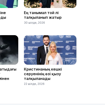
іне
Ең танымал той әлі
рды
талқыланып жатыр
30 шілде, 2026
11:59
матыдағы
Кристинаның кешкі
т
серуенінің өзі қызу
мінен
талқыланады
22 шілде, 2026
11:33