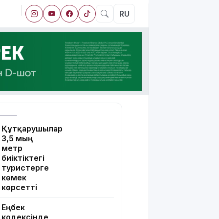
RU
Құтқарушылар
3,5 мың
метр
биіктіктегі
туристерге
көмек
көрсетті
Еңбек
кодексінде