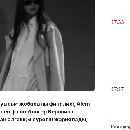
17:33
17:17
ауысы» жобасының финалисі, Alem
пен фэшн-блогер Вероника
дан алғашқы суретін жариялады,
Көп оқы