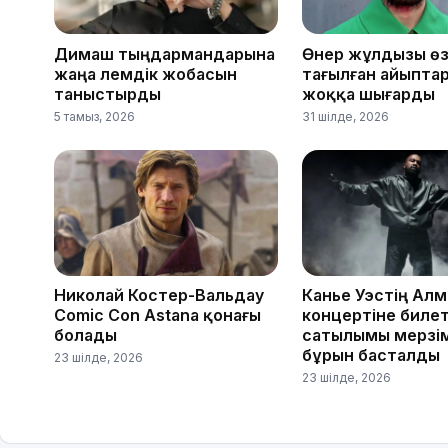
Димаш тыңдармандарына
Өнер жұлдызы өз
жаңа әлемдік жобасын
тағылған айыпта
таныстырды
жоққа шығарды
5 тамыз, 2026
31 шілде, 2026
Николай Костер-Вальдау
Канье Уэстің Ал
Comic Con Astana қонағы
концертіне биле
болады
сатылымы мерзі
бұрын басталды
23 шілде, 2026
23 шілде, 2026