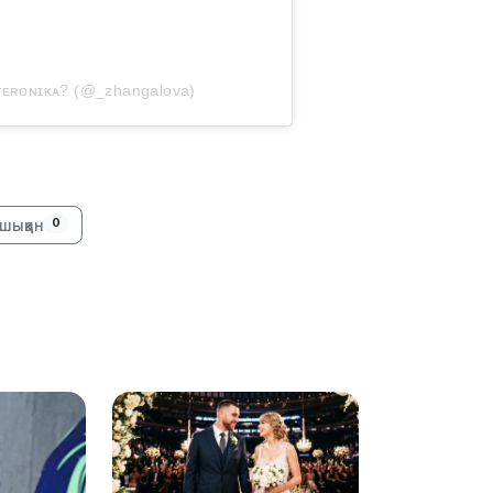
ᴇʀᴏɴɪᴋᴀ? (@_zhangalova)
13:22
шыққан
0
13:05
12:31