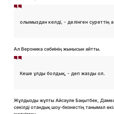
Қолымыздан келді, - делінген суреттің
Ал Вероника сәбиінің жынысын айтты.
Кеше ұлды болдық, - деп жазды ол.
Жұлдызды жұпты Айсәуле Бақытбек, Дамел
секілді отандық шоу-бизнестің танымал өкіл