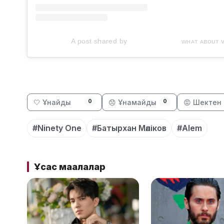
A post shared by ⠀⠀⠀⠀⠀⠀⠀⠀⠀⠀ᴡʜᴀᴛ ᴀʙᴏᴜᴛ ᴠ
🤍 Ұнайды
😞 Ұнамайды
😡 Шектен 
0
0
#Ninety One
#Батырхан Мәліков
#Alem
Ұқсас мақалалар