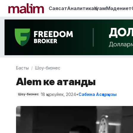
Саясат
Аналитика
Қоғам
Мәдениет
Басты
Шоу-бизнес
Alem әке атанды
18 қыркүйек, 2024
•
Сабина Асқарқызы
Шоу-бизнес