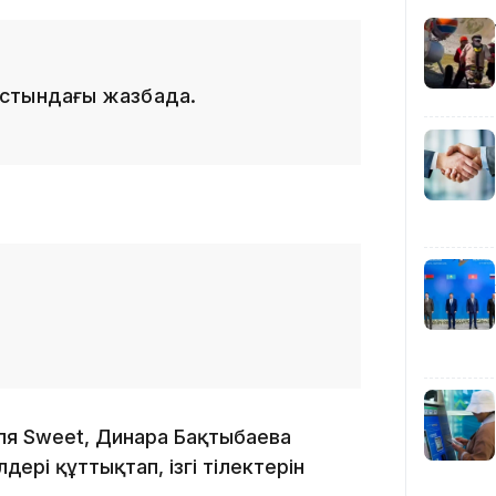
16:37
 астындағы жазбада.
16:01
15:59
я Sweet, Динара Бақтыбаева
дері құттықтап, ізгі тілектерін