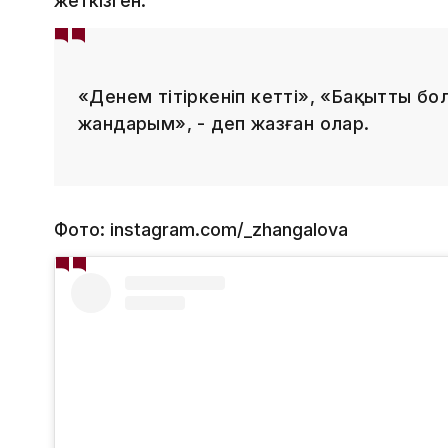
жеткізген.
«Денем тітіркеніп кетті», «Бақытты бол
жандарым», - деп жазған олар.
Фото: instagram.com/_zhangalova