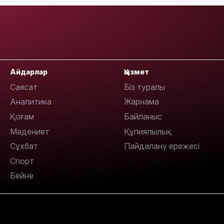
Айдарлар
Қызмет
11:19
Саясат
Біз туралы
Аналитика
Жарнама
Қоғам
Байланыс
Мәдениет
Құпиялылық
Сұхбат
Пайдалану ережесі
Спорт
Бейне
11:17