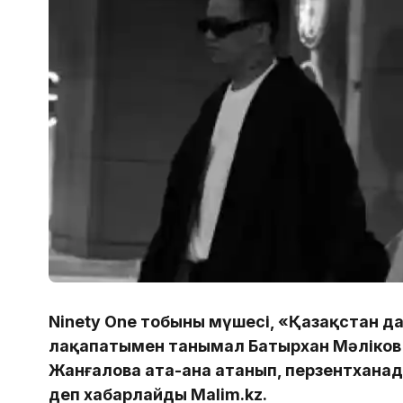
Ninety One тобының мүшесі, «Қазақстан д
лақапатымен танымал Батырхан Мәліков 
Жанғалова ата-ана атанып, перзентхана
деп хабарлайды Malim.kz.