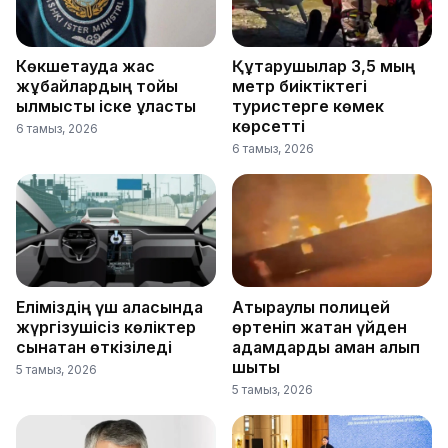
Көкшетауда жас
Құтқарушылар 3,5 мың
жұбайлардың тойы
метр биіктіктегі
қылмыстық іске ұласты
туристерге көмек
көрсетті
6 тамыз, 2026
6 тамыз, 2026
Еліміздің үш қаласында
Атыраулық полицей
жүргізушісіз көліктер
өртеніп жатқан үйден
сынақтан өткізіледі
адамдарды аман алып
шықты
5 тамыз, 2026
5 тамыз, 2026