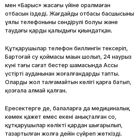
мен «Барыс» жасағы үйіне оралмаған
отбасын іздеді. Жағдайды отбасы басшысының
ұялы телефонының сөндірулі болуы және
таудағы қардың қалыңдығы қиындатқан.
Құтқарушылар телефон биллингін тексеріп,
Бартоғай су қоймасы маңын шолып, 24 наурыз
күні таңғы сағат бестер шамасында Ассы
үстірті ауданынан жоғалғандарды тапты.
Олардың жол талғамайтын көлігі қарға батып,
қозғала алмай қалған.
Ересектерге де, балаларға да медициналық
көмек қажет емес екені анықталған соң,
құтқарушылар көлікті қардан шығарылып,
тазартылған жолға дейін сүйреп жеткізді.