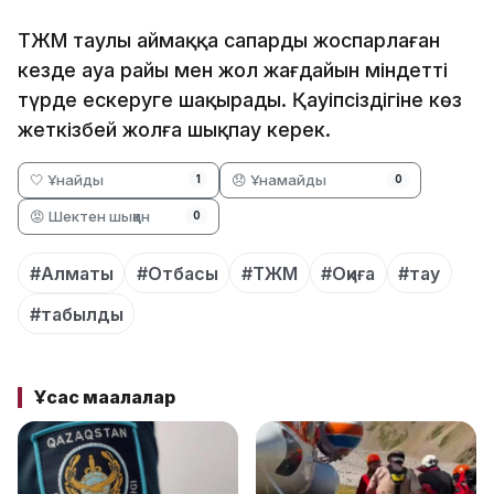
ТЖМ таулы аймаққа сапарды жоспарлаған
кезде ауа райы мен жол жағдайын міндетті
түрде ескеруге шақырады. Қауіпсіздігіне көз
жеткізбей жолға шықпау керек.
🤍 Ұнайды
😞 Ұнамайды
1
0
😡 Шектен шыққан
0
#Алматы
#Отбасы
#ТЖМ
#Оқиға
#тау
#табылды
Ұқсас мақалалар