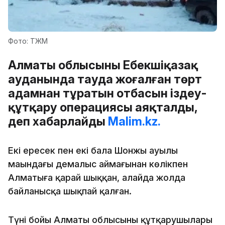
Фото: ТЖМ
Алматы облысының Еңбекшіқазақ
ауданында тауда жоғалған төрт
адамнан тұратын отбасын іздеу-
құтқару операциясы аяқталды,
деп хабарлайды
Malim.kz.
Екі ересек пен екі бала Шонжы ауылы
маңындағы демалыс аймағынан көлікпен
Алматыға қарай шыққан, алайда жолда
байланысқа шықпай қалған.
Түні бойы Алматы облысының құтқарушылары