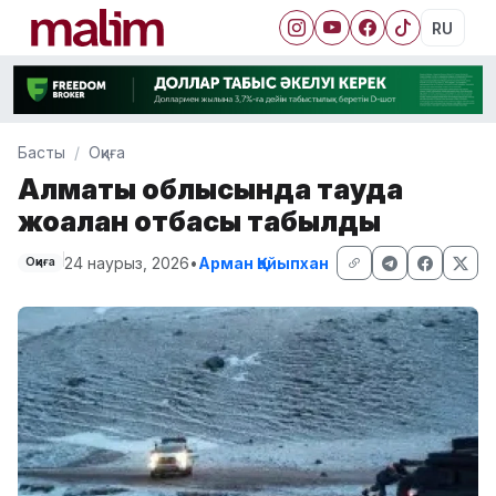
RU
Басты
Оқиға
Алматы облысында тауда
жоғалған отбасы табылды
24 наурыз, 2026
•
Арман Қайыпхан
Оқиға