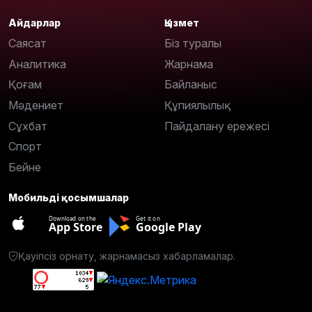
Айдарлар
Қызмет
Саясат
Біз туралы
Аналитика
Жарнама
Қоғам
Байланыс
Мәдениет
Құпиялылық
Сұхбат
Пайдалану ережесі
Спорт
Бейне
Мобильді қосымшалар
Download on the
Get it on
App Store
Google Play
Қауіпсіз орнату, жарнамасыз хабарламалар.