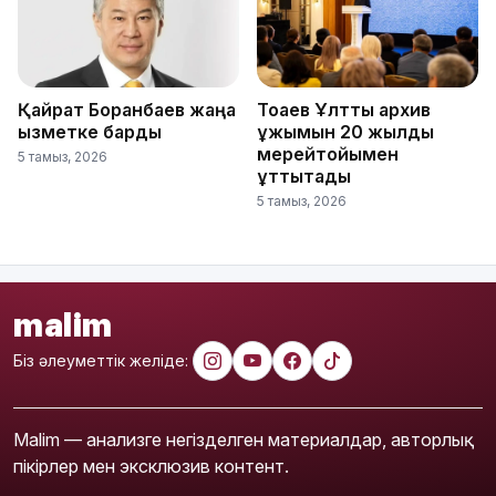
Қайрат Боранбаев жаңа
Тоқаев Ұлттық архив
қызметке барды
ұжымын 20 жылдық
мерейтойымен
5 тамыз, 2026
құттықтады
5 тамыз, 2026
malim
Біз әлеуметтік желіде:
Malim — анализге негізделген материалдар, авторлық
пікірлер мен эксклюзив контент.