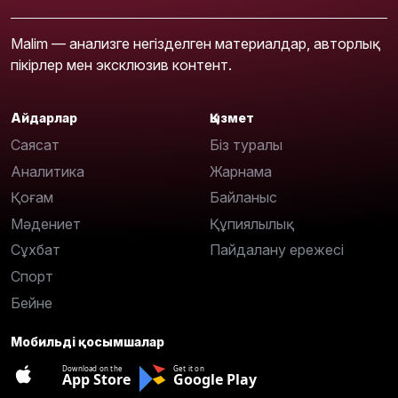
Malim — анализге негізделген материалдар, авторлық
пікірлер мен эксклюзив контент.
Айдарлар
Қызмет
Саясат
Біз туралы
Аналитика
Жарнама
Қоғам
Байланыс
Мәдениет
Құпиялылық
Сұхбат
Пайдалану ережесі
Спорт
Бейне
Мобильді қосымшалар
Download on the
Get it on
App Store
Google Play