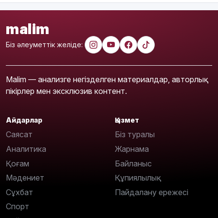
malim
Біз әлеуметтік желіде:
Malim — анализге негізделген материалдар, авторлық
пікірлер мен эксклюзив контент.
Айдарлар
Қызмет
Саясат
Біз туралы
Аналитика
Жарнама
Қоғам
Байланыс
Мәдениет
Құпиялылық
Сұхбат
Пайдалану ережесі
Спорт