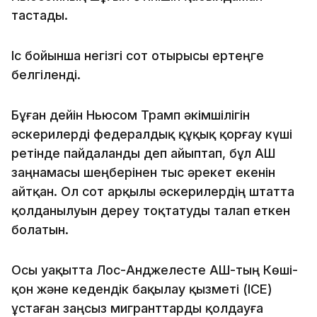
тастады.
Іс бойынша негізгі сот отырысы ертеңге
белгіленді.
Бұған дейін Ньюсом Трамп әкімшілігін
әскерилерді федералдық құқық қорғау күші
ретінде пайдаланды деп айыптап, бұл АҚШ
заңнамасы шеңберінен тыс әрекет екенін
айтқан. Ол сот арқылы әскерилердің штатта
қолданылуын дереу тоқтатуды талап еткен
болатын.
Осы уақытта Лос-Анджелесте АҚШ-тың Көші-
қон және кедендік бақылау қызметі (ICE)
ұстаған заңсыз мигранттарды қолдауға