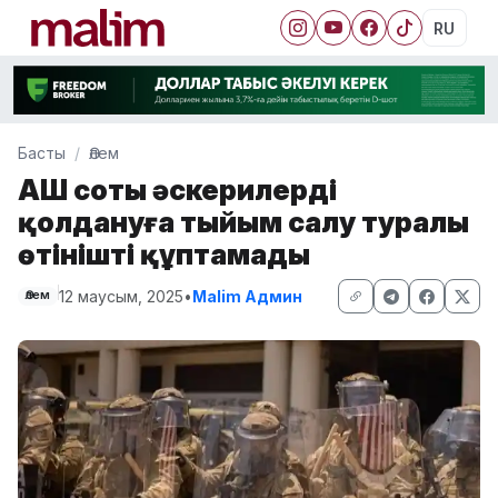
RU
Басты
Әлем
АҚШ соты әскерилерді
қолдануға тыйым салу туралы
өтінішті құптамады
12 маусым, 2025
•
Malim Админ
Әлем