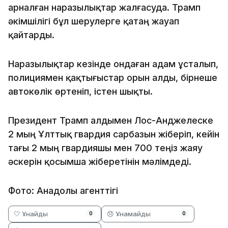
арналған наразылықтар жалғасуда. Трамп
әкімшілігі бұл шерулерге қатаң жауап
қайтарды.
Наразылықтар кезінде ондаған адам ұсталып,
полициямен қақтығыстар орын алды, бірнеше
автокөлік өртеніп, істен шықты.
Президент Трамп алдымен Лос-Анджелеске
2 мың Ұлттық гвардия сарбазын жіберіп, кейін
тағы 2 мың гвардияшы мен 700 теңіз жаяу
әскерін қосымша жіберетінін мәлімдеді.
Фото: Анадолы агенттігі
🤍 Ұнайды
😞 Ұнамайды
0
0