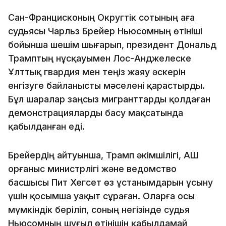
Сан-Францисконың Округтік сотының аға
судьясы Чарльз Брейер Ньюсомның өтініші
бойынша шешім шығарып, президент Дональд
Трамптың нұсқауымен Лос-Анджелеске
Ұлттық гвардия мен теңіз жаяу әскерін
енгізуге байланысты мәселені қарастырды.
Бұл шаралар заңсыз мигранттарды қолдаған
демонстрацияларды басу мақсатында
қабылданған еді.
Брейердің айтуынша, Трамп әкімшілігі, АҚШ
Қорғаныс министрлігі және ведомство
басшысы Пит Хегсет өз ұстанымдарын ұсыну
үшін қосымша уақыт сұраған. Оларға осы
мүмкіндік беріліп, соның негізінде судья
Ньюсомның шұғыл өтінішін қабылдамай