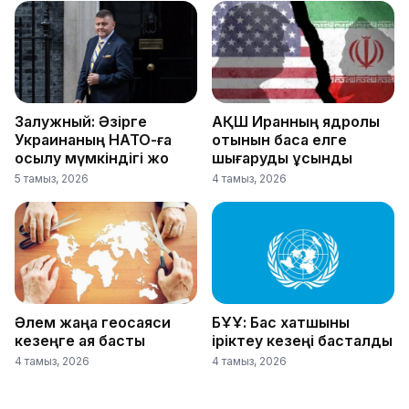
Залужный: Әзірге
АҚШ Иранның ядролық
Украинаның НАТО-ға
отынын басқа елге
қосылу мүмкіндігі жоқ
шығаруды ұсынды
5 тамыз, 2026
4 тамыз, 2026
Әлем жаңа геосаяси
БҰҰ: Бас хатшыны
кезеңге аяқ басты
іріктеу кезеңі басталды
4 тамыз, 2026
4 тамыз, 2026