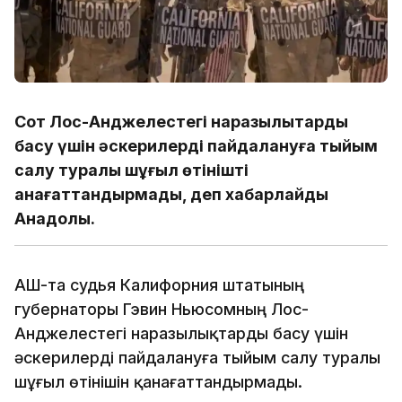
Сот Лос-Анджелестегі наразылықтарды
басу үшін әскерилерді пайдалануға тыйым
салу туралы шұғыл өтінішті
қанағаттандырмады, деп хабарлайды
Анадолы.
АҚШ-та судья Калифорния штатының
губернаторы Гэвин Ньюсомның Лос-
Анджелестегі наразылықтарды басу үшін
әскерилерді пайдалануға тыйым салу туралы
шұғыл өтінішін қанағаттандырмады.