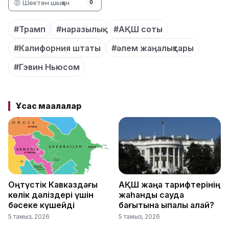
😡 Шектен шыққан
0
#Трамп
#наразылық
#АҚШ соты
#Калифорния штаты
#әлем жаңалықтары
#Гэвин Ньюсом
Ұқсас мақалалар
Оңтүстік Кавказдағы
АҚШ жаңа тарифтерінің
көлік дәліздері үшін
жаһандық сауда
бәсеке күшейді
бағытына ықпалы қалай?
5 тамыз, 2026
5 тамыз, 2026