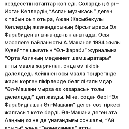
кездесетін кітаптар көп еді. Солардың бірі –
Иоган Кеплердің “Аспан музыкасы” деген
кітабын оқып отыра, Ақжан Жақ­сыбекұлы
Кеплердің жазғандарының бірсыпырасы Әл-
Фарабиден алынғандығын анықтады. Осы
мәселеге байланысты А.Машанов 1984 жылы
Кувейтте шығатын “Әл-Фараби” журналына
“Орта Азияның мәдениет шамшырақтары”
атты мақала жариялап, онда өз пікірін
дәлелдеді. Кейіннен осы мақала төңірегінде
жарық көрген пікірлерде белгілі ғалымдар
“Әл-Машани мырза өз көзқарасын толық
дәлелдеді” деп жазды. Міне, содан бері “Әл-
Фарабиді ашқан Әл-Машани” деген сөз тіркесі
жалғасып кете берді. Әл-Машани деген атақ
Ақаңның өзіне де ұнағандығы соншалық, “Ай
арысы” және “Геомеханика” атты