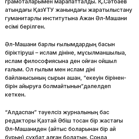
грамоталарымен марапатталды. Қ.Сәтбаев
атындағы ҚазҰТУ жанындағы жараты­лыстану
гуманитарлық институтына Ақжан Әл-Машани
есімі берілген.
Әл-Машани барлық ғылымдардың басын
біріктіруші – ислам дініне, мұсылманшы­лыққа,
ислам философиясына ден қойған ойшыл
ғалым. Ол ғылым мен ислам діні
байланысының сырын ашқан, “екеуін бірінен-
бірін айыруға болмайтынын”дәлелдеп
кеткен.
“Алдаспан” тәуелсіз журналының бас
редакторы Қазтай Әбіш тоқсан бір жастағы
Әл-Машаниден (қайтыс боларынан бір ай
бұрын) сұхбат алған болатын. Сонда