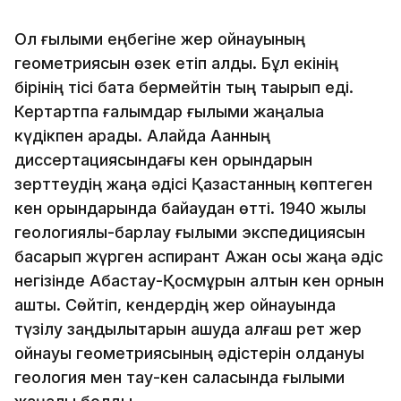
Ол ғылыми еңбегіне жер қойнауының
геометриясын өзек етіп алды. Бұл екінің
бірінің тісі бата бермейтін тың тақырып еді.
Кертартпа ғалымдар ғылыми жаңалыққа
күдікпен қарады. Алайда Ақанның
диссертациясындағы кен орындарын
зерттеудің жаңа әдісі Қазақстанның көптеген
кен орындарында байқаудан өтті. 1940 жылы
геологиялық-барлау ғылыми экспедициясын
басқарып жүрген аспирант Ақжан осы жаңа әдіс
негізінде Ақбастау-Қосмұрын алтын кен орнын
ашты. Сөйтіп, кендердің жер қойнауында
түзілу заңдылықтарын ашуда алғаш рет жер
қойнауы геометриясының әдістерін қолдануы
геология мен тау-кен саласында ғылыми