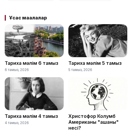
Ұқсас мақалалар
Тарихқа мәлім 6 тамыз
Тарихқа мәлім 5 тамыз
6 тамыз, 2026
5 тамыз, 2026
Тарихқа мәлім 4 тамыз
Христофор Колумб
Американы "ашқаны"
4 тамыз, 2026
несі?