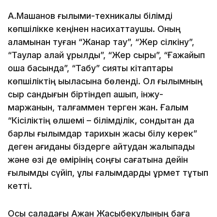
А.Машанов ғылыми-техникалық білімді
көпшілікке кеңінен насихаттаушы. Оның
қаламынан туған “Жанар тау”, “Жер сілкіну”,
“Таулар қалай құрылды”, “Жер сыры”, “Ғажайып
ошақ басында”, “Табу” сияқты кітаптары
көпшіліктің ықыласына бөленді. Ол ғылымның
сыр сандығын біртіндеп ашып, інжу-
маржанын, талғаммен терген жан. Ғалым
“Кісіліктің өлшемі – білімділік, сондықтан да
барлық ғылымдар тарихын жақсы білу керек”
деген қағиданы біздерге айтудан жалықпады
және өзі де өмірінің соңғы сағатына дейін
ғылымды сүйіп, ұлы ғалымдарды құрмет тұтып
кетті.
Осы саладағы Ақжан Жақсыбекұлының баға