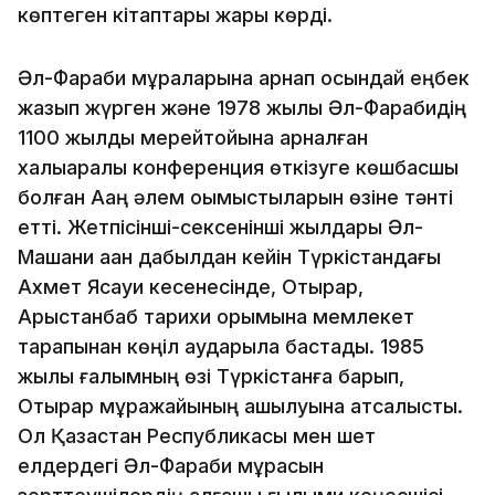
көптеген кітаптары жарық көрді.
Әл-Фараби мұраларына арнап осындай еңбек
жазып жүрген және 1978 жылы Әл-Фарабидің
1100 жылдық мерейтойына арналған
халықаралық конференция өткізуге көшбасшы
болған Ақаң әлем оқымыстыларын өзіне тәнті
етті. Жетпісінші-сексенінші жылдары Әл-
Машани қаққан дабылдан кейін Түркістандағы
Ахмет Ясауи кесенесінде, Отырар,
Арыстанбаб тарихи қорымына мемлекет
тарапынан көңіл аударыла бастады. 1985
жылы ғалымның өзі Түркістанға барып,
Отырар мұражайының ашылуына атсалысты.
Ол Қазақстан Республикасы мен шет
елдердегі Әл-Фараби мұрасын