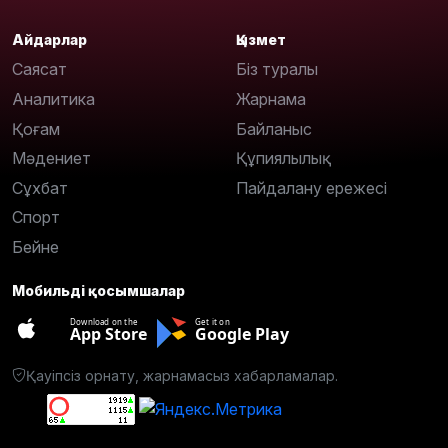
Айдарлар
Қызмет
Саясат
Біз туралы
Аналитика
Жарнама
Қоғам
Байланыс
Мәдениет
Құпиялылық
Сұхбат
Пайдалану ережесі
Спорт
Бейне
Мобильді қосымшалар
Download on the
Get it on
App Store
Google Play
Қауіпсіз орнату, жарнамасыз хабарламалар.