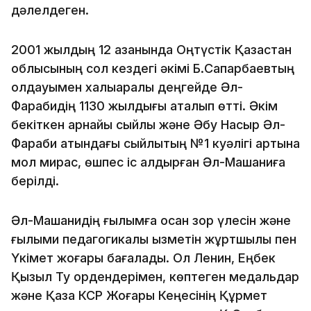
дәлелдеген.
2001 жылдың 12 қазанында Оңтүстік Қазақстан
облысының сол кездегі әкімі Б.Сапарбаевтың
қолдауымен халықаралық деңгейде Әл-
Фарабидің 1130 жылдығы аталып өтті. Әкім
бекіткен арнайы сыйлық және Әбу Насыр Әл-
Фараби атындағы сыйлықтың №1 куәлігі артына
мол мирас, өшпес іс қалдырған Әл-Машаниға
берілді.
Әл-Машанидің ғылымға қосқан зор үлесін және
ғылыми педагогикалық қызметін жұртшылық пен
Үкімет жоғары бағалады. Ол Ленин, Еңбек
Қызыл Ту ордендерімен, көптеген медальдар
және Қазақ КСР Жоғары Кеңесінің Құрмет