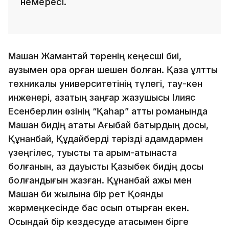
немересі.
Машан Жамантай төренің кеңесші биі,
аузымен орақ орған шешен болған. Қазақ ұлттық
техникалық университетінің түлегі, тау-кен
инженері, қазақтың заңғар жазушысы Ілияс
Есенберлин өзінің “Қаһар” атты романында
Машан бидің атақты Ағыбай батырдың досы,
Құнанбай, Құдайберді тәрізді адамдармен
үзеңгілес, туыстық та қарым-қатынаста
болғанын, қаз дауысты Қазыбек бидің досы
болғандығын жазған. Құнанбай қажы мен
Машан би жылына бір рет Қоянды
жәрмеңкесінде бас қосып отырған екен.
Осындай бір кездесуде атасымен бірге