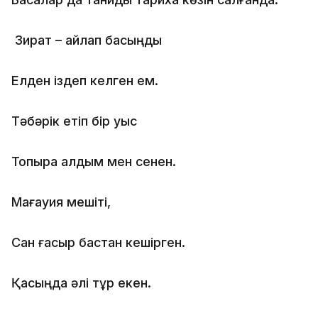
Зират – айлап басыңды
Елден іздеп келген ем.
Тәбәрік етіп бір уыс
Топырақ алдым мен сенен.
Мағауия мешіті,
Сан ғасыр бастан кешірген.
Қасыңда әлі тұр екен.