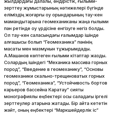
жылдардағы далалық, өндірістік, ғылыми-
зерттеу жұмыстарының нәтижелері бүгінде
еліміздің жоғарғы оқу орындарының тау-кен
мамандықтарына геомехани­каны жаңа ғылыми
пән ретінде оқу үрдісіне енгізуге негіз болды.
Ол тау-кен саласындағы ғалымдар ішінде
алғашқысы болып “Геомеханика” пәнінің
мақсаты мен мазмұнын тұжырымдады.
А.Машанов көптеген ғылыми кітаптар жазды.
Солардың ішіндегі “Механика массива горных
пород”, “Введение в геомеханику”, “Основы
геомеханики скально-трещиноватых горных
пород”, “Геомеханика”, “Устойчивость бортов
карьеров бассейна Каратау” сияқты
монографиялық еңбектері осы саладағы іргелі
зерттеулер қатарына жатады. Бір айта кететін
жәйт, оның еңбектері “Маркшейдерлік іс”