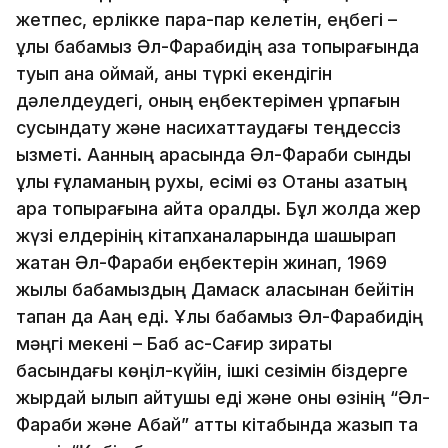
жетпес, ерлікке пара-пар келетін, еңбегі –
ұлы бабамыз Әл-Фарабидің қазақ топырағында
туып қана қоймай, қаны түркі екендігін
дәлелдеудегі, оның еңбектерімен ұрпағын
сусындату және насихат­таудағы теңдессіз
қызметі. Ақанның арқасында Әл-Фараби сынды
ұлы ғұламаның рухы, есімі өз Отаны қазақтың
қара топырағына қайта оралды. Бұл жолда жер
жүзі елдерінің кітапханаларында шашырап
жатқан Әл-Фараби еңбектерін жинап, 1969
жылы бабамыздың Дамаск қаласынан бейітін
тапқан да Ақаң еді. Ұлы бабамыз Әл-Фарабидің
мәңгі мекені – Баб ас-Сағир зираты
басындағы көңіл-күйін, ішкі сезімін біздерге
жырдай қылып айтушы еді және оны өзінің “Әл-
Фараби және Абай” атты кітабында жазып та