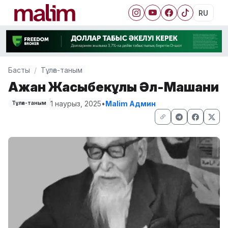
RU
Басты
Тұлға-таным
Ақжан Жақсыбекұлы Әл-Машани
1 наурыз, 2025
•
Malim Админ
Тұлға-таным