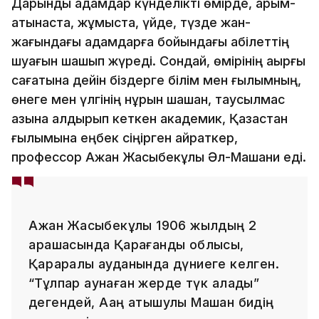
Дарынды адамдар күнде­лікті өмірде, қарым-
қатынаста, жұмыста, үйде, түзде жан-
жағындағы адамдарға бойындағы қабілеттің
шуағын шашып жүреді. Сондай, өмірінің ақырғы
сағатына дейін біздерге білім мен ғылымның,
өнеге мен үлгінің нұрын шашқан, таусылмас
қазына қалдырып кеткен академик, Қазақстан
ғылымына еңбек сіңірген қайраткер,
профессор Ақжан Жақсыбекұлы Әл-Машани еді.
Ақжан Жақсыбекұлы 1906 жылдың 2
қарашасында Қарағанды облысы,
Қарқаралы ауданында дүниеге келген.
“Тұлпар аунаған жерде түк қалады”
дегендей, Ақаң аты­шулы Машан бидің