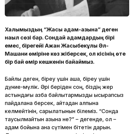
Халқымыздың “Жақсы адам-қазына” деген
нақыл сөзі бар. Сондай адамдардың бірі
емес, бірегейі Ақжан Жақсыбекұлы Әл-
Машани өміріне көз жіберсек, ол кісінің өте
бір бай өмір кешкенін байқаймыз.
Байлық деген, біреу үшін ақша, біреу үшін
дүние-мүлік. Әрі беріден соң, біздің жер
астындағы қазба байлықтармызды ысырапсыз
пайдалана берсек, қайтадан қалпына
келмейтінін, сарқылатынын білеміз. “Сонда
таусылмайтын қазына не?” – дегенде, ол –
адам бойына ана сүтімен бітетін дарын.