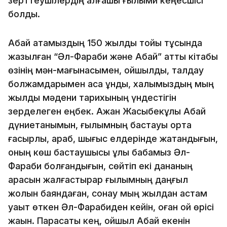
зерттеушілердің алғашқы ғылыми кеңесшісі
болды.
Абай атамыздың 150 жылдық тойы тұсында
жазылған “Әл-Фараби және Абай” атты кітабы
өзінің мән-мағынасымен, ойшылдық, талдау
болжамдарымен аса құнды, халқымыздың мың
жылдық мәдени тарихының үндестігін
зерделеген еңбек. Ақжан Жақсыбекұлы Абай
дүниетанымын, ғылымның бастауы орта
ғасырлық, араб, шығыс елдерінде жатқандығын,
оның көш бастаушысы ұлы бабамыз Әл-
Фараби болғандығын, сөйтіп екі дананың
арасын жалғастырар ғылымның даңғыл
жолын баяндаған, сонау мың жылдан астам
уақыт өткен Әл-Фарабиден кейін, оған ой өрісі
жақын. Парасаты кең, ойшыл Абай екенін