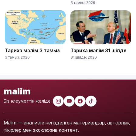
3 тамыз, 2026
Тарихқа мәлім 3 тамыз
Тарихқа мәлім 31 шілде
3 тамыз, 2026
31 шілде, 2026
malim
Біз әлеуметтік желіде:
Malim — анализге негізделген материалдар, авторлық
пікірлер мен эксклюзив контент.