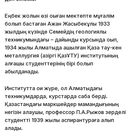
Еңбек жолын өзі оқыған мектепте мұғалім
болып бастаған Ақжан Жақсыбекұлы 1933
жылдың күзінде Семейдің геологиялық
техникумындағы – дайындық курсын­да оқып,
1934 жылы Алматыда ашылған Қазақ тау-кен
металлургия (қазіргі ҚазҰТУ) институтының
алғашқы студенттерінің бірі болып
қабылданады.
Институтта оқи жүре, ол Алматыдағы
техникумдарда, курстарда сабақ берді.
Қазақстандағы маркшейдер мамандығының
негізін қалаушы, профессор П.А.Ры­жов зерделі
студентті 1939 жылы аспирантураға алып
қалады.