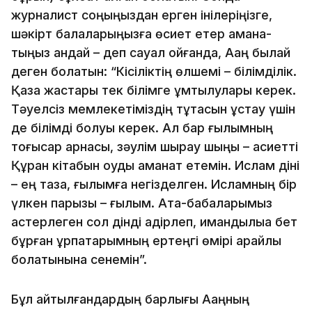
журналист соңыңыздан ерген інілеріңізге,
шәкірт балаларыңызға өсиет етер амана­
тыңыз қандай – деп сауал қойғанда, Ақаң былай
деген болатын: “Кісіліктің өлшемі – білімділік.
Қазақ жастары тек білімге ұмтылулары керек.
Тәуелсіз мемлекетіміздің тұтқасын ұстау үшін
де білімді болуы керек. Ал бар ғылымның
тоғысар арнасы, зәулім шырқау шыңы – қасиетті
Құран кітабын оқуды аманат етемін. Ислам діні
– ең таза, ғылымға негізделген. Исламның бір
үлкен парызы – ғылым. Ата-бабалары­мыз
қастерлеген сол дінді қадірлеп, имандылыққа бет
бұрған ұрпақтарымның ертеңгі өмірі арайлы
болатынына сенемін”.
Бұл айтылғандардың барлығы Ақаңның