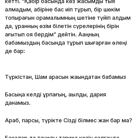
кетті. “Қабір басында көз жасымды тыя
алмадым, қабіріне бас иіп тұрып, бір шөкім
топырағын орамалымның шетіне түйіп алдым
да, құранның өзім білетін сүрелерінің бірін
ағытып қоя бердім” дейтін. Ақаңның
бабамыздың басында тұрып шығарған өлеңі
де бар:
Түркістан, Шам арасын жақындатқан бабамыз
Басыңа келді ұрпағың, ақылды, дария
данамыз.
Араб, парсы, түрікте Сізді білмес жан бар ма?
Басқалар да таниды тарихқа көзін салғанда.