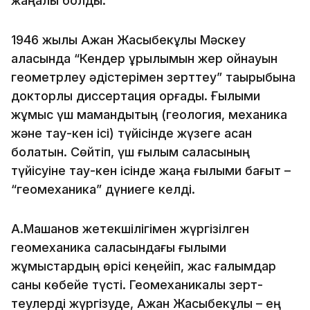
жаңалық болды.
1946 жылы Ақжан Жақсыбекұлы Мәскеу
қаласында “Кендер құрылымын жер қойнауын
геометрлеу әдістерімен зерттеу” тақырыбына
докторлық диссертация қорғады. Ғылыми
жұмыс үш мамандықтың (геология, механика
және тау-кен ісі) түйісінде жүзеге асқан
болатын. Сөйтіп, үш ғылым саласының
түйісуіне тау-кен ісінде жаңа ғылыми бағыт –
“геомеханика” дүниеге келді.
А.Машанов жетекшілігімен жүргізілген
геомеханика саласындағы ғылыми
жұмыстардың өрісі кеңейіп, жас ғалымдар
саны көбейе түсті. Геомеханикалық зерт­
теулерді жүргізуде, Ақжан Жақсыбекұлы – ең