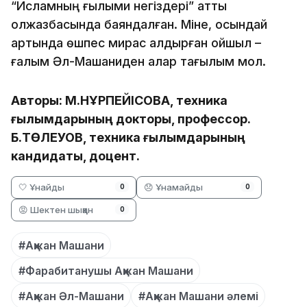
“Исламның ғылыми негіздері” атты
қолжазбасында баяндалған. Міне, осындай
артында өшпес мирас қалдырған ойшыл –
ғалым Әл-Машаниден алар тағылым мол.
Авторы: М.НҰРПЕЙІСОВА, техника
ғылымдарының докторы, профессор.
Б.ТӨЛЕУОВ, техника ғылымдарының
кандидаты, доцент.
🤍 Ұнайды
😞 Ұнамайды
0
0
😡 Шектен шыққан
0
#Ақжан Машани
#Фарабитанушы Ақжан Машани
#Ақжан Әл-Машани
#Ақжан Машани әлемі