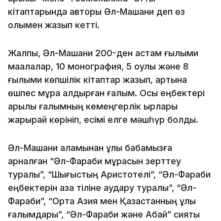
кітаптарында авторы Әл-Машани деп өз
қолымен жазып кетті.
Жалпы, Әл-Машани 200-ден астам ғылыми
мақалалар, 10 монография, 5 оқулық және 8
ғылыми көпшілік кітаптар жазып, артына
өшпес мұра қалдырған ғалым. Осы еңбектері
арқылы ғалымның кемеңгерлік қырлары
жарқырай көрініп, есімі елге мәшһүр болды.
Әл-Машани қаламынан ұлы бабамызға
арналған “Әл-Фараби мұрасын зерттеу
туралы”, “Шығыстың Аристотелі”, “Әл-Фараби
еңбектерін қазақ тіліне аудару туралы”, “Әл-
Фараби”, “Орта Азия мен Қазақстанның ұлы
ғалымдары”, “Әл-Фараби және Абай” сияқты