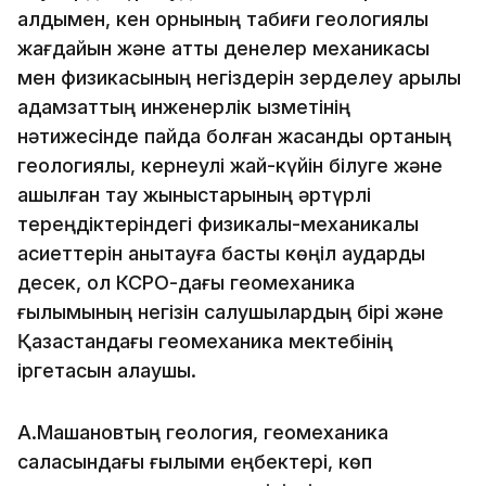
алдымен, кен орнының табиғи геологиялық
жағдайын және қатты денелер механикасы
мен физикасының негіздерін зерделеу арқылы
адамзаттың инженерлік қызметінің
нәтижесінде пайда болған жасанды ортаның
геологиялық, кернеулі жай-күйін білуге және
ашылған тау жыныстарының әртүрлі
тереңдіктеріндегі физикалық-механикалық
қасиеттерін анықтауға басты көңіл аударды
десек, ол КСРО-дағы геомеханика
ғылымының негізін салушылардың бірі және
Қазақстандағы геомеханика мектебінің
іргетасын қалаушы.
А.Машановтың геология, геомеханика
саласындағы ғылыми еңбектері, көп