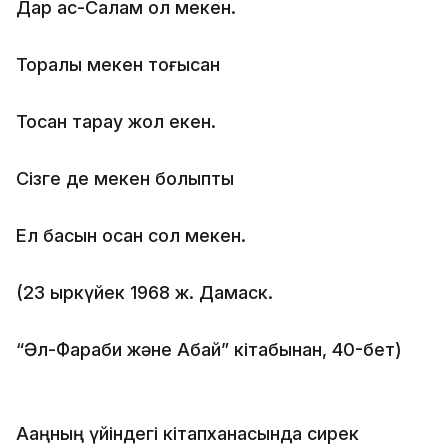
Дар ас-Салам ол мекен.
Торқалы мекен тоғысқан
Тоқсан тарау жол екен.
Сізге де мекен болыпты
Ел басын қосқан сол мекен.
(23 қыркүйек 1968 ж. Дамаск.
“Әл-Фараби және Абай” кітабынан, 40-бет)
Ақаңның үйіндегі кітапханасында сирек