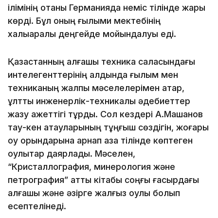
ілімінің отаны Германияда неміс тілінде жарық
көрді. Бұл оның ғылыми мектебінің
халықаралық деңгейде мойындалуы еді.
Қазақстанның алғашқы техника саласындағы
интелегенттерінің алдында ғылым мен
техниканың жалпы мәселелерімен қатар,
ұлттық инженерлік-техникалық әдебиеттер
жазу қажеттігі тұрды. Сол кездері А.Машанов
тау-кен атауларының тұңғыш сөздігін, жоғары
оқу орындарына арнап қазақ тілінде көптеген
оқулықтар даярлады. Мәселен,
“Кристаллография, минерология және
петрография” атты кіта­бы соңғы ғасырдағы
алғашқы және әзірге жалғыз оқулық болып
есептелінеді.