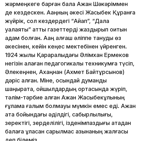
жәрмеңкеге барған бала Ақжан Шәкәріммен
де кездескен. Ақаңның әкесі Жақсыбек Құранға
жүйрік, сол кездердегі “Айқап”, “Дала
уалаяты” атты газеттерді жаздырып оқитын
адам болған. Ақаң алғаш әліппе тануды өз
әкесінен, кейін кеңес мектебінен үйренген.
1924 жылы Қарқаралыдағы Әлімхан Ермеков
негізін қалаған педагогикалық техникумға түсіп,
Әлекеңнен, Ахаңнан (Ахмет Байтұрсынов)
дәріс алған. Міне, осындай думанды
шаңырақта, ойшылдардың ортасында жүріп,
тәлім-тәрбие алған Ақжан Жақсыбекұлының
ғұлама ғалым болмауы мүмкін емес еді. Ақжан
ата бойындағы әділдігі, сабырлылығы,
зеректігі, зерделілігі, ізденімпаздығы атадан
балаға ұласқан сарқылмас қазынаның жалғасы
деп білеміз.