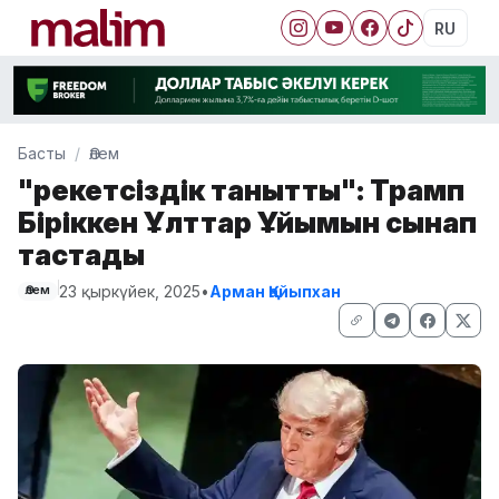
RU
Басты
Әлем
"Әрекетсіздік танытты": Трамп
Біріккен Ұлттар Ұйымын сынап
тастады
23 қыркүйек, 2025
•
Арман Қайыпхан
Әлем