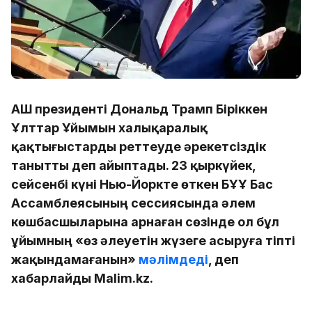
АҚШ президенті Дональд Трамп Біріккен
Ұлттар Ұйымын халықаралық
қақтығыстарды реттеуде әрекетсіздік
танытты деп айыптады. 23 қыркүйек,
сейсенбі күні Нью-Йоркте өткен БҰҰ Бас
Ассамблеясының сессиясында әлем
көшбасшыларына арнаған сөзінде ол бұл
ұйымның «өз әлеуетін жүзеге асыруға тіпті
жақындамағанын»
мәлімдеді
, деп
хабарлайды Malim.kz.