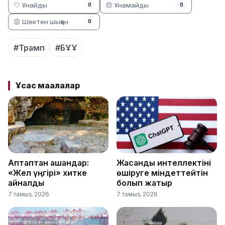
🤍 Ұнайды
😞 Ұнамайды
0
0
😡 Шектен шыққан
0
#Трамп
#БҰҰ
Ұқсас мақалалар
Аптаптан қашқандар:
Жасанды интеллектіні
«Жел үңгірі» хитке
өшіруге міндеттейтін
айналды
болып жатыр
7 тамыз, 2026
7 тамыз, 2026