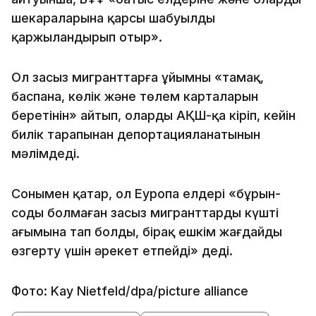
шекараларына қарсы шабуылды
қаржыландырып отыр».
Ол заңсыз мигранттарға ұйымның «тамақ,
баспана, көлік және төлем карталарын
беретінін» айтып, олардың АҚШ-қа кіріп, кейін
билік тарапынан депортацияланатынын
мәлімдеді.
Сонымен қатар, ол Еуропа елдері «бұрын-
соңды болмаған заңсыз мигранттардың күштi
ағымына тап болды, бірақ ешкім жағдайды
өзгерту үшін әрекет етпейді» деді.
Фото: Kay Nietfeld/dpa/picture alliance