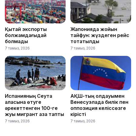
Қытай экспорты
Жапонияда жойқын
болжамдағыдай
тайфун: жүздеген рейс
болмады
тоқтатылды
7 тамыз, 2026
7 тамыз, 2026
Испанияның Сеута
АҚШ-тың қолдауымен
қаласына өтуге
Венесуэлада билік пен
әрекеттенген 100-ге
оппозиция келіссөзге
жуық мигрант қаза тапты
кірісті
7 тамыз, 2026
7 тамыз, 2026