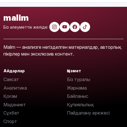
malim
Біз әлеуметтік желіде:
Malim — анализге негізделген материалдар, авторлық
пікірлер мен эксклюзив контент.
Айдарлар
Қызмет
Саясат
Біз туралы
Аналитика
Жарнама
Қоғам
Байланыс
Мәдениет
Құпиялылық
Сұхбат
Пайдалану ережесі
Спорт