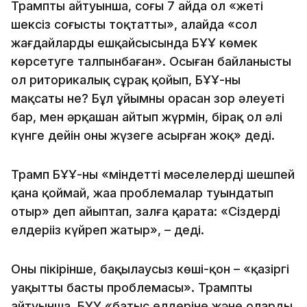
Трамптың айтуынша, соңғы 7 айда ол «жеті
шексіз соғысты тоқтатты», алайда «сол
жағдайлардың ешқайсысында БҰҰ көмек
көрсетуге талпынбаған». Осыған байланысты
ол риторикалық сұрақ қойып, БҰҰ-ның
мақсаты не? Бұл ұйымның орасан зор әлеуеті
бар, мен әрқашан айтып жүрмін, бірақ ол әлі
күнге дейін оны жүзеге асырған жоқ» деді.
Трамп БҰҰ-ны «міндетті мәселелерді шешпей
қана қоймай, жаңа проблемалар туындатып
отыр» деп айыптап, залға қарата: «Сіздердің
елдеріңіз күйреп жатыр», – деді.
Оның пікірінше, бақылаусыз көші-қон – «қазіргі
уақыттың басты проблемасы». Трамптың
айтуынша, БҰҰ «батыс елдеріне және олардың