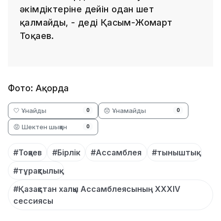
әкімдіктеріне дейін одан шет
қалмайды, - деді Қасым-Жомарт
Тоқаев.
Фото: Ақорда
🤍 Ұнайды
😞 Ұнамайды
0
0
😡 Шектен шыққан
0
#Тоқаев
#Бірлік
#Ассамблея
#тыныштық
#тұрақтылық
#Қазақстан халқы Ассамблеясының ХХХІV
сессиясы