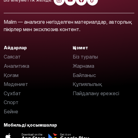
Malim — анализге негізделген материалдар, авторлық
пікірлер мен эксклюзив контент.
Айдарлар
Қызмет
Саясат
Біз туралы
Аналитика
Жарнама
Қоғам
Байланыс
Мәдениет
Құпиялылық
Сұхбат
Пайдалану ережесі
Спорт
Бейне
Мобильді қосымшалар
Download on the
Get it on