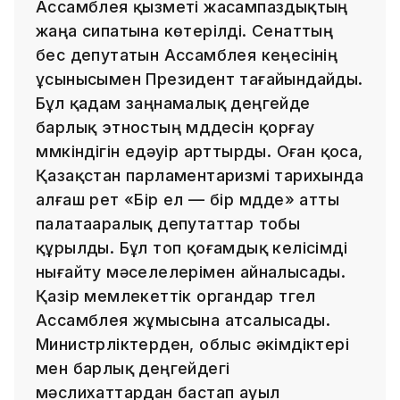
Ассамблея қызметі жасампаздықтың
жаңа сипатына көтерілді. Сенаттың
бес депутатын Ассамблея кеңесінің
ұсынысымен Президент тағайындайды.
Бұл қадам заңнамалық деңгейде
барлық этностың мүддесін қорғау
мүмкіндігін едәуір арттырды. Оған қоса,
Қазақстан парламентаризмі тарихында
алғаш рет «Бір ел — бір мүдде» атты
палатааралық депутаттар тобы
құрылды. Бұл топ қоғамдық келісімді
нығайту мәселелерімен айналысады.
Қазір мемлекеттік органдар түгел
Ассамблея жұмысына атсалысады.
Министрліктерден, облыс әкімдіктері
мен барлық деңгейдегі
мәслихаттардан бастап ауыл