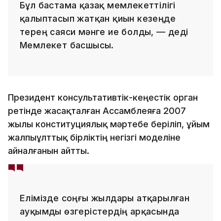
Бұл бастама қазақ мемлекеттілігі
қалыптасып жатқан қиын кезеңде
терең саяси мәнге ие болды, — деді
Мемлекет басшысы.
Президент консультативтік-кеңестік орган
ретінде жасақталған Ассамблеяға 2007
жылы конституциялық мәртебе беріліп, ұйым
жалпыұлттық бірліктің негізгі моделіне
айналғанын айтты.
Елімізде соңғы жылдары атқарылған
ауқымды өзгерістердің арқасында