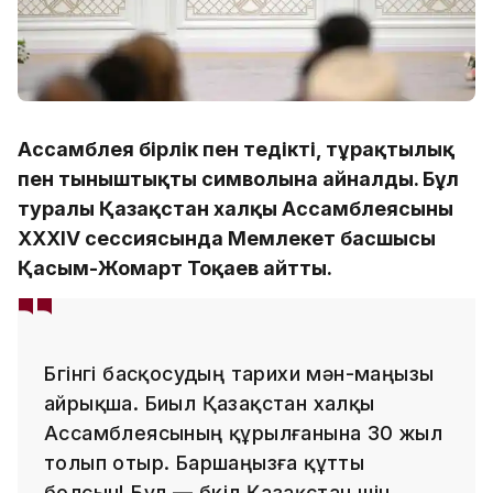
Ассамблея бірлік пен теңдіктің, тұрақтылық
пен тыныштықтың символына айналды. Бұл
туралы Қазақстан халқы Ассамблеясының
ХХХІV сессиясында Мемлекет басшысы
Қасым-Жомарт Тоқаев айтты.
Бүгінгі басқосудың тарихи мән-маңызы
айрықша. Биыл Қазақстан халқы
Ассамблеясының құрылғанына 30 жыл
толып отыр. Баршаңызға құтты
болсын! Бұл — бүкіл Қазақстан үшін