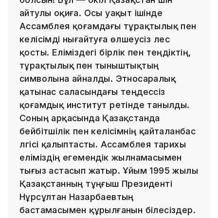
айтулы оқиға. Осы уақыт ішінде
Ассамблея қоғамдағы тұрақтылық пен
келісімді нығайтуға өлшеусіз үлес
қосты. Еліміздегі бірлік пен теңдіктің,
тұрақтылық пен тыныштықтың
символына айналды. Этносаралық
қатынас саласындағы теңдессіз
қоғамдық институт ретінде танылды.
Соның арқасында Қазақстанда
бейбітшілік пен келісімнің қайталанбас
үлгісі қалыптасты. Ассамблея тарихы
еліміздің егемендік жылнамасымен
тығыз астасып жатыр. Ұйым 1995 жылы
Қазақстанның тұңғыш Президенті
Нұрсұлтан Назарбаевтың
бастамасымен құрылғанын білесіздер.