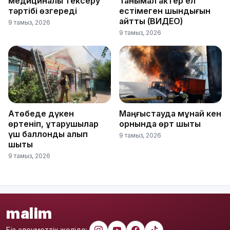
медициналық тексеру
Танымал актер ел
тәртібі өзгереді
естімеген шындығын
айтты (ВИДЕО)
9 тамыз, 2026
9 тамыз, 2026
Ақтөбеде дүкен
Маңғыстауда мұнай кен
өртеніп, құтқарушылар
орнында өрт шықты
үш баллонды алып
9 тамыз, 2026
шықты
9 тамыз, 2026
malim
Біз әлеуметтік желіде: