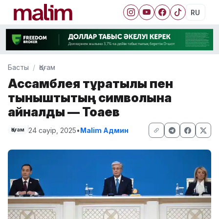
RU
Басты
Қоғам
Ассамблея тұрақтылық пен
тыныштықтың символына
айналды — Тоқаев
24 сәуір, 2025
•
Malim Админ
Қоғам