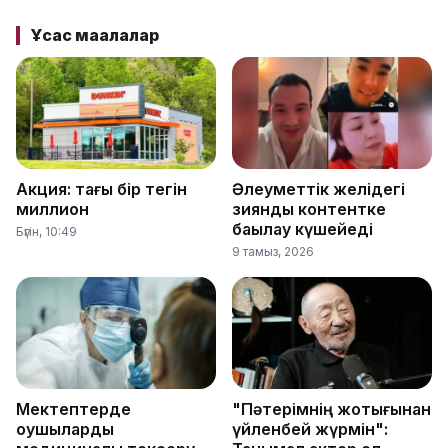
Ұқсас мақалалар
Акция: тағы бір тегін
Әлеуметтік желідегі
миллион
зиянды контентке
бақылау күшейеді
Бүгін, 10:49
9 тамыз, 2026
Мектептерде
"Пәтерімнің жоқтығынан
оқушыларды
үйленбей жүрмін":