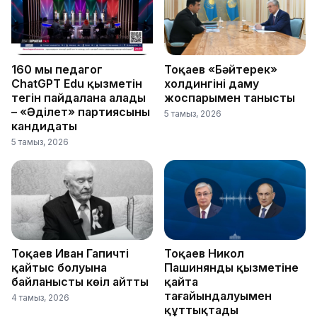
160 мың педагог
Тоқаев «Бәйтерек»
ChatGPT Edu қызметін
холдингінің даму
тегін пайдалана алады
жоспарымен танысты
– «Әділет» партиясының
5 тамыз, 2026
кандидаты
5 тамыз, 2026
Тоқаев Иван Гапичтің
Тоқаев Никол
қайтыс болуына
Пашинянды қызметіне
байланысты көңіл айтты
қайта
тағайындалуымен
4 тамыз, 2026
құттықтады