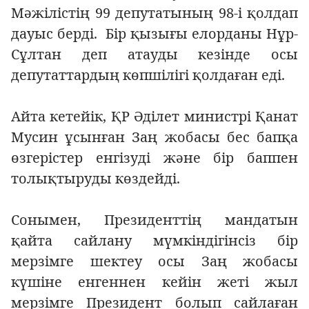
Мәжілістің 99 депутатының 98-і қолдап
дауыс берді. Бір қызығы елорданы Нұр-
Сұлтан деп атауды кезінде осы
депутаттардың көпшілігі қолдаған еді.
Айта кетейік, ҚР Әділет министрі Қанат
Мусин ұсынған Заң жобасы бес бапқа
өзгерістер енгізуді және бір баппен
толықтыруды көздейді.
Сонымен, Президенттің мандатын
қайта сайлану мүмкіндігінсіз бір
мерзімге шектеу осы Заң жобасы
күшіне енгеннен кейін жеті жыл
мерзімге Президент болып сайлаған