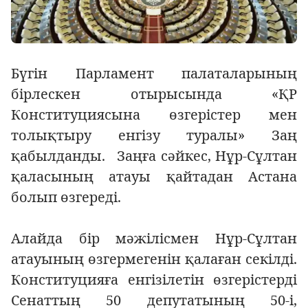
Бүгін Парламент палаталарының
бірлескен отырысында «ҚР
Конституциясына өзгерістер мен
толықтыру енгізу туралы» Заң
қабылда
н
ды
.
Заңға сәйкес,
Нұр-Сұлтан
қаласының атауы қайтадан Астана
болып өзгереді.
Алайда бір мәжілісмен Нұр-Сұлтан
атауының өзгермегенін қалаған секілді.
Конституцияға енгізілетін өзгерістерді
Сенаттың 50 депутатының 50-і,