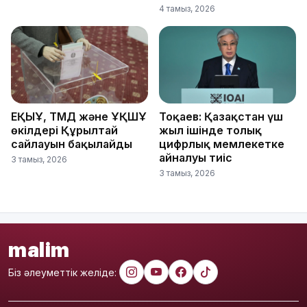
4 тамыз, 2026
ЕҚЫҰ, ТМД және ҰҚШҰ
Тоқаев: Қазақстан үш
өкілдері Құрылтай
жыл ішінде толық
сайлауын бақылайды
цифрлық мемлекетке
айналуы тиіс
3 тамыз, 2026
3 тамыз, 2026
malim
Біз әлеуметтік желіде: