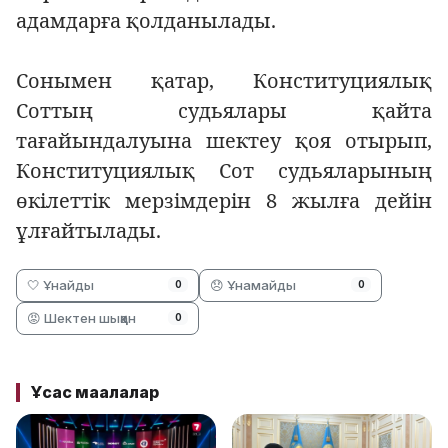
адамдарға қолданылады.
Сонымен қатар
, Конституциялық
Соттың судьялары қайта
тағайындалуына шектеу қоя отырып,
Конституциялық Сот судьяларының
өкілеттік мерзімдерін 8 жылға дейін
ұлғайтылады.
🤍 Ұнайды
😞 Ұнамайды
0
0
😡 Шектен шыққан
0
Ұқсас мақалалар