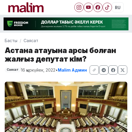
RU
Басты
Саясат
Астана атауына қарсы болған
жалғыз депутат кім?
16 қыркүйек, 2022
•
Malim Админ
Саясат