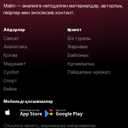
Malim — анализге негізделген материалдар, авторлық
пікірлер мен эксклюзив контент.
Айдарлар
Қызмет
Саясат
Біз туралы
Аналитика
Жарнама
Қоғам
Байланыс
Мәдениет
Құпиялылық
Сұхбат
Пайдалану ережесі
Спорт
Бейне
Мобильді қосымшалар
Download on the
Get it on
App Store
Google Play
Қауіпсіз орнату, жарнамасыз хабарламалар.