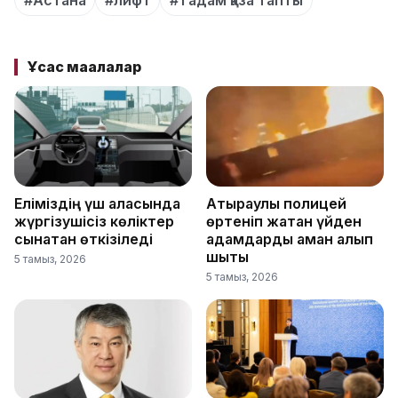
Ұқсас мақалалар
Еліміздің үш қаласында
Атыраулық полицей
жүргізушісіз көліктер
өртеніп жатқан үйден
сынақтан өткізіледі
адамдарды аман алып
шықты
5 тамыз, 2026
5 тамыз, 2026