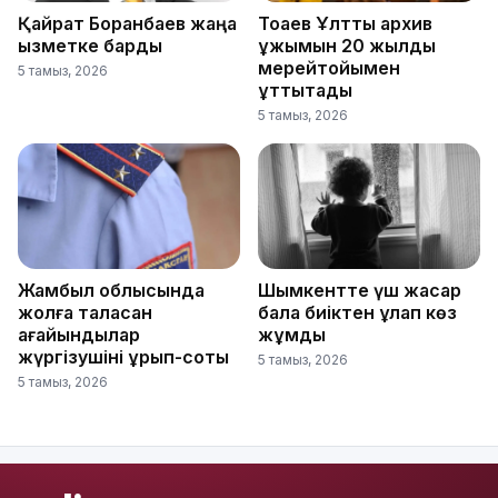
Қайрат Боранбаев жаңа
Тоқаев Ұлттық архив
қызметке барды
ұжымын 20 жылдық
мерейтойымен
5 тамыз, 2026
құттықтады
5 тамыз, 2026
Жамбыл облысында
Шымкентте үш жасар
жолға таласқан
бала биіктен құлап көз
ағайындылар
жұмды
жүргізушіні ұрып-соқты
5 тамыз, 2026
5 тамыз, 2026