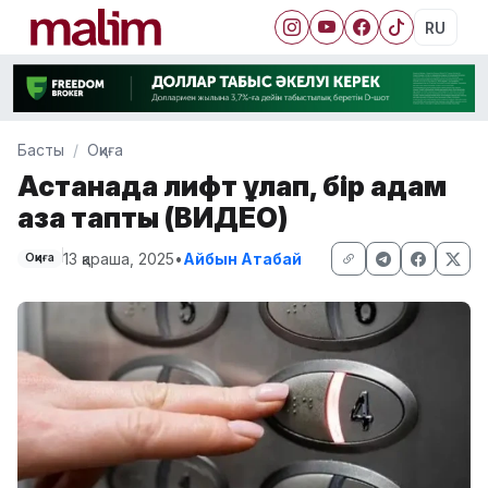
RU
Басты
Оқиға
Астанада лифт құлап, бір адам
қаза тапты (ВИДЕО)
13 қараша, 2025
•
Айбын Атабай
Оқиға