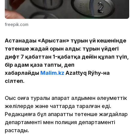
freepik.com
Астанадағы «Арыстан» тұрғын үй кешенінде
төтенше жағдай орын алды: тұрғын үйдегі
дифт 7 қабаттан 1-қабатқа дейін құлап түіп,
бір адам қаза тапты, деп
хабарлайды
Malim.kz
Azattyq Rýhy-на
сілтеп.
Оқыс оқиға туралы ақпарат алдымен әлеуметтік
желілерде және чаттарда таралған еді.
Редакцияға бұл ақпаратты төтенше жағдайлар
департаменті мен полиция департаменті
растады.