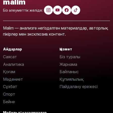
malim
Біз әлеуметтік желіде:
Malim — анализге негізделген материалдар, авторлық
пікірлер мен эксклюзив контент.
Айдарлар
Қызмет
Саясат
Біз туралы
Аналитика
Жарнама
Қоғам
Байланыс
Мәдениет
Құпиялылық
Сұхбат
Пайдалану ережесі
Спорт
Бейне
Мобильді қосымшалар