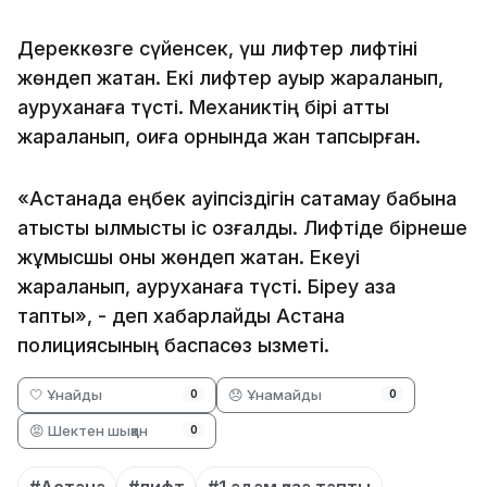
Дереккөзге сүйенсек, үш лифтер лифтіні
жөндеп жатқан. Екі лифтер ауыр жараланып,
ауруханаға түсті. Механиктің бірі қатты
жараланып, оқиға орнында жан тапсырған.
«Астанада еңбек қауіпсіздігін сақтамау бабына
қатысты қылмыстық іс қозғалды. Лифтіде бірнеше
жұмысшы оны жөндеп жатқан. Екеуі
жараланып, ауруханаға түсті. Біреу қаза
тапты», - деп хабарлайды Астана
полициясының баспасөз қызметі.
🤍 Ұнайды
😞 Ұнамайды
0
0
😡 Шектен шыққан
0
#Астана
#лифт
#1 адам қаза тапты