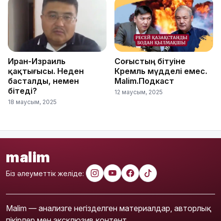
Иран-Израиль
Соғыстың бітуіне
қақтығысы. Неден
Кремль мүдделі емес.
басталды, немен
Malim.Подкаст
бітеді?
12 маусым, 2025
18 маусым, 2025
malim
Біз әлеуметтік желіде:
Malim — анализге негізделген материалдар, авторлық
пікірлер мен эксклюзив контент.