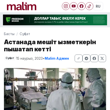
RU
Басты
Сұқбат
Астанада мешіт қызметкерін
пышақтап кетті
15 наурыз, 2023
•
Malim Админ
Сұқбат