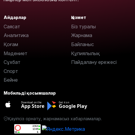
Айдарлар
Қызмет
Саясат
Біз туралы
Аналитика
Жарнама
Қоғам
Байланыс
Мәдениет
Құпиялылық
Сұхбат
Пайдалану ережесі
Спорт
Бейне
Мобильді қосымшалар
Download on the
Get it on
App Store
Google Play
Қауіпсіз орнату, жарнамасыз хабарламалар.