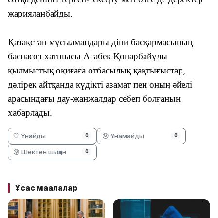
жария
ланбайды.
Қазақстан мұсылмандары діни басқармасының
баспасөз хатшысы Ағабек Қонарбайұлы
қылмыстық оқиғаға отбасылық қақтығыстар,
дәлірек айтқанда күдікті азамат пен оның әйелі
арасындағы дау-жанжалдар себеп болғанын
хабарла
ды
.
🤍 Ұнайды
😞 Ұнамайды
0
0
😡 Шектен шыққан
0
Ұқсас мақалалар