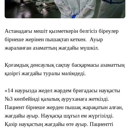
Астанадағы мешіт қызметкерін белгісіз біреулер
бірнеше жерінен пышақтап кеткен. Ауыр
жараланған азаматтың жағдайы мүшкіл.
Қоғамдық денсаулық сақтау басқармасы азаматтың
қазіргі жағдайы туралы мәлімдеді.
«14 наурызда жедел жәрдем бригадасы науқасты
№3 көпбейінді қалалық ауруханаға жеткізді.
Пациент бірнеше жерден пышақ жарақатын алған,
жағдайы ауыр. Науқасқа шұғыл ем жүргізілді.
Қазір науқастың жағдайы өте ауыр. Пациентті