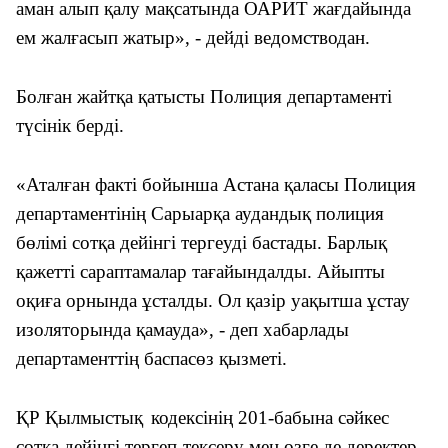
аман алып қалу мақсатында ОАРИТ жағдайында
ем жалғасып жатыр», - дейді ведомстводан.
Б
олған жайтқа қатысты Полиция департаменті
түсінік берді.
«Аталған факті бойынша Астана қаласы Полиция
департаментінің Сарыарқа аудандық полиция
бөлімі сотқа дейінгі тергеуді бастады. Барлық
қажетті сараптамалар тағайындалды. Айыпты
оқиға орнында ұсталды. Ол қазір уақытша ұстау
изоляторында қамауда», - деп хабарлады
департаменттің баспасөз қызметі.
ҚР Қылмыстық
кодексінің 201-бабына сәйкес
сотқа дейінгі тергеп-тексеру мен өзге де деректер