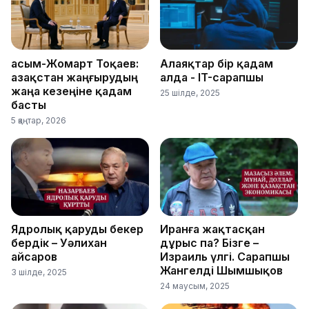
Қасым-Жомарт Тоқаев:
Алаяқтар бір қадам
Қазақстан жаңғырудың
алда - IT-сарапшы
жаңа кезеңіне қадам
25 шілде, 2025
басты
5 қаңтар, 2026
Ядролық қаруды бекер
Иранға жақтасқан
бердік – Уәлихан
дұрыс па? Бізге –
Қайсаров
Израиль үлгі. Сарапшы
Жангелді Шымшықов
3 шілде, 2025
24 маусым, 2025