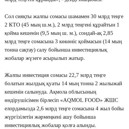
Сол сияқты жалпы сомасы шамамен 30 млрд теңге
2 КТО (45 мың ш.м.), 2 млрд теңгені құрайтын 1
қойма кешенін (9,5 мың ш. м.), сондай-ақ 2,85
млрд теңге сомасына 3 көкөніс қоймасын (14 мың
тонна сақтау) салу бойынша инвестициялық
жобалар жүзеге асырылып жатыр.
Жалпы инвестиция сомасы 22,7 млрд теңге
болатын жылдық қуаты 14 мың тонна 2 жылыжай
кешенін салынуда.
Ақмола облысының
өндірушісімен бірлесіп «AQMOL FOOD» ЖШС
елордамызда 2,6 млрд теңге сомасына 4 жыл бойы
жүргізілетін жәрмеңкені ашу бойынша
инвестициялық жобалар қолға алынды.