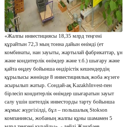
«Жалпы инвестициясы 18,35 млрд теңгені
құрайтын 72,3 мың тонна дайын өнімді (ет
комбинаты, нан зауыты, жартылай фабрикаттар, ұн
және кондитерлік өнімдер және т.б.) шығару және
қайта өңдеу бойынша өндірістік кешендердің
құрылысы жөнінде 8 инвестициялық жоба жүзеге
асырылып жатыр. Сондай-ақ KazakhInvest-пен
бірлесіп кондитерлік өнімдер шығаратын зауыт
салу үшін шетелдік инвесторды тарту бойынша
жұмыс жүргізілді, бұл – польшалық Stokson
компаниясы, жобаның жалпы құны шамамен 5
млрд теңгені құрайды», - дейді Жаңабаев.