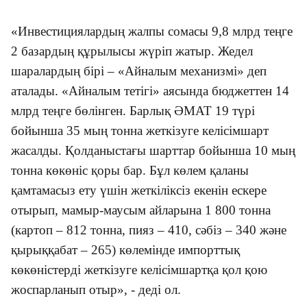
«Инвестициялардың жалпы сомасы 9,8 млрд теңге
2 базардың құрылысы жүріп жатыр. Жедел
шаралардың бірі – «Айналым механизмі» деп
аталады. «Айналым тетігі» аясында бюджеттен 14
млрд теңге бөлінген. Барлық ӘМАТ 19 түрі
бойынша 35 мың тонна жеткізуге келісімшарт
жасалды. Қолданыстағы шарттар бойынша 10 мың
тонна көкөніс қоры бар. Бұл көлем қаланы
қамтамасыз ету үшін жеткіліксіз екенін ескере
отырып, мамыр-маусым айларына 1 800 тонна
(картоп – 812 тонна, пияз – 410, сәбіз – 340 және
қырыққабат – 265) көлемінде импорттық
көкөністерді жеткізуге келісімшартқа қол қою
жоспарланып отыр», - деді ол.