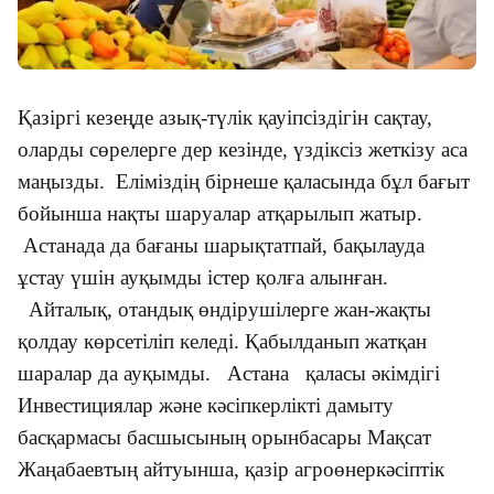
Қазіргі кезеңде азық-түлік қауіпсіздігін сақтау,
оларды сөрелерге дер кезінде, үздіксіз жеткізу аса
маңызды. Еліміздің бірнеше қаласында бұл бағыт
бойынша нақты шаруалар атқарылып жатыр.
Астанада да бағаны шарықтатпай, бақылауда
ұстау үшін ауқымды істер қолға алынған.
Айталық, отандық өндірушілерге жан-жақты
қолдау көрсетіліп келеді. Қабылданып жатқан
шаралар да ауқымды. Астана қаласы әкімдігі
Инвестициялар және кәсіпкерлікті дамыту
басқармасы басшысының орынбасары Мақсат
Жаңабаевтың айтуынша, қазір агроөнеркәсіптік