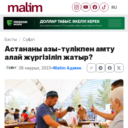
RU
Басты
Сұқбат
Астананы азық-түлікпен қамту
қалай жүргізіліп жатыр?
28 наурыз, 2023
•
Malim Админ
Сұқбат