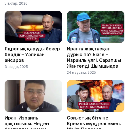
5 қаңтар, 2026
Ядролық қаруды бекер
Иранға жақтасқан
бердік – Уәлихан
дұрыс па? Бізге –
Қайсаров
Израиль үлгі. Сарапшы
Жангелді Шымшықов
3 шілде, 2025
24 маусым, 2025
Иран-Израиль
Соғыстың бітуіне
қақтығысы. Неден
Кремль мүдделі емес.