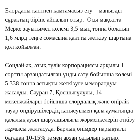
Елорданы қантпен қамтамасыз ету – маңызды
сұрақтың біріне айналып отыр. Осы мақсатта
Мерке зауытымен көлемі 3,5 мың тонна болатын
1,6 млрд теңге сомасына қантты жеткізу шартына
қол қойылған.
Сондай-ақ, азық түлік корпорациясы арқылы 1
сортты арзандатылған ұнды сату бойынша көлемі
5 338 тонна астықты жеткізуге меморандум
жасалды.
Сауран 7, Қосшығұлұлы, 14
мекенжайлары бойынша елордалық және өңірлік
тауар өндірушілердің қатысуымен қала аумағында
қалалық ауыл шаруашылығы жәрмеңкелерін өткізу
жұмысы жалғасуда.
Барлық өнімдер нарықтағы
бағадан 10-15% төмен арзан сатылып жатыр.