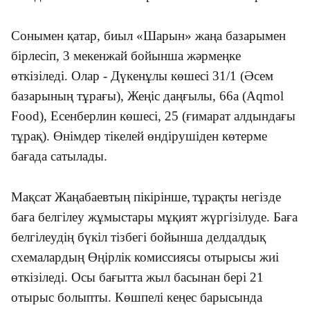
Сонымен қатар
,
биыл «Шарын» жаңа базарымен
бірлесіп, 3 мекенжай бойынша жәрмеңке
өткізіледі. Олар - Дүкенұлы көшесі 31/1 (Әсем
базарының тұрағы), Жеңіс даңғылы, 66а (Aqmol
Food), Есенберлин көшесі, 25 (ғимарат алдындағы
тұрақ). Өнімдер тікелей өндірушіден көтерме
бағада сатылады.
Мақсат Жаңабаев
тың пікірінше,
т
ұрақты негізде
баға белгілеу
жұмыстары мұқият жүргізілуде. Баға
белгілеудің бүкіл тізбегі бойынша делдалдық
схемалардың Өңірлік комиссиясы отырысы жиі
өткізіледі. Осы бағытта жыл басынан бері 21
отырыс болыпты. Көшпелі кеңес барысында