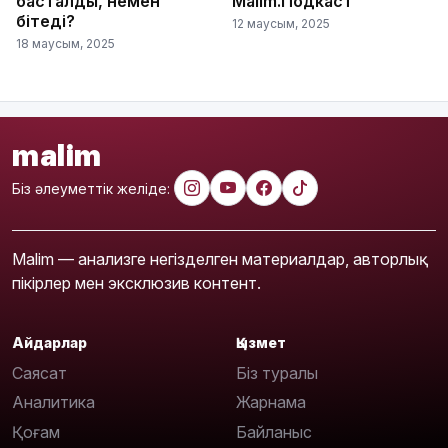
басталды, немен
Malim.Подкаст
бітеді?
12 маусым, 2025
18 маусым, 2025
malim
Біз әлеуметтік желіде:
Malim — анализге негізделген материалдар, авторлық
пікірлер мен эксклюзив контент.
Айдарлар
Қызмет
Саясат
Біз туралы
Аналитика
Жарнама
Қоғам
Байланыс