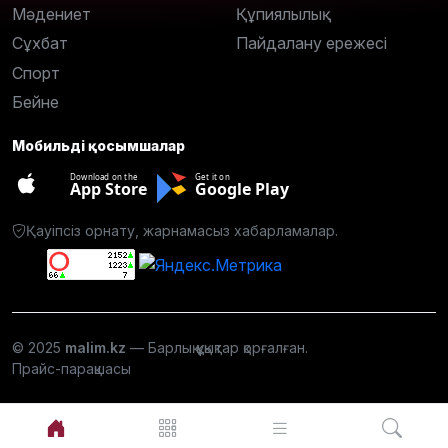
Мәдениет
Құпиялылық
Сұхбат
Пайдалану ережесі
Спорт
Бейне
Мобильді қосымшалар
Download on the
Get it on
App Store
Google Play
Қауіпсіз орнату, жарнамасыз хабарламалар.
© 2025
malim.kz
— Барлық құқықтар қорғалған.
Прайс-парақшасы