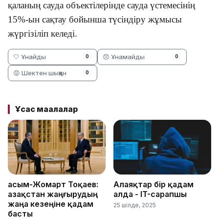
қаланың сауда объектілерінде сауда үстемесінің
15%-ын сақтау бойынша түсіндіру жұмысы
жүргізіліп келеді.
🤍 Ұнайды
😞 Ұнамайды
0
0
😡 Шектен шыққан
0
Ұқсас мақалалар
Қасым-Жомарт Тоқаев:
Алаяқтар бір қадам
Қазақстан жаңғырудың
алда - IT-сарапшы
жаңа кезеңіне қадам
25 шілде, 2025
басты