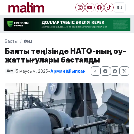
RU
Басты
Әлем
Балтық теңізінде НАТО-ның оқу-
жаттығулары басталды
5 маусым, 2025
•
Арман Қайыпхан
Әлем