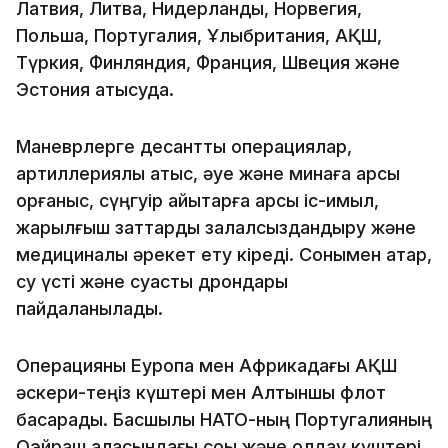
Латвия, Литва, Нидерланды, Норвегия,
Польша, Португалия, Ұлыбритания, АҚШ,
Түркия, Финляндия, Франция, Швеция және
Эстония қатысуда.
Маневрлерге десанттық операциялар,
артиллериялық атыс, әуе және минаға қарсы
қорғаныс, сүңгуір қайықтарға қарсы іс-қимыл,
жарылғыш заттарды залалсыздандыру және
медициналық әрекет ету кіреді. Сонымен қатар,
су үсті және суасты дрондары
пайдаланылады.
Операцияны Еуропа мен Африкадағы АҚШ
әскери-теңіз күштері мен Алтыншы флот
басқарады. Басшылық НАТО-ның Португалияның
Оэйраш қаласындағы соққы және қолдау күштері