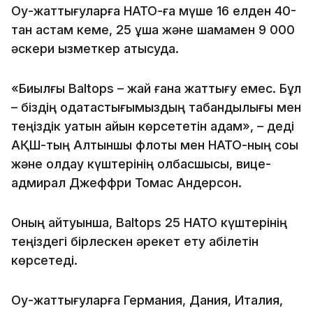
Оқу-жаттығуларға НАТО-ға мүше 16 елден 40-
тан астам кеме, 25 ұшақ және шамамен 9 000
әскери қызметкер қатысуда.
«Биылғы Baltops – жай ғана жаттығу емес. Бұл
– біздің одақтастығымыздың табандылығы мен
теңіздік қуатын айқын көрсететін қадам», – деді
АҚШ-тың Алтыншы флоты мен НАТО-ның соққы
және қолдау күштерінің қолбасшысы, вице-
адмирал Джеффри Томас Андерсон.
Оның айтуынша, Baltops 25 НАТО күштерінің
теңіздегі бірлескен әрекет ету қабілетін
көрсетеді.
Оқу-жаттығуларға Германия, Дания, Италия,