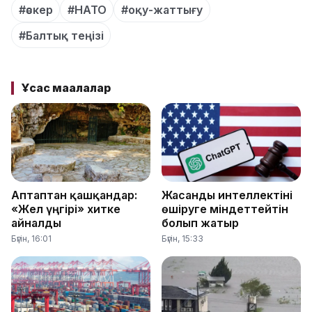
#әскер
#НАТО
#оқу-жаттығу
#Балтық теңізі
Ұқсас мақалалар
Аптаптан қашқандар:
Жасанды интеллектіні
«Жел үңгірі» хитке
өшіруге міндеттейтін
айналды
болып жатыр
Бүгін, 16:01
Бүгін, 15:33