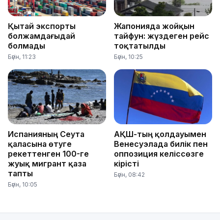
Қытай экспорты
Жапонияда жойқын
болжамдағыдай
тайфун: жүздеген рейс
болмады
тоқтатылды
Бүгін, 11:23
Бүгін, 10:25
Испанияның Сеута
АҚШ-тың қолдауымен
қаласына өтуге
Венесуэлада билік пен
әрекеттенген 100-ге
оппозиция келіссөзге
жуық мигрант қаза
кірісті
тапты
Бүгін, 08:42
Бүгін, 10:05