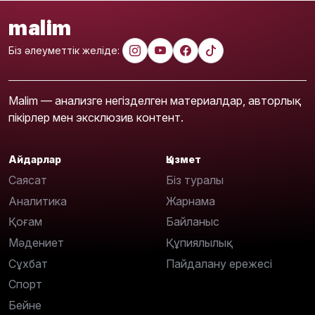
malim
Біз әлеуметтік желіде:
Malim — анализге негізделген материалдар, авторлық
пікірлер мен эксклюзив контент.
Айдарлар
Қызмет
Саясат
Біз туралы
Аналитика
Жарнама
Қоғам
Байланыс
Мәдениет
Құпиялылық
Сұхбат
Пайдалану ережесі
Спорт
Бейне