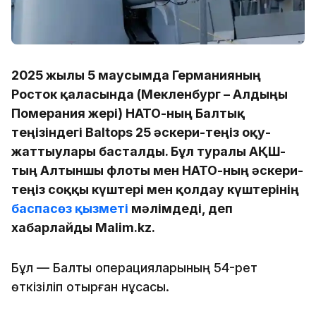
2025 жылғы 5 маусымда Германияның
Росток қаласында (Мекленбург – Алдыңғы
Померания жері) НАТО-ның Балтық
теңізіндегі Baltops 25 әскери-теңіз оқу-
жаттығулары басталды. Бұл туралы АҚШ-
тың Алтыншы флоты мен НАТО-ның әскери-
теңіз соққы күштері мен қолдау күштерінің
баспасөз қызметі
мәлімдеді, деп
хабарлайды Malim.kz.
Бұл — Балтық операцияларының 54-рет
өткізіліп отырған нұсқасы.