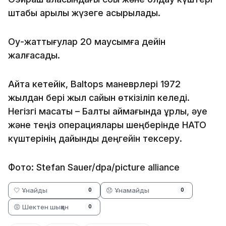
штабы арқылы жүзеге асырылады.
Оқу-жаттығулар 20 маусымға дейін
жалғасады.
Айта кетейік, Baltops маневрлері 1972
жылдан бері жыл сайын өткізіліп келеді.
Негізгі мақсаты – Балтық аймағында құрлық, әуе
және теңіз операциялары шеңберінде НАТО
күштерінің дайындық деңгейін тексеру.
Фото: Stefan Sauer/dpa/picture alliance
🤍 Ұнайды
😞 Ұнамайды
0
0
😡 Шектен шыққан
0