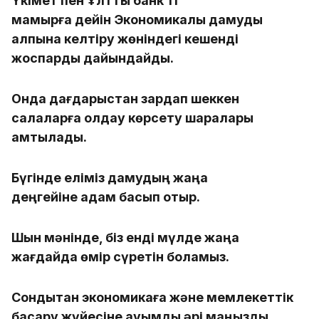
Үкімет пен Ұлттық банк 11
мамырға дейін Экономикалық дамуды
қалпына келтіру жөніндегі кешенді
жоспарды дайындайды.
Онда дағдарыстан зардап шеккен
салаларға қолдау көрсету шаралары
қамтылады.
Бүгінде еліміз дамудың жаңа
деңгейіне қадам басып отыр.
Шын мәнінде, біз енді мүлде жаңа
жағдайда өмір сүретін боламыз.
Сондықтан экономикаға және мемлекеттік
басқару жүйесіне ауқымды әрі маңызды