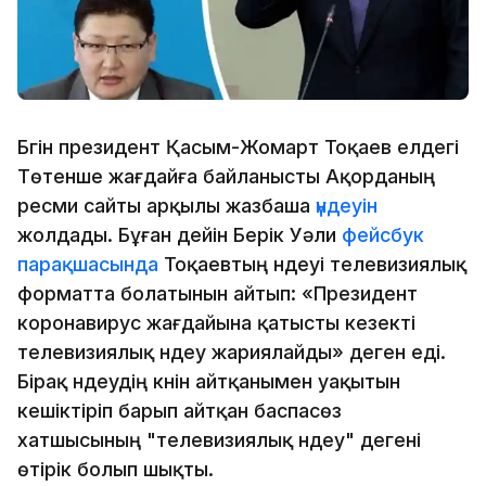
Бүгін президент Қасым-Жомарт Тоқаев елдегі
Төтенше жағдайға байланысты Ақорданың
ресми сайты арқылы жазбаша
үндеуін
жолдады. Бұған дейін Берік Уәли
фейсбук
парақшасында
Тоқаевтың үндеуі телевизиялық
форматта болатынын айтып: «Президент
коронавирус жағдайына қатысты кезекті
телевизиялық үндеу жариялайды» деген еді.
Бірақ үндеудің күнін айтқанымен уақытын
кешіктіріп барып айтқан баспасөз
хатшысының "телевизиялық үндеу" дегені
өтірік болып шықты.