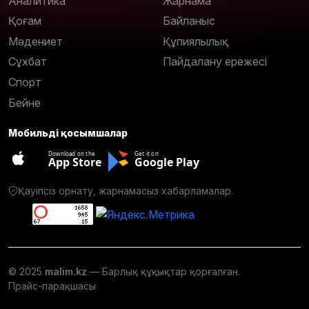
Аналитика
Жарнама
Қоғам
Байланыс
Мәдениет
Құпиялылық
Сұхбат
Пайдалану ережесі
Спорт
Бейне
Мобильді қосымшалар
Download on the
Get it on
App Store
Google Play
Қауіпсіз орнату, жарнамасыз хабарламалар.
© 2025
malim.kz
— Барлық құқықтар қорғалған.
Прайс-парақшасы