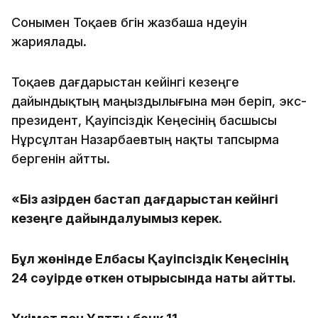
Сонымен Тоқаев бүгін жазбаша үндеуін
жариялады.
Тоқаев дағдарыстан кейінгі кезеңге
дайындықтың маңыздылығына мән беріп, экс-
президент, Қауіпсіздік Кеңесінің басшысы
Нұрсұлтан Назарбаевтың нақты тапсырма
бергенін айтты.
«Біз қазірден бастап дағдарыстан кейінгі
кезеңге дайындалуымыз керек
.
Бұл жөнінде Елбасы Қауіпсіздік Кеңесінің
24 сәуірде өткен отырысында нақты айтты.