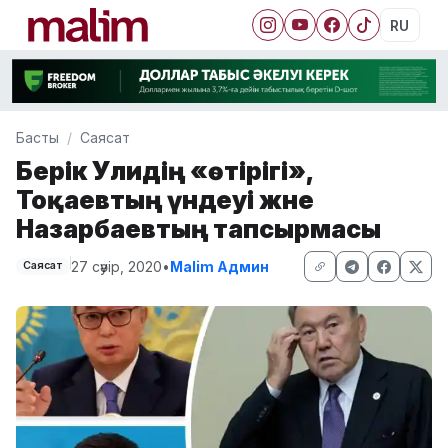
RU
Басты
Саясат
Берік Уәлидің «өтірігі»,
Тоқаевтың үндеуі және
Назарбаевтың тапсырмасы
27 сәуір, 2020
•
Malim Админ
Саясат