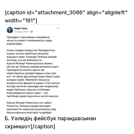
[caption id="attachment_3086" align="alignleft"
width="191"]
Б. Уәлидің фейсбук парақшасынан
скриншот[/caption]