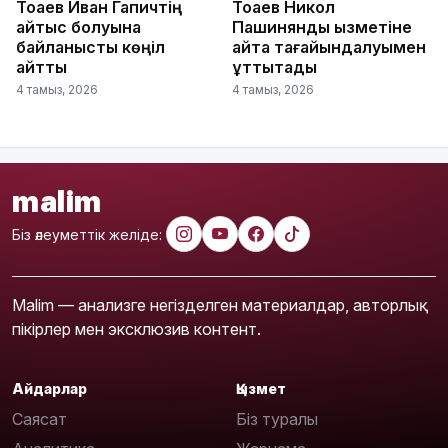
Тоқаев Иван Гапичтің
Тоқаев Никол
қайтыс болуына
Пашинянды қызметіне
байланысты көңіл
қайта тағайындалуымен
айтты
құттықтады
4 тамыз, 2026
4 тамыз, 2026
malim
Біз әлеуметтік желіде:
Malim — анализге негізделген материалдар, авторлық
пікірлер мен эксклюзив контент.
Айдарлар
Қызмет
Саясат
Біз туралы