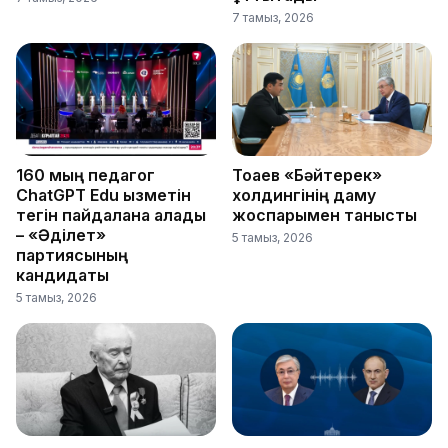
7 тамыз, 2026
160 мың педагог
Тоқаев «Бәйтерек»
ChatGPT Edu қызметін
холдингінің даму
тегін пайдалана алады
жоспарымен танысты
– «Әділет»
5 тамыз, 2026
партиясының
кандидаты
5 тамыз, 2026