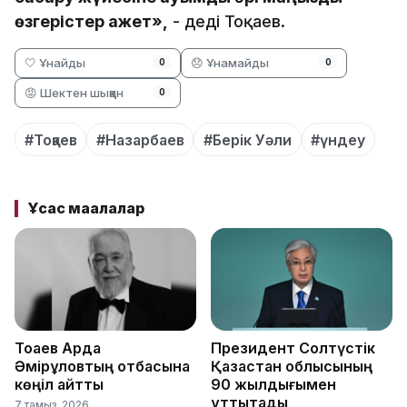
өзгерістер қажет»,
- деді Тоқаев.
🤍 Ұнайды
😞 Ұнамайды
0
0
😡 Шектен шыққан
0
#Тоқаев
#Назарбаев
#Берік Уәли
#үндеу
Ұқсас мақалалар
Тоқаев Ардақ
Президент Солтүстік
Әмірқұловтың отбасына
Қазақстан облысының
көңіл айтты
90 жылдығымен
құттықтады
7 тамыз, 2026