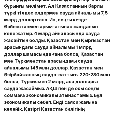
бұрынғы мәлімет. Ал Қазақстанның барлы
түркі тілдес елдермен сауда айналымы 7,5
млрд доллар ғана. Иә, соңғы кезде
Өзбекстанмен қарым-қатынас жанданып
келе жатыр. 4 млрд айналасында сауда
жасайтын болдық. Қазақстан мен Қырғызстан
арасындағы сауда айналымы 1 млрд
доллар шамасында ғана болса, Қазақстан
мен Түркменстан арасындағы сауда
айналымы 145 млн доллар. Қазақстан мен
Әзірбайжанның сауда-саттығы 220-230 млн
болса, Түркиямен 2 млрд аса долларға
сауда жасаймыз. АҚШ пен де осы соңғы
соммаға экономикалық қатынастамыз. Бұл
экономикалық себеп. Енді саяси жағына
келейік. Қазіргі Қазақстан билігінің