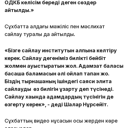
ОДКБ келісім береді деген сөздер
айтылды.»
Сұхбатта алдағы мәжіліс пен мәслихат
сайлау туралы да айтылды.
«Бізге сайлау институтын қалпына келтіру
керек. Сайлау дегеніміз билікті бейбіт
жолмен ауыстыратын жол. Адамзат баласы
басқаша баламасын әлі ойлап тапқан жоқ.
Біздің тырнақшаның ішіндегі саяси элита
сайлауды өз билігін ұзарту деп түсінеді.
Сайлау хақында адамдардың түсінігін де
өзгерту керек», - деді Шалқар Нұрсейіт.
Сұхбаттың видео нұсқасын осы жерден көре