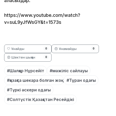
аласыздар.
https://www.youtube.com/watch?
v=suL9yJfWsGY&t=1573s
🤍 Ұнайды
😞 Ұнамайды
0
0
😡 Шектен шыққан
0
#Шалқар Нұрсейіт
#мәжіліс сайлауы
#қазақта шекара болған жоқ
#Тұран одағы
#Түркі әскери одағы
#Солтүстік Қазақстан Ресейдікі