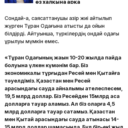
Сондай-ақ, саясаттанушы қазір жиі айтылып
жүрген Тұран Одағына қатысты да ойын
білдірді. Айтуынша, түркілердің ондай одағы
құрылуы мүмкін емес.
«Тұран Одағының жақын 10-20 жылда пайда
болуына үлкен күмәнім бар. Біз
экономикалық тұрғыдан Ресей мен Қытайға
тәуелдіміз. Қазақстан мен Ресей
арасындағы сауда айналымы қателеспесем,
19,5 млрд доллар. Біз Ресейден 15млрд аса
долларға тауар аламыз. Ал біз оларға 4,5
млрд долларға тауар сатамыз. Қазақстан
мен Қытай арасындағы сауда қатынасы 14-
15 млрд доллар шамасында. Бұл бір-екі жыл