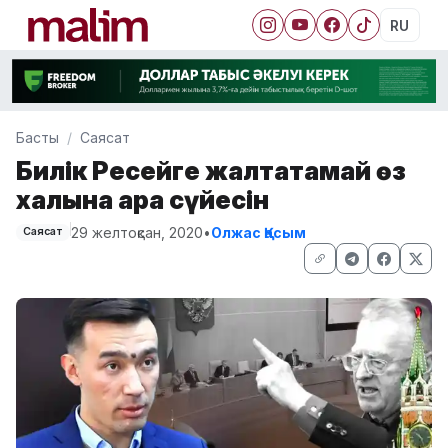
RU
Басты
Саясат
Билік Ресейге жалтақтамай өз
халқына арқа сүйесін
29 желтоқсан, 2020
•
Олжас Қасым
Саясат