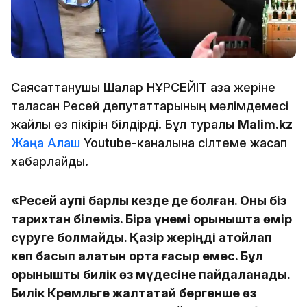
Саясаттанушы Шалқар НҰРСЕЙІТ қазақ жеріне
таласқан Ресей депутаттарының мәлімдемесі
жайлы өз пікірін білдірді. Бұл туралы
Malim.kz
Жаңа Алаш
Youtube-каналына сілтеме жасап
хабарлайды.
«Ресей қаупі барлық кезде де болған. Оны біз
тарихтан білеміз. Бірақ үнемі қорқынышта өмір
сүруге болмайды. Қазір жеріңді атойлап
кеп басып алатын орта ғасыр емес. Бұл
қорқынышты билік өз мүдесіне пайдаланады.
Билік Кремльге жалтақтай бергенше өз