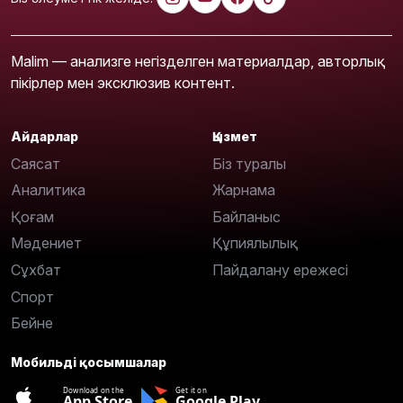
Malim — анализге негізделген материалдар, авторлық
пікірлер мен эксклюзив контент.
Айдарлар
Қызмет
Саясат
Біз туралы
Аналитика
Жарнама
Қоғам
Байланыс
Мәдениет
Құпиялылық
Сұхбат
Пайдалану ережесі
Спорт
Бейне
Мобильді қосымшалар
Download on the
Get it on
App Store
Google Play