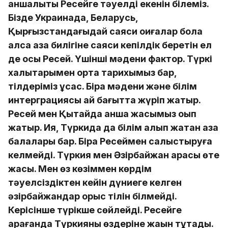
қаншалықты Ресейге тәуелді екенін білеміз.
Бізде Украинада, Беларусь,
Қырғызстандағыдай саяси оқиғалар бола
қалса қазақ билігіне саяси кепілдік беретін ел
де осы Ресей. Үшінші мәдени фактор. Түркі
халықтарымен ортақ тарихымыз бар,
тілдеріміз ұқсас. Бірақ мәдени және білім
интерграциясы қай бағытта жүріп жатыр.
Ресей мен Қытайда қанша жасымыз оқып
жатыр. Ия, Түркида да білім алып жатқан қазақ
балалары бар. Бірақ Ресеймен салыстыруға
келмейді. Түркия мен Әзірбайжан арасы өте
жақсы. Мен өз көзіммен көрдім
тәуелсіздіктен кейін дүниеге келген
әзірбайжандар орыс тілін білмейді.
Керісінше түрікше сөйлейді. Ресейге
қарағанда Түркияны өздеріне жақын тұтады.