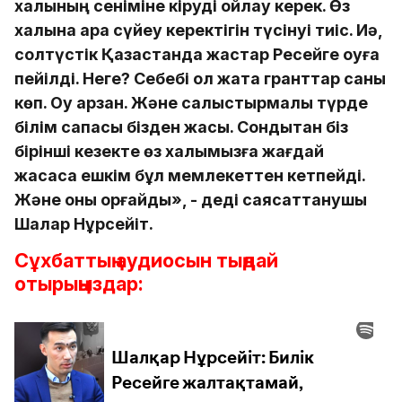
халқының сеніміне кіруді ойлау керек. Өз
халқына арқа сүйеу керектігін түсінуі тиіс. Иә,
солтүстік Қазақстанда жастар Ресейге оқуға
пейілді. Неге? Себебі ол жақта гранттар саны
көп. Оқу арзан. Және салыстырмалы түрде
білім сапасы бізден жақсы. Сондықтан біз
бірінші кезекте өз халқымызға жағдай
жасасақ ешкім бұл мемлекеттен кетпейді.
Және оны қорғайды», - деді саясаттанушы
Шалқар Нұрсейіт.
Сұхбаттың аудиосын тыңдай
отырыңыздар: