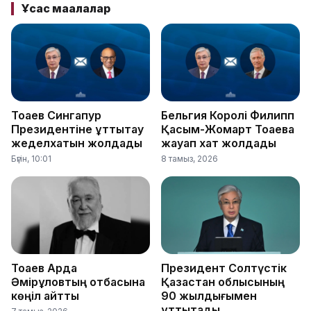
Ұқсас мақалалар
Тоқаев Сингапур
Бельгия Королі Филипп
Президентіне құттықтау
Қасым-Жомарт Тоқаевқа
жеделхатын жолдады
жауап хат жолдады
Бүгін, 10:01
8 тамыз, 2026
Тоқаев Ардақ
Президент Солтүстік
Әмірқұловтың отбасына
Қазақстан облысының
көңіл айтты
90 жылдығымен
құттықтады