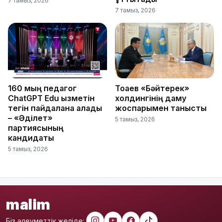
7 тамыз, 2026
7 тамыз, 2026
160 мың педагог
Тоқаев «Бәйтерек»
ChatGPT Edu қызметін
холдингінің даму
тегін пайдалана алады
жоспарымен танысты
– «Әділет»
5 тамыз, 2026
партиясының
кандидаты
5 тамыз, 2026
malim
Біз әлеуметтік желіде: