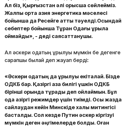
Ал біз, Қырғызстан әлі орысша сөйлейміз.
Жалпы орта азия энергетика мәселесі
бойынша да Ресейге қатты тәуелді.Осындай
себептер бойынша Тұран Одағы құрыла
қоймайды», - деді саясаттанушы.
Ал әскери одақтың құрылуы мүмкін бе дегенге
сарапшы былай деп жауап берді:
«Әскери одақтың да құрылуы екіталай. Бізде
ОДКБ бар. Қазіргі қазақ билігі үшкін ОДКБ
бірінші орында тұрады деп ойлаймын. Бұл
одақ қазіргі режимдер үшін тиімді. Осы жазда
сайлаудан кейін Минскіде халық митингісі
басталды. Сол кезде Путин әскер кіргізуі
мүмкін деген әңгімелерде болды. Оған