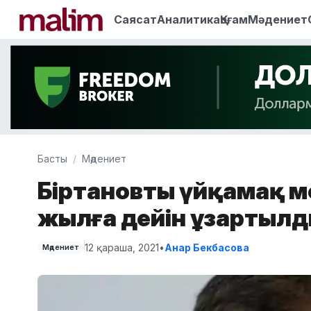
Саясат
Аналитика
Қоғам
Мәдениет
Басты
Мәдениет
Біртановтың үйқамақ м
жылға дейін ұзартыл
12 қараша, 2021
•
Анар Бекбасова
Мәдениет