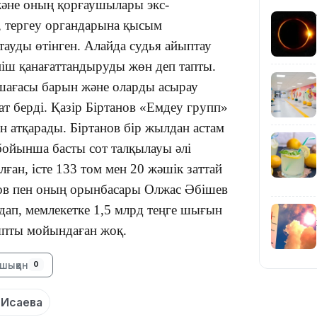
және оның қорғаушылары экс-
, тергеу органдарына қысым
тауды өтінген. Алайда судья айыптау
ніш қанағаттандыруды жөн деп тапты.
23:11
-шағасы барын және оларды асырау
ат берді. Қазір Біртанов «Емдеу групп»
 атқарады. Біртанов бір жылдан астам
бойынша басты сот талқылауы әлі
лған, істе 133 том мен 20 жәшік заттай
нов пен оның орынбасары Олжас Әбішев
ап, мемлекетке 1,5 млрд теңге шығын
22:54
йыпты мойындаған жоқ.
шыққан
0
 Исаева