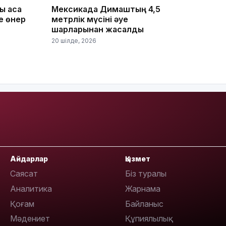
ы аса
Мексикада Димаштың 4,5
е өнер
метрлік мүсіні әуе
шарларынан жасалды
20 шілде, 2026
19:21
Айдарлар
Қызмет
18:41
Саясат
Біз туралы
Аналитика
Жарнама
Қоғам
Байланыс
Мәдениет
Құпиялылық