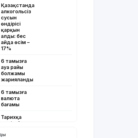
Қазақстанда
алкогольсіз
сусын
өндірісі
қарқын
алды: бес
айда өсім –
17%
6 тамызға
ауа райы
болжамы
жарияланды
6 тамызға
валюта
бағамы
Тарихқа
мәлім 6
тамыз
лды