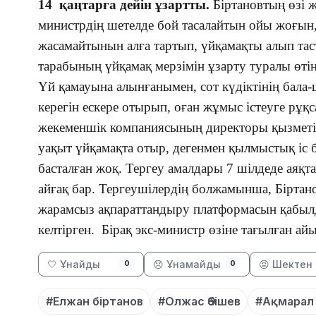
14 қаңтарға дейін ұзартты.
Біртановтың өзі 
министрдің шетелде бой тасалайтын ойы жоғын
жасамайтынын алға тартып, үйқамақты алып тас
тарабының үйқамақ мерзімін ұзарту туралы өті
Үй қамауына алынғанымен, сот күдіктінің бала
керегін ескере отырып, оған жұмыс істеуге рұқс
жекеменшік компаниясының директоры қызметін
уақыт үйқамақта отыр, дегенмен қылмыстық іс 
басталған жоқ. Тергеу амалдары 7 шілдеде аяқта
айғақ бар. Тергеушілердің болжамынша, Бірта
жарамсыз ақпараттандыру платформасын қабылд
келтірген. Бірақ экс-министр өзіне тағылған а
🤍 Ұнайды
😞 Ұнамайды
😡 Шектен 
0
0
#Елжан біртанов
#Олжас Әбішев
#Ақмарал