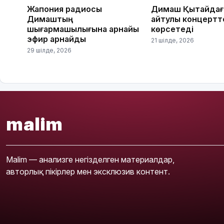
Жапония радиосы
Димаш Қытайдағ
Димаштың
айтулы концертт
шығармашылығына арнайы
көрсетеді
эфир арнайды
21 шілде, 2026
29 шілде, 2026
malim
Malim — анализге негізделген материалдар,
авторлық пікірлер мен эксклюзив контент.