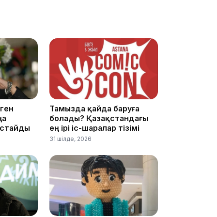
21:52
21:30
ген
Тамызда қайда баруға
ңа
болады? Қазақстандағы
астайды
ең ірі іс-шаралар тізімі
31 шілде, 2026
20:16