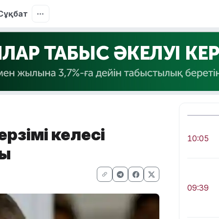
Сұқбат
ерзімі келесі
10:05
ды
09:39