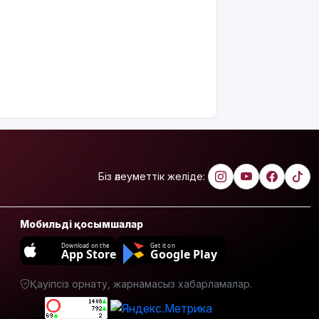
Білім беру
ұйымдарының
жаңа оқу
жылы мен
жылыту
маусымына
дайындығы
ШҚО
әкімінің
жіті
бақылауында
Біз әлеуметтік желіде:
Еліміздің
үш
қаласында
Мобильді қосымшалар
жүргізушісіз
көліктер
Download on the
Get it on
App Store
Google Play
сынақтан
өткізіледі
Қауіпсіз орнату, жарнамасыз хабарламалар.
Жеке
деректерді