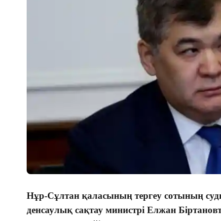
Нұр-Сұлтан қаласының тергеу сотының су
денсаулық сақтау министрі Елжан Біртановт