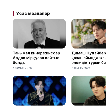
Ұқсас мақалалар
Танымал кинорежиссер
Димаш Құдайбер
Ардақ Әмірқұлов қайтыс
қазан айында жа
болды
әлемдік турын б
5 тамыз, 2026
2 тамыз, 2026