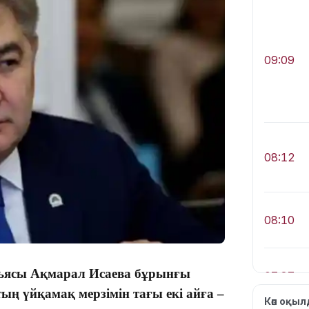
09:09
08:12
08:10
дьясы Ақмарал Исаева бұрынғы
07:37
ың үйқамақ мерзімін тағы екі айға –
Көп оқы