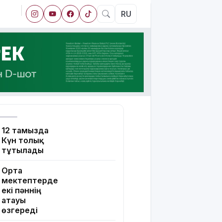
RU
12 тамызда
Күн толық
тұтылады
Орта
мектептерде
екі пәннің
атауы
өзгереді