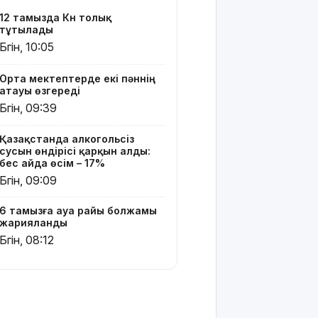
160 мың
12 тамызда Күн толық
педагог
тұтылады
ChatGPT
Бүгін, 10:05
Edu
қызметін
Орта мектептерде екі пәннің
тегін
атауы өзгереді
пайдалана
Бүгін, 09:39
алады –
«Әділет»
партиясының
Қазақстанда алкогольсіз
кандидаты
сусын өндірісі қарқын алды:
бес айда өсім – 17%
Бүгін, 09:09
Димаш
тыңдармандарына
жаңа
6 тамызға ауа райы болжамы
әлемдік
жарияланды
жобасын
Бүгін, 08:12
таныстырды
Қазақстандық
жүзушілер
АҚШ-тағы