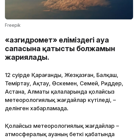
Freepik
«Қазгидромет» еліміздегі ауа
сапасына қатысты болжамын
жариялады.
12 сәуірде Қарағанды, Жезқазған, Балқаш,
Теміртау, Ақтау, Өскемен, Семей, Риддер,
Астана, Алматы қалаларында қолайсыз
метеорологиялық жағдайлар күтіледі, –
делінген хабарламада.
Қолайсыз метеорологиялық жағдайлар –
атмосфералық ауаның беткі қабатында