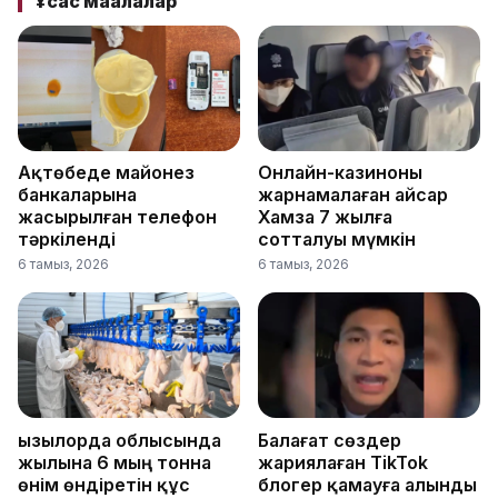
Ұқсас мақалалар
Ақтөбеде майонез
Онлайн-казиноны
банкаларына
жарнамалаған Қайсар
жасырылған телефон
Хамза 7 жылға
тәркіленді
сотталуы мүмкін
6 тамыз, 2026
6 тамыз, 2026
Қызылорда облысында
Балағат сөздер
жылына 6 мың тонна
жариялаған TikTok
өнім өндіретін құс
блогер қамауға алынды