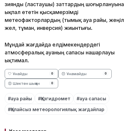
зиянды (ластаушы) заттардың шоғырлануына
ықпал ететін қысқамерзімді
метеофакторлардың (тымық ауа райы, жеңіл
жел, тұман, инверсия) жиынтығы.
Мұндай жағдайда елдімекендердегі
атмосфералық ауаның сапасы нашарлауы
ықтимал.
🤍 Ұнайды
😞 Ұнамайды
0
0
😡 Шектен шыққан
0
#ауа райы
#Қазгидромет
#ауа сапасы
#Қолайсыз метеорологиялық жағдайлар