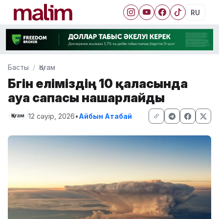
RU
Басты
Қоғам
Бүгін еліміздің 10 қаласында
ауа сапасы нашарлайды
12 сәуір, 2026
•
Айбын Атабай
Қоғам