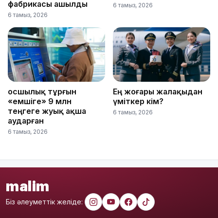
фабрикасы ашылды
6 тамыз, 2026
6 тамыз, 2026
Қосшылық тұрғын
Ең жоғары жалақыдан
«емшіге» 9 млн
үміткер кім?
теңгеге жуық ақша
6 тамыз, 2026
аударған
6 тамыз, 2026
malim
Біз әлеуметтік желіде: