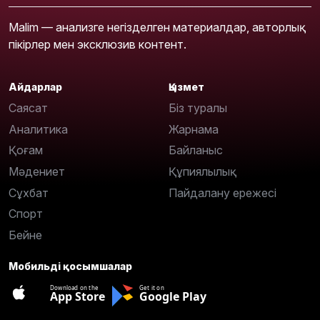
Malim — анализге негізделген материалдар, авторлық
пікірлер мен эксклюзив контент.
Айдарлар
Қызмет
Саясат
Біз туралы
Аналитика
Жарнама
Қоғам
Байланыс
Мәдениет
Құпиялылық
Сұхбат
Пайдалану ережесі
Спорт
Бейне
Мобильді қосымшалар
Download on the
Get it on
App Store
Google Play