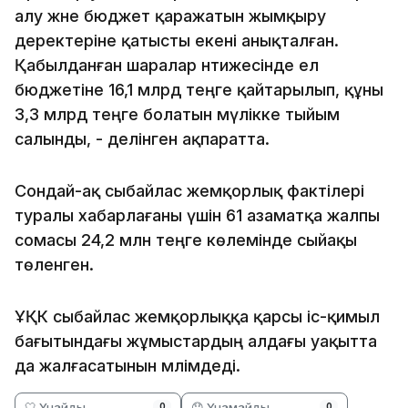
алу және бюджет қаражатын жымқыру
деректеріне қатысты екені анықталған.
Қабылданған шаралар нәтижесінде ел
бюджетіне 16,1 млрд теңге қайтарылып, құны
3,3 млрд теңге болатын мүлікке тыйым
салынды, - делінген ақпаратта.
Сондай-ақ сыбайлас жемқорлық фактілері
туралы хабарлағаны үшін 61 азаматқа жалпы
сомасы 24,2 млн теңге көлемінде сыйақы
төленген.
ҰҚК сыбайлас жемқорлыққа қарсы іс-қимыл
бағытындағы жұмыстардың алдағы уақытта
да жалғасатынын мәлімдеді.
🤍 Ұнайды
😞 Ұнамайды
0
0