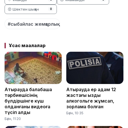
😡 Шектен шыққан
0
#сыбайлас жемқорлық
Ұқсас мақалалар
Атырауда балабақша
Атырауда ер адам 12
тәрбиешісінің
жастағы қызды
бүлдіршінге күш
алкогольге жұмсап,
қолданғаны видеоға
зорламақ болған
түсіп қалды
Бүгін, 10:35
Бүгін, 11:20