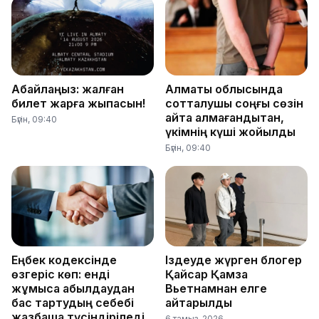
Абайлаңыз: жалған
Алматы облысында
билет жарға жықпасын!
сотталушы соңғы сөзін
айта алмағандықтан,
Бүгін, 09:40
үкімнің күші жойылды
Бүгін, 09:40
Еңбек кодексінде
Іздеуде жүрген блогер
өзгеріс көп: енді
Қайсар Қамза
жұмысқа қабылдаудан
Вьетнамнан елге
бас тартудың себебі
қайтарылды
жазбаша түсіндіріледі
6 тамыз, 2026