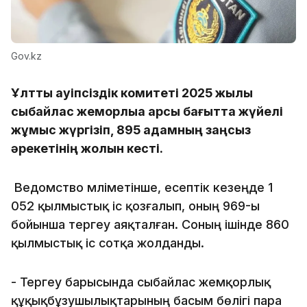
Gov.kz
Ұлттық қауіпсіздік комитеті 2025 жылы
сыбайлас жемқорлыққа қарсы бағытта жүйелі
жұмыс жүргізіп, 895 адамның заңсыз
әрекетінің жолын кесті.
Ведомство мәліметінше, есептік кезеңде 1
052 қылмыстық іс қозғалып, оның 969-ы
бойынша тергеу аяқталған. Соның ішінде 860
қылмыстық іс сотқа жолданды.
- Тергеу барысында сыбайлас жемқорлық
құқықбұзушылықтарының басым бөлігі пара