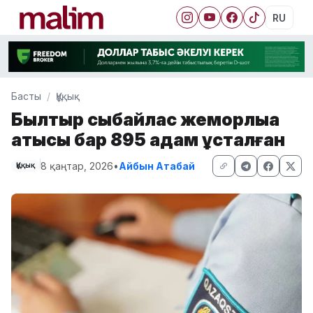
RU
Басты
Құқық
Былтыр сыбайлас жемқорлыққа
қатысы бар 895 адам ұсталған
8 қаңтар, 2026
•
Айбын Атабай
Құқық