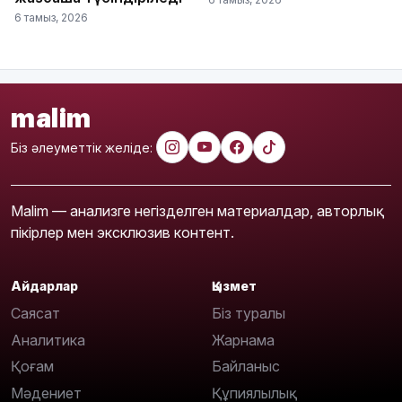
6 тамыз, 2026
malim
Біз әлеуметтік желіде:
Malim — анализге негізделген материалдар, авторлық
пікірлер мен эксклюзив контент.
Айдарлар
Қызмет
Саясат
Біз туралы
Аналитика
Жарнама
Қоғам
Байланыс
Мәдениет
Құпиялылық