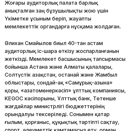
Жоғары аудиторлық палата барлық
анықталған заң бұзушылықты жою үшін
Үкіметке ұсыным беріп, жауапты
мемлекеттік органдарға нұсқама жолдаған.
Әлихан Смайылов биыл 40-тан астам
аудиторлық іс-шара өткізу жоспарланғанын
жеткізді. Мемлекет басшысының тапсырмасы
бойынша Астана және Алматы қалалары,
Солтүстік Қазақстан, Қостанай және Жамбыл
облыстары, сондай-ақ «Самұрық-Қазына»
қоры, «Қазатомөнеркәсіп» ұлттық компаниясы,
KEGOC кәсіпорыны, Ұлттық банк, Төтенше
жағдайлар министрлігі бюджеттерінің
орындалуы тексеріледі. Сонымен қатар
ғылым, қорғаныс, құқықтық тәртіпті сақтау,
спорт, әлеуметтік қамтамасыз ету, орман