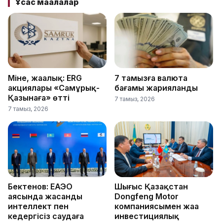
Ұқсас мақалалар
Міне, жаңалық: ERG
7 тамызға валюта
акциялары «Самұрық-
бағамы жарияланды
Қазынаға» өтті
7 тамыз, 2026
7 тамыз, 2026
Бектенов: ЕАЭО
Шығыс Қазақстан
аясында жасанды
Dongfeng Motor
интеллект пен
компаниясымен жаңа
кедергісіз саудаға
инвестициялық