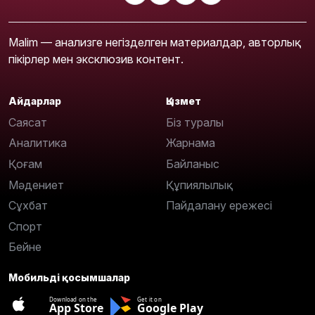
Malim — анализге негізделген материалдар, авторлық
пікірлер мен эксклюзив контент.
Айдарлар
Қызмет
Саясат
Біз туралы
Аналитика
Жарнама
Қоғам
Байланыс
Мәдениет
Құпиялылық
Сұхбат
Пайдалану ережесі
Спорт
Бейне
Мобильді қосымшалар
Download on the
Get it on
App Store
Google Play