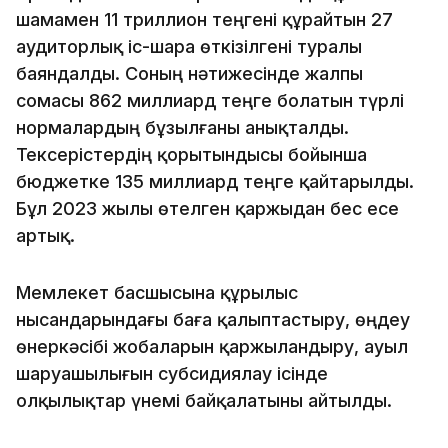
шамамен 11 триллион теңгені құрайтын 27
аудиторлық іс-шара өткізілгені туралы
баяндалды. Соның нәтижесінде жалпы
сомасы 862 миллиард теңге болатын түрлі
нормалардың бұзылғаны анықталды.
Тексерістердің қорытындысы бойынша
бюджетке 135 миллиард теңге қайтарылды.
Бұл 2023 жылы өтелген қаржыдан бес есе
артық.
Мемлекет басшысына құрылыс
нысандарындағы баға қалыптастыру, өңдеу
өнеркәсібі жобаларын қаржыландыру, ауыл
шаруашылығын субсидиялау ісінде
олқылықтар үнемі байқалатыны айтылды.