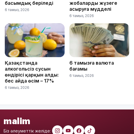
басымдық беріледі
жобаларды жүзеге
асыруға мүдделі
6 тамыз, 2026
6 тамыз, 2026
Қазақстанда
6 тамызға валюта
алкогольсіз сусын
бағамы
өндірісі қарқын алды:
6 тамыз, 2026
бес айда өсім – 17%
6 тамыз, 2026
malim
Біз әлеуметтік желіде: