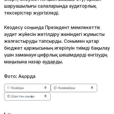
шаруашылығы салаларында аудиторлық
тексерістер жүргізіледі.
Кездесу соңында Президент мемлекеттік
аудит жүйесін жетілдіру жөніндегі жұмысты
жалғастыруды тапсырды. Сонымен қатар
бюджет қаржысының игерілуін тиімді бақылау
үшін заманауи цифрлық шешімдерді енгізудің
маңызына назар аударды.
Фото: Ақорда
🤍 Ұнайды
😞 Ұнамайды
0
0
😡 Шектен шыққан
0