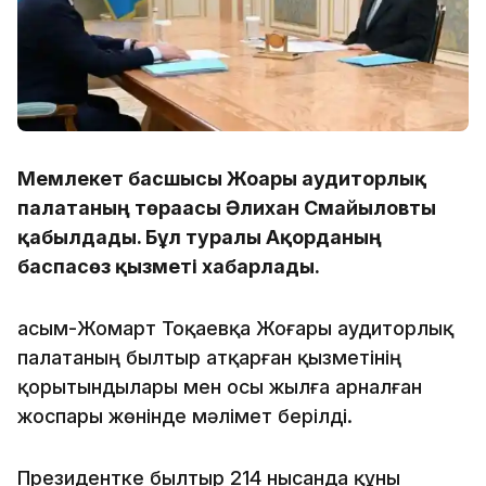
Мемлекет басшысы Жоғары аудиторлық
палатаның төрағасы Әлихан Смайыловты
қабылдады. Бұл туралы Ақорданың
баспасөз қызметі хабарлады.
Қасым-Жомарт Тоқаевқа Жоғары аудиторлық
палатаның былтыр атқарған қызметінің
қорытындылары мен осы жылға арналған
жоспары жөнінде мәлімет берілді.
Президентке былтыр 214 нысанда құны