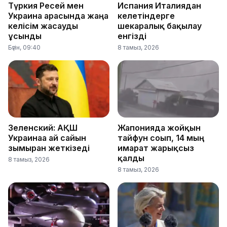
Түркия Ресей мен
Испания Италиядан
Украина арасында жаңа
келетіндерге
келісім жасауды
шекаралық бақылау
ұсынды
енгізді
Бүгін, 09:40
8 тамыз, 2026
Зеленский: АҚШ
Жапонияда жойқын
Украинаға ай сайын
тайфун соғып, 14 мың
зымыран жеткізеді
ғимарат жарықсыз
қалды
8 тамыз, 2026
8 тамыз, 2026