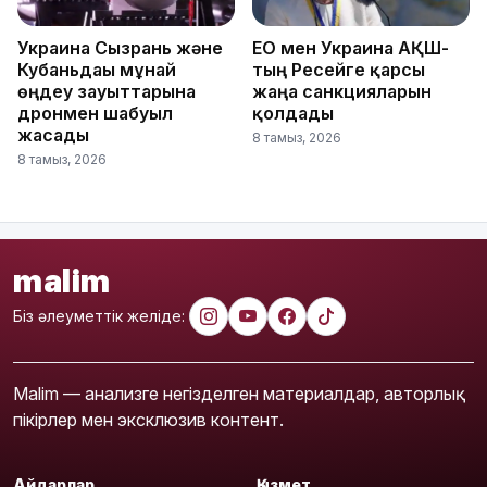
Украина Сызрань және
ЕО мен Украина АҚШ-
Кубаньдағы мұнай
тың Ресейге қарсы
өңдеу зауыттарына
жаңа санкцияларын
дронмен шабуыл
қолдады
жасады
8 тамыз, 2026
8 тамыз, 2026
malim
Біз әлеуметтік желіде:
Malim — анализге негізделген материалдар, авторлық
пікірлер мен эксклюзив контент.
Айдарлар
Қызмет