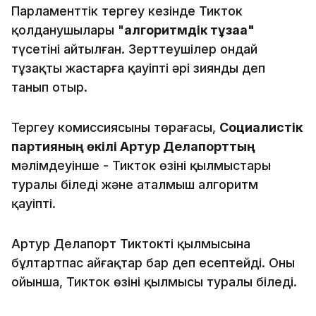
Парламенттік тергеу кезінде Тикток
қолданушылары "
алгоритмдік тұзаққа"
түсетіні айтылған. Зерттеушілер ондай
тұзақты жастарға қауіпті әрі зиянды деп
танып отыр.
Тергеу комиссиясының төрағасы,
Социалистік
партияның өкілі Артур Делапорттың
мәлімдеуінше - Тикток өзінің қылмыстары
туралы біледі және аталмыш алгоритм
қауіпті.
Артур Делапорт Тиктоктің қылмысына
бұлтартпас айғақтар бар деп есептейді. Оның
ойынша, Тикток өзінің қылмысы туралы біледі.