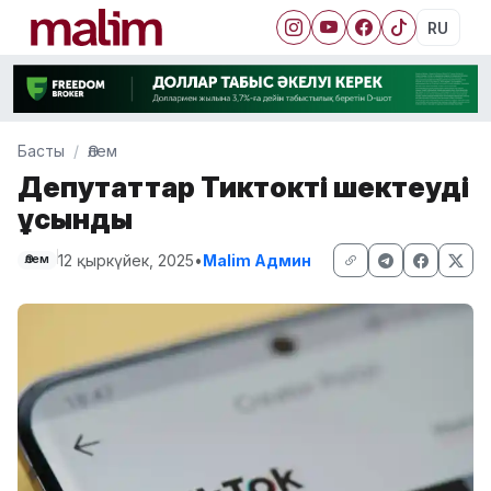
RU
Басты
Әлем
Депутаттар Тиктокті шектеуді
ұсынды
12 қыркүйек, 2025
•
Malim Админ
Әлем