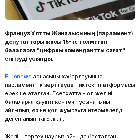
Француз Ұлттық Жиналысының (парламент)
депутаттары жасы 15-ке толмаған
балаларға "цифрлық коменданттық сағат"
енгізуді ұсынды.
Euronews
арнасының хабарлауынша,
парламенттік зерттеуде Тикток платформасы
ерекше аталған. Есепхатта - ол желінің
балаларға қауіпті контент ұсынатыны
айтылып, өзіне қол жұмсауға итермелейді
деген айып тағылған.
Желіні тергеу наурыз айында басталған.