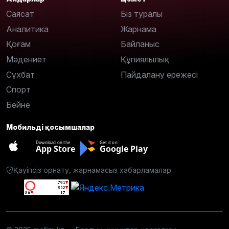
Саясат
Біз туралы
Аналитика
Жарнама
Қоғам
Байланыс
Мәдениет
Құпиялылық
Сұхбат
Пайдалану ережесі
Спорт
Бейне
Мобильді қосымшалар
Download on the
Get it on
App Store
Google Play
Қауіпсіз орнату, жарнамасыз хабарламалар.