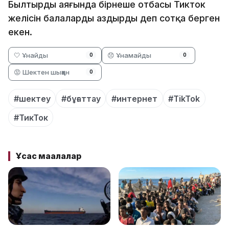
Былтырдың аяғында бірнеше отбасы Тикток
желісін балаларды аздырды деп сотқа берген
екен.
🤍 Ұнайды
😞 Ұнамайды
0
0
😡 Шектен шыққан
0
#шектеу
#бұғаттау
#интернет
#TikTok
#ТикТок
Ұқсас мақалалар