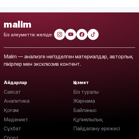
malim
Біз әлеуметтік желіде:
Malim — анализге негізделген материалдар, авторлық
пікірлер мен эксклюзив контент.
Айдарлар
Қызмет
Саясат
Біз туралы
Аналитика
Жарнама
Қоғам
Байланыс
Мәдениет
Құпиялылық
Сұхбат
Пайдалану ережесі
Спорт