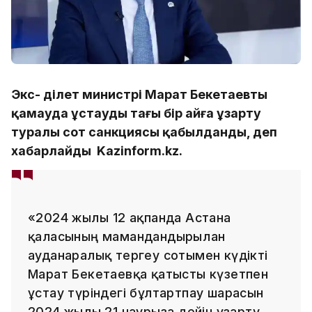
Экс- Әділет министрі Марат Бекетаевты
қамауда ұстауды тағы бір айға ұзарту
туралы сот санкциясы қабылданды, деп
хабарлайды Kazinform.kz.
«2024 жылғы 12 ақпанда Астана
қаласының мамандандырылған
ауданаралық тергеу сотымен күдікті
Марат Бекетаевқа қатысты күзетпен
ұстау түріндегі бұлтартпау шарасын
2024 жылғы 21 наурызға дейін ұзарту