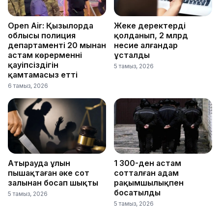
Open Air: Қызылорда
Жеке деректерді
облысы полиция
қолданып, 2 млрд
департаменті 20 мыңнан
несие алғандар
астам көрерменнің
ұсталды
қауіпсіздігін
5 тамыз, 2026
қамтамасыз етті
6 тамыз, 2026
Атырауда ұлын
1 300-ден астам
пышақтаған әке сот
сотталған адам
залынан босап шықты
рақымшылықпен
босатылды
5 тамыз, 2026
5 тамыз, 2026