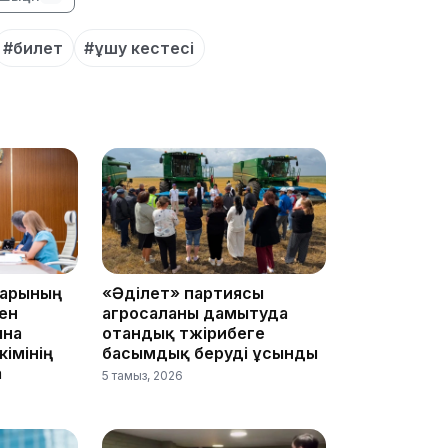
#билет
#ұшу кестесі
22:54
21:52
дарының
«Әділет» партиясы
ен
агросаланы дамытуда
ына
отандық тәжірибеге
імінің
басымдық беруді ұсынды
а
5 тамыз, 2026