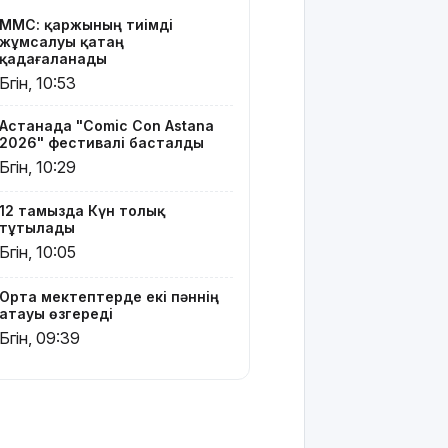
МӘМС: қаржының тиімді
6 тамызға
жұмсалуы қатаң
ауа райы
қадағаланады
болжамы
Бүгін, 10:53
жарияланды
Астанада "Comic Con Astana
6 тамызға
2026" фестивалі басталды
валюта
Бүгін, 10:29
бағамы
12 тамызда Күн толық
Тарихқа
тұтылады
мәлім 6
Бүгін, 10:05
тамыз
160 мың
Орта мектептерде екі пәннің
атауы өзгереді
педагог
ChatGPT
Бүгін, 09:39
Edu
қызметін
тегін
пайдалана
алады –