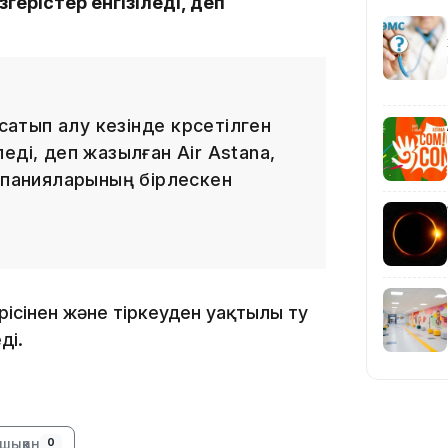
ерістер енгізіледі, деп
08:12
сатып алу кезінде көрсетілген
еді, деп жазылған Air Astana,
08:10
омпанияларының бірлескен
07:37
ісінен және тіркеуден уақтылы өту
ді.
23:11
шыққан
0