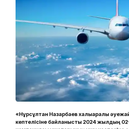
«Нұрсұлтан Назарбаев халықаралық әуежай
кептелісіне байланысты 2024 жылдың 02-