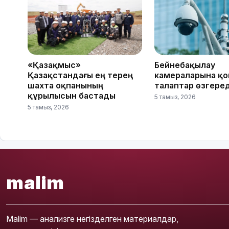
«Қазақмыс»
Бейнебақылау
Қазақстандағы ең терең
камераларына қ
шахта оқпанының
талаптар өзгеред
құрылысын бастады
5 тамыз, 2026
5 тамыз, 2026
malim
Malim — анализге негізделген материалдар,