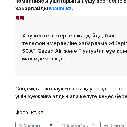
компаниясы ұшатарының ұшу кестесіне өзг
хабарлайды
Malim.kz.
Ұшу кестесі өзгерген жағдайда, билетті 
телефон нөмерлеріне хабарлама жіберіл
SCAT Qazaq Air және Flyarystan әуе к
мәлімдемесінде.
Сондықтан жолаушыларға қауіпсіздік тексер
үшін әуежайға алдын ала келуге кеңес бере
Фото: kt.kz
🤍 Ұнайды
😞 Ұнамайды
😡 Шектен 
0
0