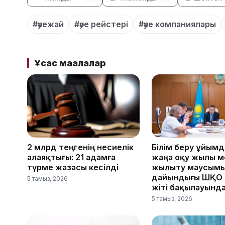
#әуежай
#әуе рейстері
#әуе компаниялары
Ұқсас мақалалар
2 млрд теңгенің несиелік
Білім беру ұйым
алаяқтығы: 21 адамға
жаңа оқу жылы м
түрме жазасы кесілді
жылыту маусым
дайындығы ШҚО әк
5 тамыз, 2026
жіті бақылауынд
5 тамыз, 2026