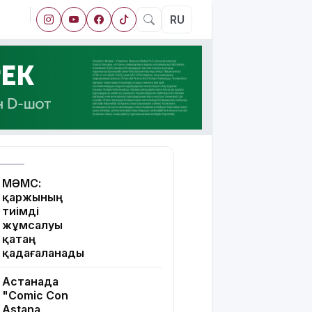
RU
МӘМС:
қаржының
тиімді
жұмсалуы
қатаң
қадағаланады
Астанада
"Comic Con
Astana