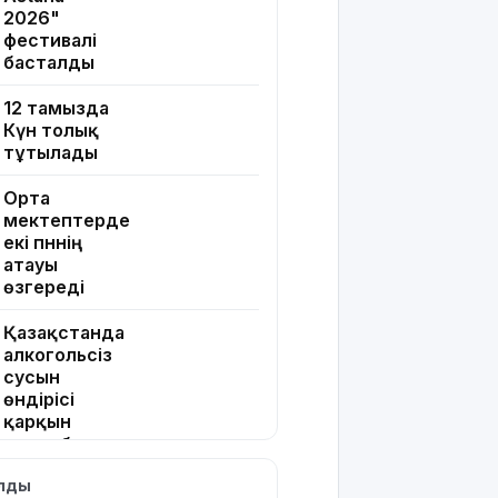
2026"
фестивалі
басталды
12 тамызда
Күн толық
тұтылады
Орта
мектептерде
екі пәннің
атауы
өзгереді
Қазақстанда
алкогольсіз
сусын
өндірісі
қарқын
алды: бес
айда өсім –
ылды
17%