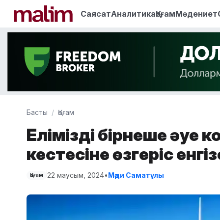
Саясат
Аналитика
Қоғам
Мәдениет
Басты
Қоғам
Еліміздің бірнеше әуе
кестесіне өзгеріс енгіз
22 маусым, 2024
•
Мәди Саматұлы
Қоғам