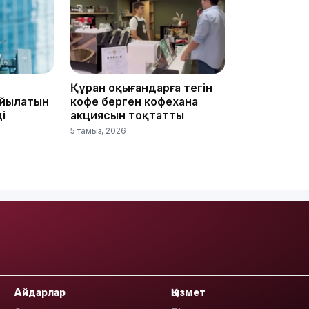
21:30
Құран оқығандарға тегін
ойылатын
кофе берген кофехана
і
акциясын тоқтатты
20:16
5 тамыз, 2026
19:21
Айдарлар
Қызмет