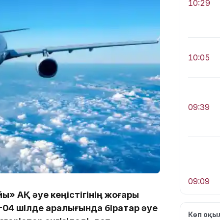
10:29
10:05
09:39
09:09
ы» АҚ әуе кеңістігінің жоғары
04 шілде аралығында бірқатар әуе
Көп оқ