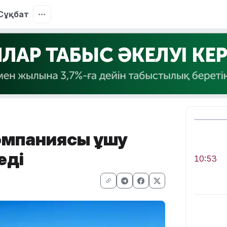
Сұқбат
 компаниясы ұшу
еді
10:53