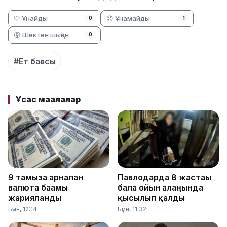
🤍 Ұнайды
😞 Ұнамайды
0
1
😡 Шектен шыққан
0
#Ет бағасы
Ұқсас мақалалар
9 тамызға арналған
Павлодарда 8 жастағы
валюта бағамы
бала ойын алаңында
жарияланды
қысылып қалды
Бүгін, 12:14
Бүгін, 11:32