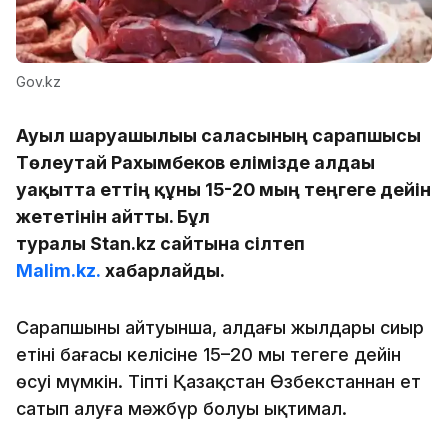
Gov.kz
Ауыл шаруашылығы саласының сарапшысы
Төлеутай Рахымбеков елімізде алдағы
уақытта еттің құны 15-20 мың теңгеге дейін
жететінін айтты. Бұл
туралы Stan.kz сайтына сілтеп
Malim.kz.
хабарлайды.
Сарапшының айтуынша, алдағы жылдары сиыр
етінің бағасы келісіне 15–20 мың теңгеге дейін
өсуі мүмкін. Тіпті Қазақстан Өзбекстаннан ет
сатып алуға мәжбүр болуы ықтимал.