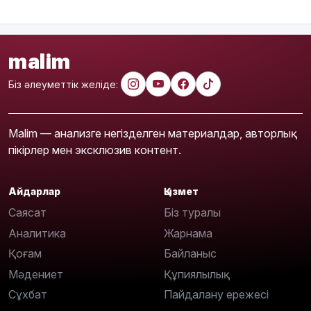
malim
Біз әлеуметтік желіде:
Malim — анализге негізделген материалдар, авторлық
пікірлер мен эксклюзив контент.
Айдарлар
Қызмет
Саясат
Біз туралы
Аналитика
Жарнама
Қоғам
Байланыс
Мәдениет
Құпиялылық
Сұхбат
Пайдалану ережесі