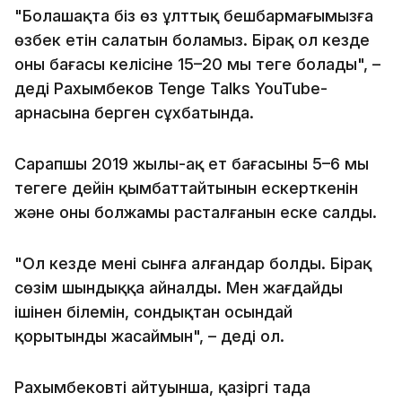
"Болашақта біз өз ұлттық бешбармағымызға
өзбек етін салатын боламыз. Бірақ ол кезде
оның бағасы келісіне 15–20 мың теңге болады", –
деді Рахымбеков Tenge Talks YouTube-
арнасына берген сұхбатында.
Сарапшы 2019 жылы-ақ ет бағасының 5–6 мың
теңгеге дейін қымбаттайтынын ескерткенін
және оның болжамы расталғанын еске салды.
"Ол кезде мені сынға алғандар болды. Бірақ
сөзім шындыққа айналды. Мен жағдайды
ішінен білемін, сондықтан осындай
қорытынды жасаймын", – деді ол.
Рахымбековтің айтуынша, қазіргі таңда