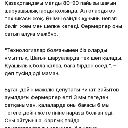
Қазақстандағы малдың 80–90 пайызы шағын
шаруашылықтардың қолында. Ал олардың өз
техникасы жоқ. Өнімнің өзіндік құнының негізгі
бөлігі жем мен шөпке кетеді. Фермерлер оны
сатып алуға мәжбүр.
"Технологиялар болғанымен біз оларды
ұмыттық. Шағын шаруаларда тек шөп қалады.
Қуаңшылық бола қалса, баға бірден өседі", –
деп түсіндірді маман.
Бұған дейін мәжіліс депутаты Ринат Зайытов
ауылдағы фермерлер етті 3 мың теңгеден
сатқанымен, қалаларда оның бағасы 6 мың
теңгеге дейін жететініне наразы болған еді.
Оның айтуынша, барлық пайда