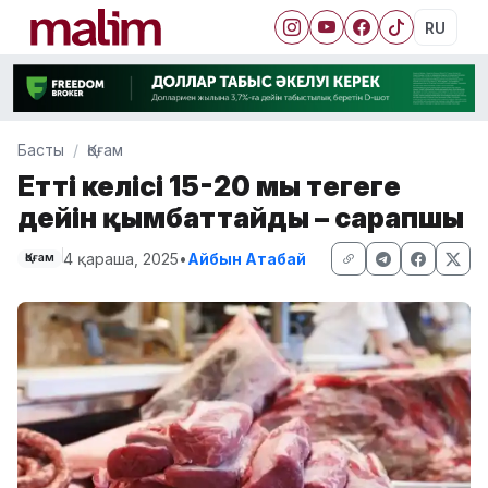
RU
Басты
Қоғам
Еттің келісі 15-20 мың теңгеге
дейін қымбаттайды – сарапшы
4 қараша, 2025
•
Айбын Атабай
Қоғам