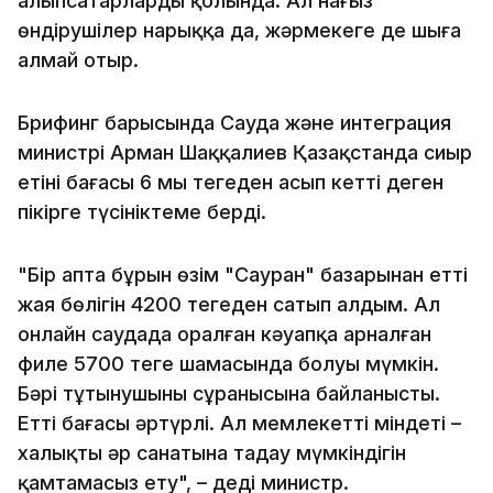
алыпсатарлардың қолында. Ал нағыз
өндірушілер нарыққа да, жәрмеңкеге де шыға
алмай отыр.
Брифинг барысында Сауда және интеграция
министрі Арман Шаққалиев Қазақстанда сиыр
етінің бағасы 6 мың теңгеден асып кетті деген
пікірге түсініктеме берді.
"Бір апта бұрын өзім "Сауран" базарынан еттің
жая бөлігін 4200 теңгеден сатып алдым. Ал
онлайн саудада оралған кәуапқа арналған
филе 5700 теңге шамасында болуы мүмкін.
Бәрі тұтынушының сұранысына байланысты.
Еттің бағасы әртүрлі. Ал мемлекеттің міндеті –
халықтың әр санатына таңдау мүмкіндігін
қамтамасыз ету", – деді министр.