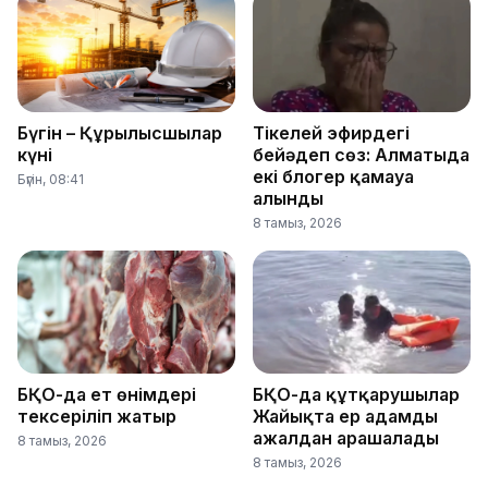
Бүгін – Құрылысшылар
Тікелей эфирдегі
күні
бейәдеп сөз: Алматыда
екі блогер қамауға
Бүгін, 08:41
алынды
8 тамыз, 2026
БҚО-да ет өнімдері
БҚО-да құтқарушылар
тексеріліп жатыр
Жайықта ер адамды
ажалдан арашалады
8 тамыз, 2026
8 тамыз, 2026