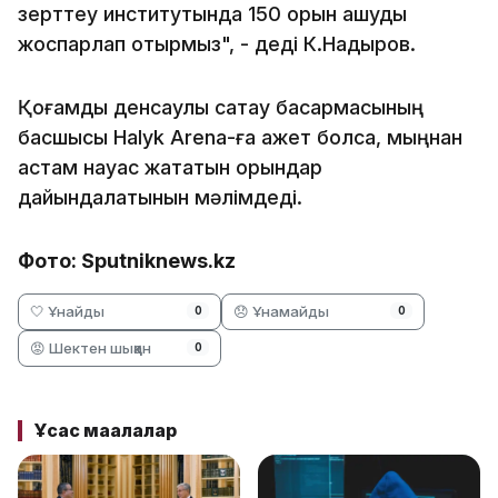
зерттеу институтында 150 орын ашуды
жоспарлап отырмыз", - деді К.Надыров.
Қоғамдық денсаулық сақтау басқармасының
басшысы Halyk Arena-ға қажет болса, мыңнан
астам науқас жататын орындар
дайындалатынын мәлімдеді.
Фото: Sputniknews.kz
🤍 Ұнайды
😞 Ұнамайды
0
0
😡 Шектен шыққан
0
Ұқсас мақалалар