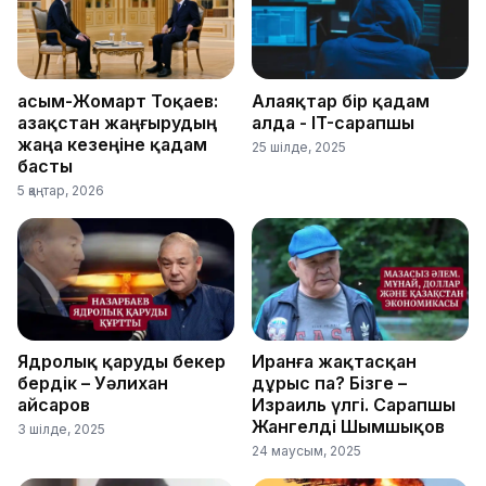
Қасым-Жомарт Тоқаев:
Алаяқтар бір қадам
Қазақстан жаңғырудың
алда - IT-сарапшы
жаңа кезеңіне қадам
25 шілде, 2025
басты
5 қаңтар, 2026
Ядролық қаруды бекер
Иранға жақтасқан
бердік – Уәлихан
дұрыс па? Бізге –
Қайсаров
Израиль үлгі. Сарапшы
Жангелді Шымшықов
3 шілде, 2025
24 маусым, 2025