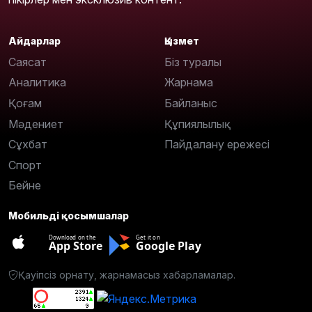
Айдарлар
Қызмет
Саясат
Біз туралы
Аналитика
Жарнама
Қоғам
Байланыс
Мәдениет
Құпиялылық
Сұхбат
Пайдалану ережесі
Спорт
Бейне
Мобильді қосымшалар
Download on the
Get it on
App Store
Google Play
Қауіпсіз орнату, жарнамасыз хабарламалар.