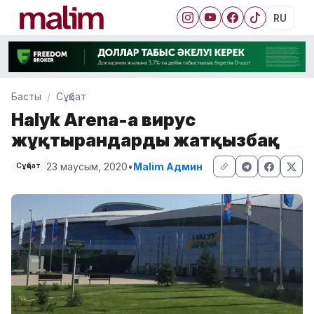
RU
Басты
Сұқбат
Halyk Arena-ға вирус
жұқтырғандарды жатқызбақ
23 маусым, 2020
•
Malim Админ
Сұқбат