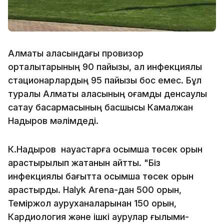
Алматы қаласындағы провизор
орталықтарының 90 пайызы, ал инфекциялық
стационарлардың 95 пайызы бос емес. Бұл
туралы Алматы қаласының қоғамдық денсаулық
сақтау басқармасының басшысы Камалжан
Надыров мәлімдеді.
К.Надыров науқастарға қосымша төсек орын
қарастырылып жатқанын айтты. "Біз
инфекциялық бағытта қосымша төсек орын
қарастырдық. Halyk Arena-дан 500 орын,
Теміржол ауруханаларынан 150 орын,
Кардиология және ішкі аурулар ғылыми-