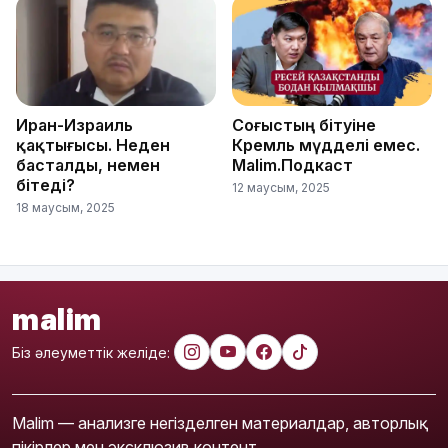
Иран-Израиль
Соғыстың бітуіне
қақтығысы. Неден
Кремль мүдделі емес.
басталды, немен
Malim.Подкаст
бітеді?
12 маусым, 2025
18 маусым, 2025
malim
Біз әлеуметтік желіде:
Malim — анализге негізделген материалдар, авторлық
пікірлер мен эксклюзив контент.