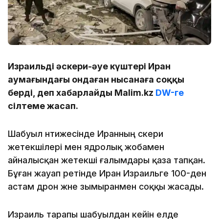
Израильдің әскери-әуе күштері Иран
аумағындағы ондаған нысанаға соққы
берді, деп хабарлайды Malim.kz
DW-ге
сілтеме жасап.
Шабуыл нәтижесінде Иранның әскери
жетекшілері мен ядролық жобамен
айналысқан жетекші ғалымдары қаза тапқан.
Бұған жауап ретінде Иран Израильге 100-ден
астам дрон және зымыранмен соққы жасады.
Израиль тарапы шабуылдан кейін елде