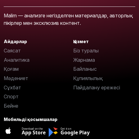
Malim — анализге негізделген материалдар, авторлық
пікірлер мен эксклюзив контент.
Айдарлар
Қызмет
Саясат
Біз туралы
Аналитика
Жарнама
Қоғам
Байланыс
Мәдениет
Құпиялылық
Сұхбат
Пайдалану ережесі
Спорт
Бейне
Мобильді қосымшалар
Download on the
Get it on
App Store
Google Play