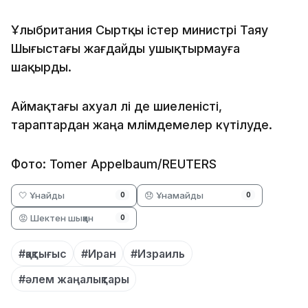
Ұлыбритания Сыртқы істер министрі Таяу
Шығыстағы жағдайды ушықтырмауға
шақырды.
Аймақтағы ахуал әлі де шиеленісті,
тараптардан жаңа мәлімдемелер күтілуде.
Фото: Tomer Appelbaum/REUTERS
🤍 Ұнайды
😞 Ұнамайды
0
0
😡 Шектен шыққан
0
#қақтығыс
#Иран
#Израиль
#әлем жаңалықтары