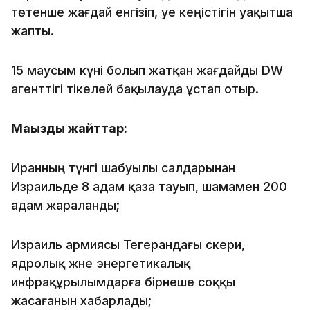
төтенше жағдай енгізіп, әуе кеңістігін уақытша
жапты.
15 маусым күні болып жатқан жағдайды DW
агенттігі тікелей бақылауда ұстап отыр.
Маңызды жайттар:
Иранның түнгі шабуылы салдарынан
Израильде 8 адам қаза тауып, шамамен 200
адам жараланды;
Израиль армиясы Тегерандағы әскери,
ядролық және энергетикалық
инфрақұрылымдарға бірнеше соққы
жасағанын хабарлады;