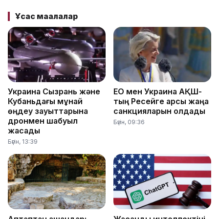
Ұқсас мақалалар
Украина Сызрань және
ЕО мен Украина АҚШ-
Кубаньдағы мұнай
тың Ресейге қарсы жаңа
өңдеу зауыттарына
санкцияларын қолдады
дронмен шабуыл
Бүгін, 09:36
жасады
Бүгін, 13:39
Аптаптан қашқандар:
Жасанды интеллектіні