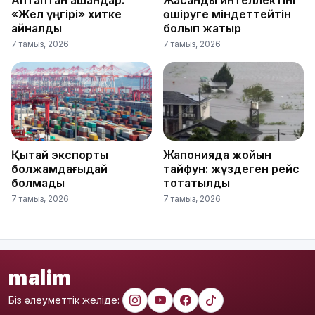
«Жел үңгірі» хитке
өшіруге міндеттейтін
айналды
болып жатыр
7 тамыз, 2026
7 тамыз, 2026
Қытай экспорты
Жапонияда жойқын
болжамдағыдай
тайфун: жүздеген рейс
болмады
тоқтатылды
7 тамыз, 2026
7 тамыз, 2026
malim
Біз әлеуметтік желіде: