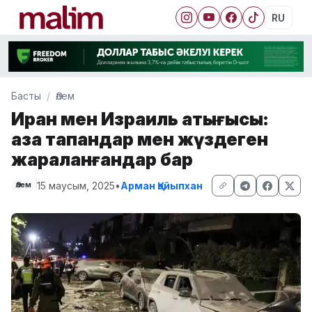
RU
Басты
Әлем
Иран мен Израиль қақтығысы:
қаза тапқандар мен жүздеген
жараланғандар бар
15 маусым, 2025
•
Арман Қайыпхан
Әлем