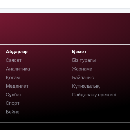
16:01
Айдарлар
Қызмет
15:59
Саясат
Біз туралы
Аналитика
Жарнама
Қоғам
Байланыс
Мәдениет
Құпиялылық
Сұхбат
Пайдалану ережесі
Спорт
15:25
Бейне