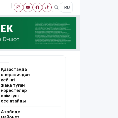
RU
Қазақстанда
операциядан
кейінгі
жаңа туған
нәрестелер
өлімі үш
есе азайды
Ақтөбеде
майонез