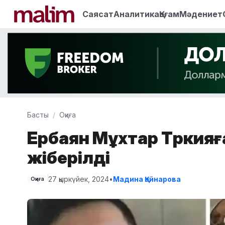
Саясат
Аналитика
Қоғам
Мәдениет
Басты
Оқиға
Ербаян Мұхтар Түркияғ
жіберілді
27 қыркүйек, 2024
•
Мадина Қайнарова
Оқиға