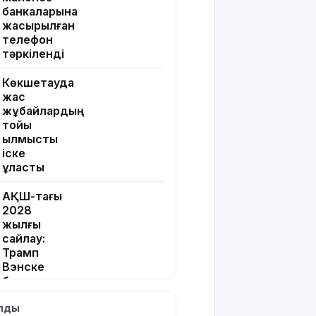
банкаларына
жасырылған
телефон
тәркіленді
Көкшетауда
жас
жұбайлардың
тойы
қылмыстық
іске
ұласты
АҚШ-тағы
2028
жылғы
сайлау:
Трамп
Вэнске
басымдық
бере
ылды
бастады