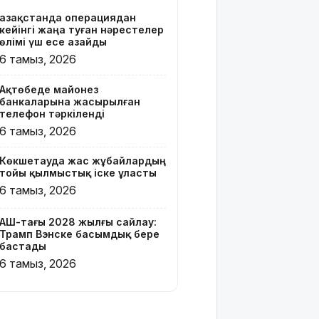
Қазақстанда операциядан
Онлайн-
кейінгі жаңа туған нәрестелер
казиноны
өлімі үш есе азайды
жарнамалаған
6 тамыз, 2026
Қайсар
Хамза 7
Ақтөбеде майонез
жылға
банкаларына жасырылған
сотталуы
телефон тәркіленді
мүмкін
6 тамыз, 2026
Қызылорда
Көкшетауда жас жұбайлардың
облысында
тойы қылмыстық іске ұласты
жылына 6
6 тамыз, 2026
мың тонна
өнім
өндіретін
АҚШ-тағы 2028 жылғы сайлау:
Трамп Вэнске басымдық бере
құс
бастады
фабрикасы
6 тамыз, 2026
ашылды
Балағат
сөздер