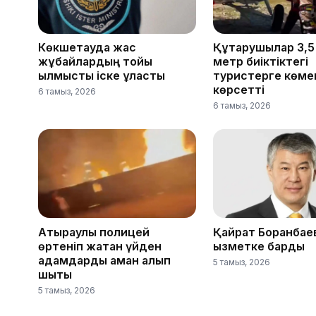
Көкшетауда жас
Құтқарушылар 3,
жұбайлардың тойы
метр биіктіктегі
қылмыстық іске ұласты
туристерге көме
көрсетті
6 тамыз, 2026
6 тамыз, 2026
Атыраулық полицей
Қайрат Боранбае
өртеніп жатқан үйден
қызметке барды
адамдарды аман алып
5 тамыз, 2026
шықты
5 тамыз, 2026