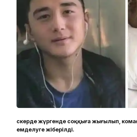
Әскерде жүргенде соққыға жығылып, кома
емделуге жіберілді.