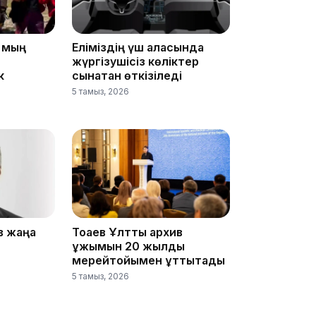
5 мың
Еліміздің үш қаласында
жүргізушісіз көліктер
к
сынақтан өткізіледі
5 тамыз, 2026
17:17
в жаңа
Тоқаев Ұлттық архив
ұжымын 20 жылдық
16:37
мерейтойымен құттықтады
5 тамыз, 2026