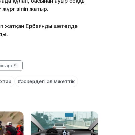
нада құлап, басынан ауыр соққы
19:09
 жүргізіліп жатыр.
ып жатқан Ербаянды шетелде
ады.
18:50
шыққан
0
ұхтар
#әскердегі әлімжеттік
17:33