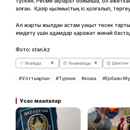
түскен. Ресми ақпарат бойынша, ол әжетха
алған. Қазір қылмыстық іс қозғалып, тергеу
Ал жарты жылдан астам уақыт төсек тарт
емдету үшін адамдар қаражат жинай баст
Фото: stan.kz
🤍 Ұнайды
😞 Ұнамайды
😡 Шектен 
0
0
#Ұлттық ұлан
#Түркия
#кома
#Ербаян М
Ұқсас мақалалар