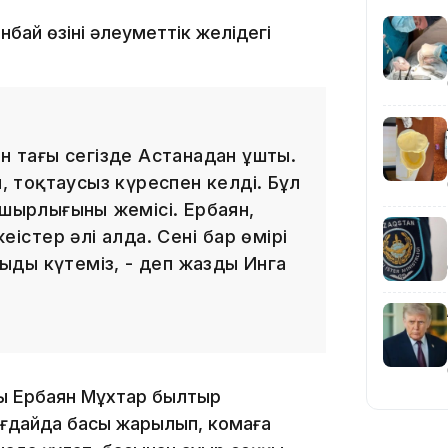
ай өзінің әлеуметтік желідегі
19:36
н таңғы сегізде Астанадан ұшты.
н, тоқтаусыз күреспен келді. Бұл
ашырлығының жемісі. Ербаян,
істер әлі алда. Сенің бар өмірің
уыңды күтеміз, - деп жазды Инга
19:10
азы Ербаян Мұхтар былтыр
ғдайда басы жарылып, комаға