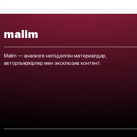
malim
Malim — анализге негізделген материалдар,
авторлық пікірлер мен эксклюзив контент.