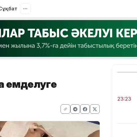
Сұқбат
а емделуге
23:23