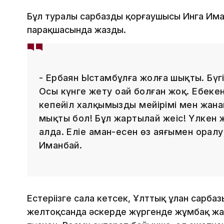
Бұл туралы сарбаздың қорғаушысы Инга Иманб
парақшасында жазды.
- Ербаян Ыстамбұлға жолға шықты. Бүгі
Осы күнге жету оңай болған жоқ. Еңбеке
кеңпейіл халқымыздың мейірімі мен жан
мықты бол! Бұл жартылай жеңіс! Үлкен жең
алда. Еліңе аман-есен өз аяғыңмен орал
Иманбай.
Естеріңізге сала кетсек, Ұлттық ұлан сарб
желтоқсанда әскерде жүргенде жұмбақ жа